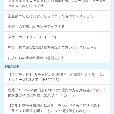
ンェェェェイｗｗｗｗして1時間以内にソニー損保フゥーｗｗ
ｗｗｗされなければ神
正直舐めてたけど食ったらはまったものオススメして
手持ちの妄想ポケモンをアップする
メカニカルイラストレイテッド
馬鹿「株で確実に儲ける方法なんて無い」←これｗｗｗ
おまいらの小学生時代の黒歴史貼れ
今週の記事
【フジテレビ】 ガチャピン勤続45年目の非情リストラ ポン
キッキーズ3月終了 ［H30/2/13］
理系「100％の1億円より50％の3億円の方が期待値が高い。1
億を選ぶやつは馬鹿」文系ワイ「はえー」
【音楽】突発性難聴の堂本剛、ラジオで初めて症状を語る
「ライブや爆音を聞くことに今の僕は耐えられない」