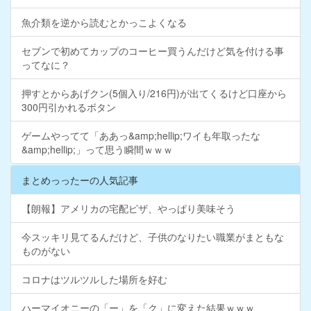
魚介類を逆から読むとかっこよくなる
セブンで初めてカップのコーヒー買うんだけど気を付ける事
ってなに？
押すとからあげクン(5個入り/216円)が出てくるけど口座から
300円引かれるボタン
ゲームやってて「ああっ&amp;hellip;ワイも年取ったな
&amp;hellip;」って思う瞬間ｗｗｗ
まとめっったーの人気記事
【朗報】アメリカの宅配ピザ、やっぱり美味そう
今スッキリ見てるんだけど、子供のなりたい職業がまともな
ものがない
コロナはツルツルした場所を好む
ハーマイオニーの「ー」を「ク」に変えた結果ｗｗｗ