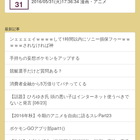
2016/05/31
(火)17:36:34 漫画・アニメ
31
最新記事
ンェェェェイｗｗｗｗして1時間以内にソニー損保フゥーｗｗ
ｗｗｗされなければ神
手持ちの妄想ポケモンをアップする
競艇選手だけど質問ある？
消費者金融から5万借りてパチってくる
【話題】ひろゆき氏 頭の悪い子はインターネット使うべきで
ないと発言 [08/23]
【2016年秋】今期のアニメを自由に語るスレPart23
ポケモンGOアプリ部part1()