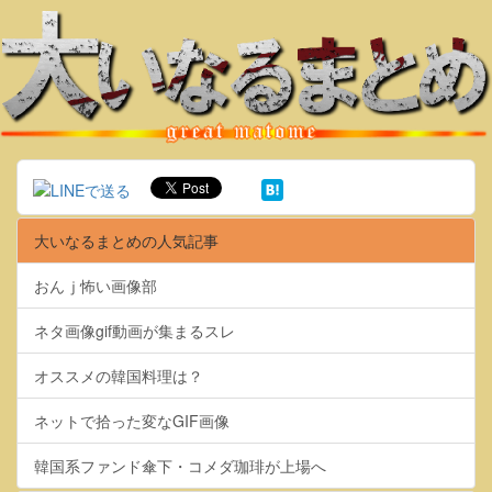
大いなるまとめの人気記事
おんｊ怖い画像部
ネタ画像gif動画が集まるスレ
オススメの韓国料理は？
ネットで拾った変なGIF画像
韓国系ファンド傘下・コメダ珈琲が上場へ