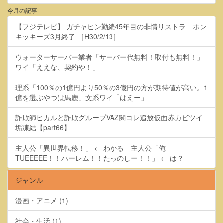
今月の記事
【フジテレビ】 ガチャピン勤続45年目の非情リストラ ポン
キッキーズ3月終了 ［H30/2/13］
ウォーターサーバー業者「サーバー代無料！取付も無料！」
ワイ「ええな、契約や！」
理系「100％の1億円より50％の3億円の方が期待値が高い。1
億を選ぶやつは馬鹿」文系ワイ「はえー」
詐欺師ヒカルと詐欺グループVAZ関コレ追放仮面赤カビツイ
垢凍結【part66】
主人公「異世界転移！」 ← わかる 主人公「俺
TUEEEEE！！ハーレム！！たっのしー！！」 ← は？
ジャンル
漫画・アニメ (1)
社会・生活 (1)