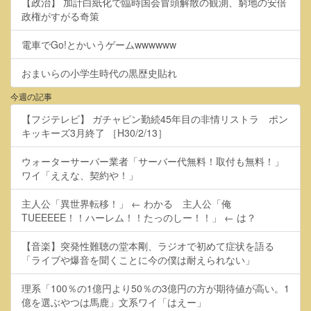
【政治】 加計白紙化で臨時国会冒頭解散の観測、窮地の安倍
政権がすがる奇策
電車でGo!とかいうゲームwwwwww
おまいらの小学生時代の黒歴史貼れ
今週の記事
【フジテレビ】 ガチャピン勤続45年目の非情リストラ ポン
キッキーズ3月終了 ［H30/2/13］
ウォーターサーバー業者「サーバー代無料！取付も無料！」
ワイ「ええな、契約や！」
主人公「異世界転移！」 ← わかる 主人公「俺
TUEEEEE！！ハーレム！！たっのしー！！」 ← は？
【音楽】突発性難聴の堂本剛、ラジオで初めて症状を語る
「ライブや爆音を聞くことに今の僕は耐えられない」
理系「100％の1億円より50％の3億円の方が期待値が高い。1
億を選ぶやつは馬鹿」文系ワイ「はえー」