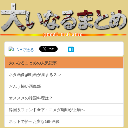
大いなるまとめの人気記事
ネタ画像gif動画が集まるスレ
おんｊ怖い画像部
オススメの韓国料理は？
韓国系ファンド傘下・コメダ珈琲が上場へ
ネットで拾った変なGIF画像