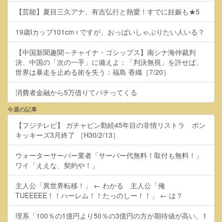
【芸能】夏目三久アナ、有吉弘行と熱愛！すでに妊娠も★5
19歳Iカップ101cm♀ですが、おっぱいしゃぶりたい人いる？
【中国新聞趣聞～チャイナ・ゴシップス】南シナ海仲裁判
決、中国の「次の一手」に備えよ：「判決無視」を許せば、
世界は暴走を止める術を失う：福島 香織［7/20］
消費者金融から5万借りてパチってくる
今週の記事
【フジテレビ】 ガチャピン勤続45年目の非情リストラ ポン
キッキーズ3月終了 ［H30/2/13］
ウォーターサーバー業者「サーバー代無料！取付も無料！」
ワイ「ええな、契約や！」
主人公「異世界転移！」 ← わかる 主人公「俺
TUEEEEE！！ハーレム！！たっのしー！！」 ← は？
理系「100％の1億円より50％の3億円の方が期待値が高い。1