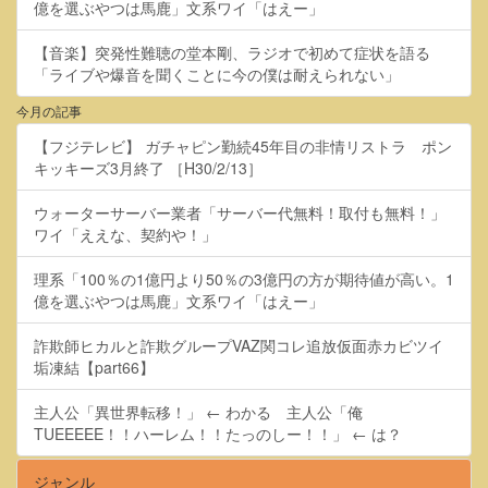
億を選ぶやつは馬鹿」文系ワイ「はえー」
【音楽】突発性難聴の堂本剛、ラジオで初めて症状を語る
「ライブや爆音を聞くことに今の僕は耐えられない」
今月の記事
【フジテレビ】 ガチャピン勤続45年目の非情リストラ ポン
キッキーズ3月終了 ［H30/2/13］
ウォーターサーバー業者「サーバー代無料！取付も無料！」
ワイ「ええな、契約や！」
理系「100％の1億円より50％の3億円の方が期待値が高い。1
億を選ぶやつは馬鹿」文系ワイ「はえー」
詐欺師ヒカルと詐欺グループVAZ関コレ追放仮面赤カビツイ
垢凍結【part66】
主人公「異世界転移！」 ← わかる 主人公「俺
TUEEEEE！！ハーレム！！たっのしー！！」 ← は？
ジャンル