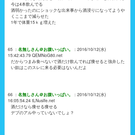
今は4本飲んでる
酒弱かったのにショックな出来事から酒浸りになってようや
くここまで減らせた
1年で体重15ｋｇ増えた
65
：
名無しさん＠お腹いっぱい。
：
2016/10/12(水)
15:42:43.79
QEMNoG80.net
だからつまみ食べないで酒だけ飲んでれば痩せると強弁した
い奴はこのスレに来る必要はないんだよ
66
：
名無しさん＠お腹いっぱい。
：
2016/10/12(水)
16:05:54.24
tLNuslfe.net
酒だけなら痩せる痩せる
デブのアル中っていないでしょ？