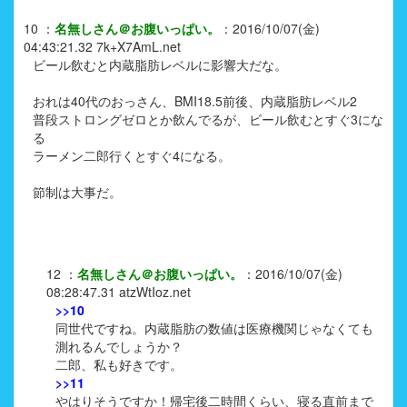
10
：
名無しさん＠お腹いっぱい。
：
2016/10/07(金)
04:43:21.32
7k+X7AmL.net
ビール飲むと内蔵脂肪レベルに影響大だな。
おれは40代のおっさん、BMI18.5前後、内蔵脂肪レベル2
普段ストロングゼロとか飲んでるが、ビール飲むとすぐ3にな
る
ラーメン二郎行くとすぐ4になる。
節制は大事だ。
12
：
名無しさん＠お腹いっぱい。
：
2016/10/07(金)
08:28:47.31
atzWtIoz.net
>>10
同世代ですね。内蔵脂肪の数値は医療機関じゃなくても
測れるんでしょうか？
二郎、私も好きです。
>>11
やはりそうですか！帰宅後二時間くらい、寝る直前まで