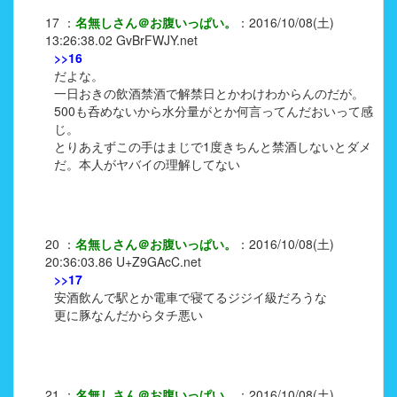
17
：
名無しさん＠お腹いっぱい。
：
2016/10/08(土)
13:26:38.02
GvBrFWJY.net
>>16
だよな。
一日おきの飲酒禁酒で解禁日とかわけわからんのだが。
500も呑めないから水分量がとか何言ってんだおいって感
じ。
とりあえずこの手はまじで1度きちんと禁酒しないとダメ
だ。本人がヤバイの理解してない
20
：
名無しさん＠お腹いっぱい。
：
2016/10/08(土)
20:36:03.86
U+Z9GAcC.net
>>17
安酒飲んで駅とか電車で寝てるジジイ級だろうな
更に豚なんだからタチ悪い
21
：
名無しさん＠お腹いっぱい。
：
2016/10/08(土)