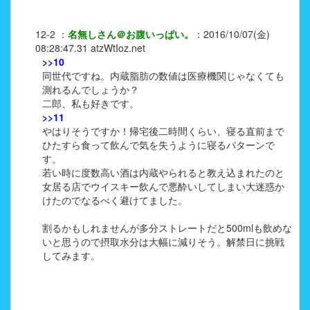
12-2
：
名無しさん＠お腹いっぱい。
：
2016/10/07(金)
08:28:47.31
atzWtIoz.net
>>10
同世代ですね。内蔵脂肪の数値は医療機関じゃなくても
測れるんでしょうか？
二郎、私も好きです。
>>11
やはりそうですか！帰宅後二時間くらい、寝る直前まで
ひたすら食って飲んで気を失うように寝るパターンで
す。
若い時に度数高い酒は内蔵やられると教え込まれたのと
女居る店でウイスキー飲んで悪酔いしてしまい大迷惑か
けたのでなるべく避けてました。
割るかもしれませんが多分ストレートだと500mlも飲めな
いと思うので摂取水分は大幅に減りそう。解禁日に挑戦
してみます。