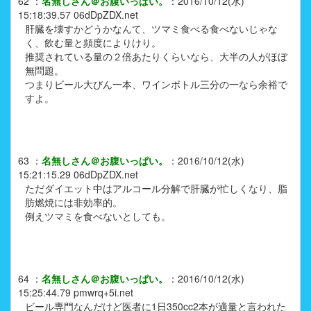
62
：
名無しさん＠お腹いっぱい。
：
2016/10/12(水)
15:18:39.57
06dDpZDX.net
肝臓を壊すかどうかなんて、ツマミ食べる食べないじゃな
く、飲む量と頻度によりけり。
推奨されている量の２倍あたりくらいなら、大半の人がほぼ
無問題。
つまりビール大びん一本、ワインボトル三分の一なら余裕で
すよ。
63
：
名無しさん＠お腹いっぱい。
：
2016/10/12(水)
15:21:15.29
06dDpZDX.net
ただダイエット中はアルコール分解で肝臓が忙しくなり、脂
肪燃焼には非効率的。
例えツマミを食べないとしても。
64
：
名無しさん＠お腹いっぱい。
：
2016/10/12(水)
15:25:44.79
pmwrq+5i.net
ビール専門なんだけど医者に1日350cc2本が適量と言われた