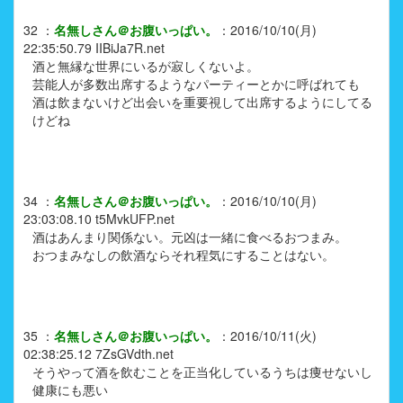
32
：
名無しさん＠お腹いっぱい。
：
2016/10/10(月)
22:35:50.79
IIBiJa7R.net
酒と無縁な世界にいるが寂しくないよ。
芸能人が多数出席するようなパーティーとかに呼ばれても
酒は飲まないけど出会いを重要視して出席するようにしてる
けどね
34
：
名無しさん＠お腹いっぱい。
：
2016/10/10(月)
23:03:08.10
t5MvkUFP.net
酒はあんまり関係ない。元凶は一緒に食べるおつまみ。
おつまみなしの飲酒ならそれ程気にすることはない。
35
：
名無しさん＠お腹いっぱい。
：
2016/10/11(火)
02:38:25.12
7ZsGVdth.net
そうやって酒を飲むことを正当化しているうちは痩せないし
健康にも悪い