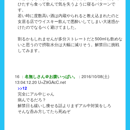
ひたすら食って飲んで気を失うように寝るパターンで
す。
若い時に度数高い酒は内蔵やられると教え込まれたのと
女居る店でウイスキー飲んで悪酔いしてしまい大迷惑か
けたのでなるべく避けてました。
割るかもしれませんが多分ストレートだと500mlも飲めな
いと思うので摂取水分は大幅に減りそう。解禁日に挑戦
してみます。
16
：
名無しさん＠お腹いっぱい。
：
2016/10/08(土)
13:04:12.20
U+Z9GAcC.net
>>12
完全にアル中じゃん
病んでるだろ？
解禁日も緩いし痩せる話よりまずアル中対策をしろ
そんな呑み方してたら死ぬぞ