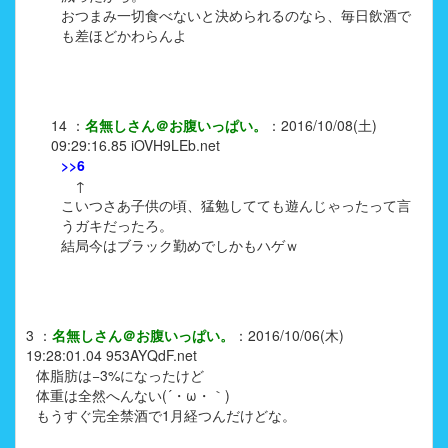
おつまみ一切食べないと決められるのなら、毎日飲酒で
も差ほどかわらんよ
14
：
名無しさん＠お腹いっぱい。
：
2016/10/08(土)
09:29:16.85
iOVH9LEb.net
>>6
↑
こいつさあ子供の頃、猛勉してても遊んじゃったって言
うガキだったろ。
結局今はブラック勤めでしかもハゲｗ
3
：
名無しさん＠お腹いっぱい。
：
2016/10/06(木)
19:28:01.04
953AYQdF.net
体脂肪は−3%になったけど
体重は全然へんない(´・ω・｀)
もうすぐ完全禁酒で1月経つんだけどな。