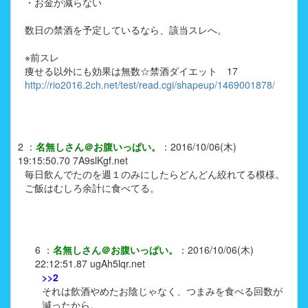
・お金が減らない
数日の禁酒を予定しているなら、該当スレへ。
※前スレ
痩せる以外にも効果は無数☆禁酒ダイエット 17
http://rio2016.2ch.net/test/read.cgi/shapeup/1469001878/
2
：
名無しさん＠お腹いっぱい。
：
2016/10/06(木)
19:15:50.70
7A9slKgf.net
毎日飲んでたのを週１のみにしたらどんどん絞れてる模様。
ご飯はむしろ余計に食べてる。
6
：
名無しさん＠お腹いっぱい。
：
2016/10/06(木)
22:12:51.87
ugAh5lqr.net
>>2
それは飲酒やめたお陰じゃなく、つまみを食べる回数が
減ったから。