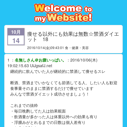
10月
痩せる以外にも効果は無数☆禁酒ダイエ
ット 18
14
2016/10/14
(金)09:43:01 食・健康・美容
1
：
名無しさん＠お腹いっぱい。
：
2016/10/06(木)
19:02:15.63
UiJgsafJ.net
継続的に飲んでいた人が継続的に禁酒して痩せるスレ
断酒、禁酒までいかなくても節酒してる人、したい人も歓迎
食事量そのままに禁酒するだけで痩せています
みんなで禁酒ダイエット成功させましょう！
これまでの抜粋
・毎日晩酌してた人は効果覿面
・飲酒量が多かった人は体重以外への効果も有り
・浮腫みがとれるまでの日数は個人差有り