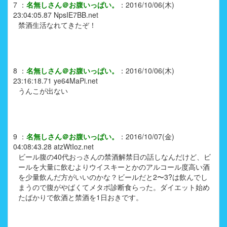
7
：
名無しさん＠お腹いっぱい。
：
2016/10/06(木)
23:04:05.87
NpsIE7BB.net
禁酒生活なれてきたぞ！
8
：
名無しさん＠お腹いっぱい。
：
2016/10/06(木)
23:16:18.71
ye64MaPi.net
うんこが出ない
9
：
名無しさん＠お腹いっぱい。
：
2016/10/07(金)
04:08:43.28
atzWtIoz.net
ビール腹の40代おっさんの禁酒解禁日の話しなんだけど、ビ
ールを大量に飲むよりウイスキーとかのアルコール度高い酒
を少量飲んだ方がいいのかな？ビールだと2〜3?は飲んでし
まうので腹がやばくてメタボ診断食らった。ダイエット始め
たばかりで飲酒と禁酒を1日おきです。