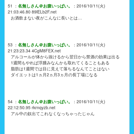
51
：
名無しさん＠お腹いっぱい。
：
2016/10/11(火)
21:03:46.80
89lELb2F.net
お酒飲まない夜がこんなに長いとは…
53
：
名無しさん＠お腹いっぱい。
：
2016/10/11(火)
21:23:23.34
4CgM8FEX.net
アルコールが体から抜けるから翌日から禁酒の効果は出る
1週間もやれば浮腫みなんかも取れてくることもある
脂肪は1週間では目に見えて落ちるなんてことはない
ダイエットは1ヵ月2ヵ月3ヵ月の長丁場になる
54
：
名無しさん＠お腹いっぱい。
：
2016/10/11(火)
22:12:50.95
rkrnqyzb.net
アル中の奴出てこれなくなっちゃったじゃん