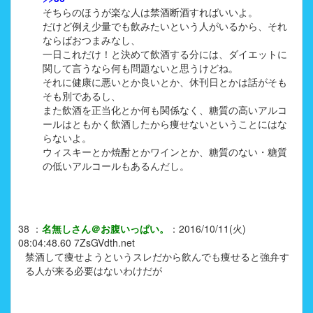
そちらのほうが楽な人は禁酒断酒すればいいよ。
だけど例え少量でも飲みたいという人がいるから、それ
ならばおつまみなし、
一日これだけ！と決めて飲酒する分には、ダイエットに
関して言うなら何も問題ないと思うけどね。
それに健康に悪いとか良いとか、休刊日とかは話がそも
そも別であるし、
また飲酒を正当化とか何も関係なく、糖質の高いアルコ
ールはともかく飲酒したから痩せないということにはな
らないよ。
ウィスキーとか焼酎とかワインとか、糖質のない・糖質
の低いアルコールもあるんだし。
38
：
名無しさん＠お腹いっぱい。
：
2016/10/11(火)
08:04:48.60
7ZsGVdth.net
禁酒して痩せようというスレだから飲んでも痩せると強弁す
る人が来る必要はないわけだが