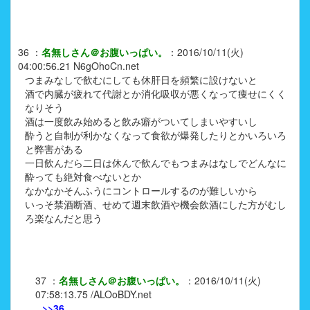
36
：
名無しさん＠お腹いっぱい。
：
2016/10/11(火)
04:00:56.21
N6gOhoCn.net
つまみなしで飲むにしても休肝日を頻繁に設けないと
酒で内臓が疲れて代謝とか消化吸収が悪くなって痩せにくく
なりそう
酒は一度飲み始めると飲み癖がついてしまいやすいし
酔うと自制が利かなくなって食欲が爆発したりとかいろいろ
と弊害がある
一日飲んだら二日は休んで飲んでもつまみはなしでどんなに
酔っても絶対食べないとか
なかなかそんふうにコントロールするのが難しいから
いっそ禁酒断酒、せめて週末飲酒や機会飲酒にした方がむし
ろ楽なんだと思う
37
：
名無しさん＠お腹いっぱい。
：
2016/10/11(火)
07:58:13.75
/ALOoBDY.net
>>36