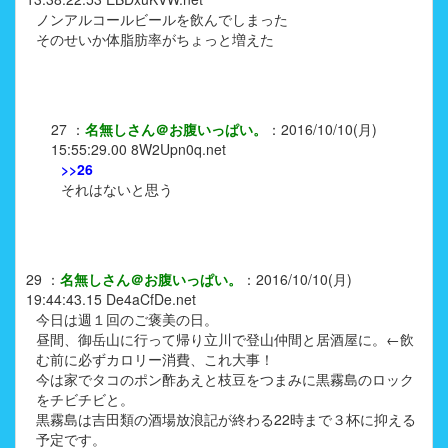
ノンアルコールビールを飲んでしまった
そのせいか体脂肪率がちょっと増えた
27
：
名無しさん＠お腹いっぱい。
：
2016/10/10(月)
15:55:29.00
8W2Upn0q.net
>>26
それはないと思う
29
：
名無しさん＠お腹いっぱい。
：
2016/10/10(月)
19:44:43.15
De4aCfDe.net
今日は週１回のご褒美の日。
昼間、御岳山に行って帰り立川で登山仲間と居酒屋に。←飲
む前に必ずカロリー消費、これ大事！
今は家でタコのポン酢あえと枝豆をつまみに黒霧島のロック
をチビチビと。
黒霧島は吉田類の酒場放浪記が終わる22時まで３杯に抑える
予定です。