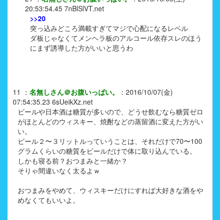
20:53:54.45
7nBlSlVT.net
>>20
突っ込みどころ満載すぎてマジで心配になるレベル
ダ板じゃなくてメンヘラ板のアルコール依存スレのほう
にまず誘導した方がいいと思うわ
11
：
名無しさん＠お腹いっぱい。
：
2016/10/07(金)
07:54:35.23
6sUeikXz.net
ビールや日本酒は糖質が多いので、どうせ飲むなら糖質ゼロ
がほとんどのウィスキー、焼酎などの蒸留酒に変えた方がい
い。
ビール２〜３リットルっていうことは、それだけで70〜100
グラムくらいの糖質をビールだけで体に取り込んでいる。
しかも寝る前？おつまみと一緒か？
そりゃ間違いなく太るよｗ
おつまみをやめて、ウィスキーだけにすれば大好きな酒をや
めなくてもいいよ。