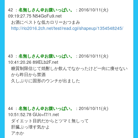
42
：
名無しさん＠お腹いっぱい。
：
2016/10/11(火)
09:19:27.75
N54GoFu9.net
お酒にベストな低カロリーおつまみ
http://rio2016.2ch.net/test/read.cgi/shapeup/1354548245/
43
：
名無しさん＠お腹いっぱい。
：
2016/10/11(火)
10:41:20.26
89lELb2F.net
糖質制限信じて焼酎しか飲んでなかったけど一向に痩せない
から昨日から禁酒
久しぶりに固形のウンチが出ました
44
：
名無しさん＠お腹いっぱい。
：
2016/10/11(火)
10:51:52.78
GUo+f7/1.net
ダイエット目的だからとツマミ無しって
肝臓ぶっ壊す気かよ
アホか