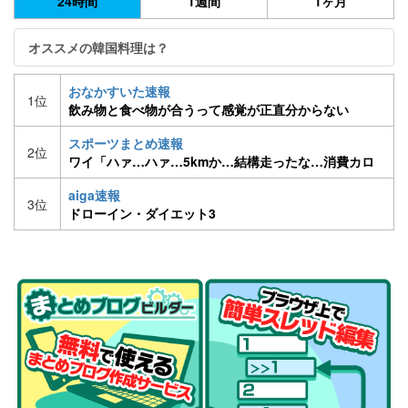
24時間
1週間
1ヶ月
オススメの韓国料理は？
おなかすいた速報
1位
飲み物と食べ物が合うって感覚が正直分からない
スポーツまとめ速報
2位
ワイ「ハァ…ハァ…5kmか…結構走ったな…消費カロ
リーは…」→375kcal
aiga速報
3位
ドローイン・ダイエット3