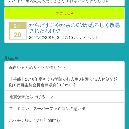
バイト中連絡先貰ったけどどうすればいいかわからない
タグ：CM
からだすこやか茶のCMが恐ろしく改悪
2月
されたわけや
20
2017/02/20
(月)01:57:45 ネット・ネタ
最新記事
面白いまとめサイトが作りたい
【芸能】2016年度さくら学院が転入生3名迎え12人体制で始
動 6代目生徒会長倉島颯良[16/05/07]
地震が来たら上げるスレ
ファミコン、スーパーファミコンの思い出
ポケモンGOアプリ部part1()