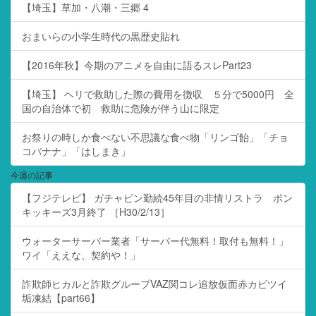
【埼玉】草加・八潮・三郷 4
おまいらの小学生時代の黒歴史貼れ
【2016年秋】今期のアニメを自由に語るスレPart23
【埼玉】 ヘリで救助した際の費用を徴収 ５分で5000円 全
国の自治体で初 救助に危険が伴う山に限定
お祭りの時しか食べない不思議な食べ物「リンゴ飴」「チョ
コバナナ」「はしまき」
今週の記事
【フジテレビ】 ガチャピン勤続45年目の非情リストラ ポン
キッキーズ3月終了 ［H30/2/13］
ウォーターサーバー業者「サーバー代無料！取付も無料！」
ワイ「ええな、契約や！」
詐欺師ヒカルと詐欺グループVAZ関コレ追放仮面赤カビツイ
垢凍結【part66】