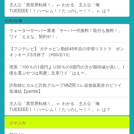
主人公「異世界転移！」 ← わかる 主人公「俺
TUEEEEE！！ハーレム！！たっのしー！！」 ← は？
今月の記事
ウォーターサーバー業者「サーバー代無料！取付も無料！」
ワイ「ええな、契約や！」
【フジテレビ】 ガチャピン勤続45年目の非情リストラ ポン
キッキーズ3月終了 ［H30/2/13］
理系「100％の1億円より50％の3億円の方が期待値が高い。1
億を選ぶやつは馬鹿」文系ワイ「はえー」
詐欺師ヒカルと詐欺グループVAZ関コレ追放仮面赤カビツイ
垢凍結【part66】
主人公「異世界転移！」 ← わかる 主人公「俺
TUEEEEE！！ハーレム！！たっのしー！！」 ← は？
ジャンル