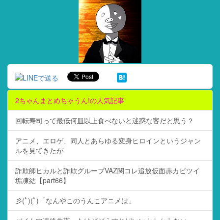
2ちゃんまとめちゃうん!の人気記事
回転寿司って最低何皿以上食べないと迷惑な客だと思う？
アニメ、エロゲ、同人とあらゆる変身ヒロインというジャン
ルを見てきたが
詐欺師ヒカルと詐欺グループVAZ関コレ追放仮面赤カビツイ
垢凍結【part66】
彡(ﾟ)(ﾟ)「なんやこのうんこアニメは」