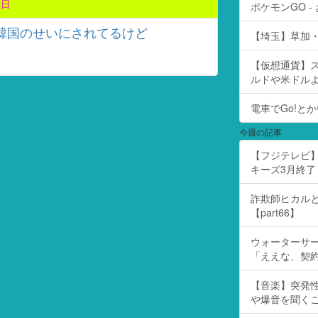
在日
ポケモンGO 
韓国のせいにされてるけど
【埼玉】草加・
【仮想通貨】
ルドや米ドル
電車でGo!とか
今週の記事
【フジテレビ】
キーズ3月終了 ［
詐欺師ヒカルと
【part66】
ウォーターサ
「ええな、契
【音楽】突発
や爆音を聞く