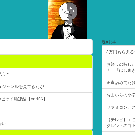
最新記事
3万円もらえ
お祭りの時し
ナ」「はしま
思う？
正直舐めてた
うジャンルを見てきたが
おまいらの小
ツイ垢凍結【part66】
ファミコン、
【テレビ】＜こ
ない
タレントの白