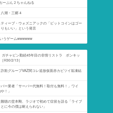
- おーぷん２ちゃんねる
八潮・三郷 4
スティーブ・ウォズニアックの「ビットコインはゴー
よりもいい」という発言
いうゲームwwwwww
 ガチャピン勤続45年目の非情リストラ ポンキッ
H30/2/13］
詐欺グループVAZ関コレ追放仮面赤カビツイ垢凍結
ーバー業者「サーバー代無料！取付も無料！」ワイ
約や！」
性難聴の堂本剛、ラジオで初めて症状を語る「ライブ
ことに今の僕は耐えられない」