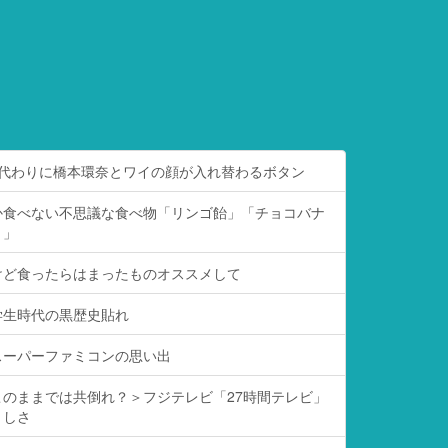
る代わりに橋本環奈とワイの顔が入れ替わるボタン
か食べない不思議な食べ物「リンゴ飴」「チョコバナ
き」
けど食ったらはまったものオススメして
学生時代の黒歴史貼れ
スーパーファミコンの思い出
のままでは共倒れ？＞フジテレビ「27時間テレビ」
々しさ