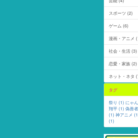
芸能 (4)
スポーツ (2)
ゲーム (6)
漫画・アニメ (1
社会・生活 (3)
恋愛・家族 (2)
ネット・ネタ (7
タグ
祭り (1)
にゃんこ
翔平 (1)
偽善者 
(1)
神アニメ (1
(1)