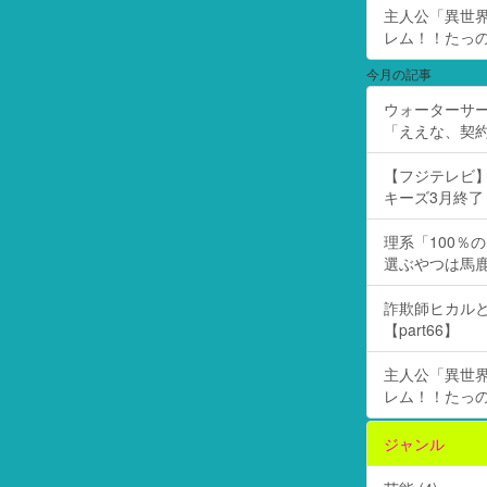
主人公「異世界
レム！！たっの
今月の記事
ウォーターサ
「ええな、契
【フジテレビ】
キーズ3月終了 ［
理系「100％
選ぶやつは馬
詐欺師ヒカルと
【part66】
主人公「異世界
レム！！たっの
ジャンル