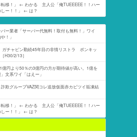
転移！」 ← わかる 主人公「俺TUEEEEE！！ハー
しー！！」 ← は？
ーバー業者「サーバー代無料！取付も無料！」ワイ
約や！」
 ガチャピン勤続45年目の非情リストラ ポンキッ
H30/2/13］
の1億円より50％の3億円の方が期待値が高い。1億を
鹿」文系ワイ「はえー」
詐欺グループVAZ関コレ追放仮面赤カビツイ垢凍結
転移！」 ← わかる 主人公「俺TUEEEEE！！ハー
しー！！」 ← は？