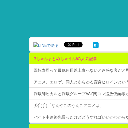
2ちゃんまとめちゃうん!の人気記事
回転寿司って最低何皿以上食べないと迷惑な客だと
アニメ、エロゲ、同人とあらゆる変身ヒロインとい
詐欺師ヒカルと詐欺グループVAZ関コレ追放仮面赤カビ
彡(ﾟ)(ﾟ)「なんやこのうんこアニメは」
バイト中連絡先貰ったけどどうすればいいかわから