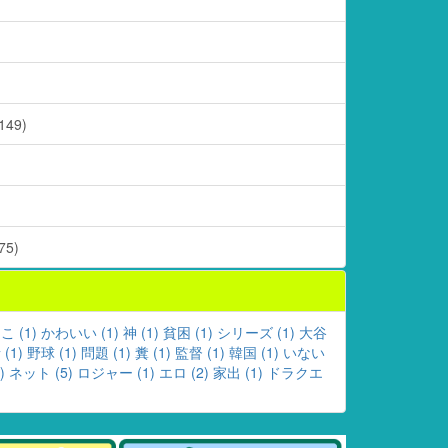
49)
5)
 (1)
かわいい (1)
神 (1)
貧困 (1)
シリーズ (1)
大谷
(1)
野球 (1)
問題 (1)
糞 (1)
監督 (1)
韓国 (1)
いない
)
ネット (5)
ロジャー (1)
エロ (2)
家出 (1)
ドラクエ