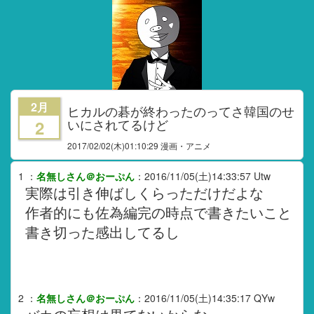
2月
ヒカルの碁が終わったのってさ韓国のせ
いにされてるけど
2
2017/02/02
(木)01:10:29 漫画・アニメ
1
：
名無しさん＠おーぷん
：
2016/11/05(土)14:33:57
Utw
実際は引き伸ばしくらっただけだよな
作者的にも佐為編完の時点で書きたいこと
書き切った感出してるし
2
：
名無しさん＠おーぷん
：
2016/11/05(土)14:35:17
QYw