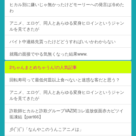
ヒカル別に嫌いじゃ無かったけどモーリーへの発言は冷めた
わ
アニメ、エロゲ、同人とあらゆる変身ヒロインというジャン
ルを見てきたが
バイト中連絡先貰ったけどどうすればいいかわからない
就職の面接でやる気無くなった結果www.
2ちゃんまとめちゃうん!の人気記事
回転寿司って最低何皿以上食べないと迷惑な客だと思う？
アニメ、エロゲ、同人とあらゆる変身ヒロインというジャン
ルを見てきたが
詐欺師ヒカルと詐欺グループVAZ関コレ追放仮面赤カビツイ
垢凍結【part66】
彡(ﾟ)(ﾟ)「なんやこのうんこアニメは」