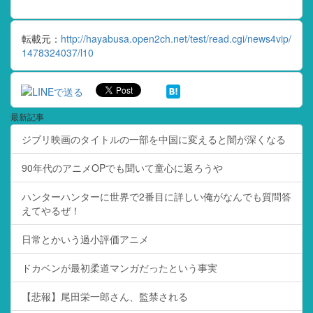
転載元：
http://hayabusa.open2ch.net/test/read.cgi/news4vip/
1478324037/l10
最新記事
ジブリ映画のタイトルの一部を中国に変えると闇が深くなる
90年代のアニメOPでも聞いて童心に返ろうや
ハンターハンターに世界で2番目に詳しい俺がなんでも質問答
えてやるぜ！
日常とかいう過小評価アニメ
ドカベンが最初柔道マンガだったという事実
【悲報】尾田栄一郎さん、監禁される