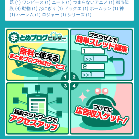
題 (1)
ワンピース (1)
ニート (1)
つまらないアニメ (1)
都市伝
説 (4)
動物 (1)
おにぎり (1)
ドラクエ (1)
ホームラン (1)
神
(1)
ハーレム (1)
ロジャー (1)
シリーズ (1)