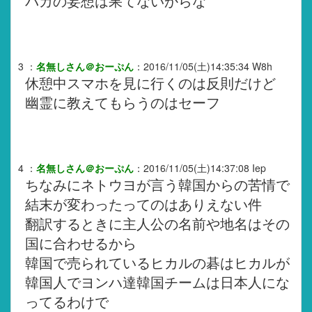
バカの妄想は果てないからな
3
：
名無しさん＠おーぷん
：
2016/11/05(土)14:35:34
W8h
休憩中スマホを見に行くのは反則だけど
幽霊に教えてもらうのはセーフ
4
：
名無しさん＠おーぷん
：
2016/11/05(土)14:37:08
Iep
ちなみにネトウヨが言う韓国からの苦情で
結末が変わったってのはありえない件
翻訳するときに主人公の名前や地名はその
国に合わせるから
韓国で売られているヒカルの碁はヒカルが
韓国人でヨンハ達韓国チームは日本人にな
ってるわけで