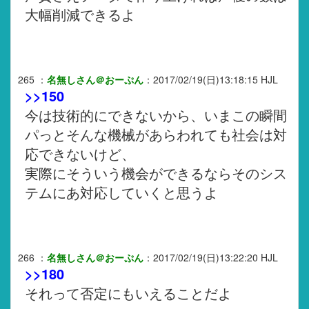
大幅削減できるよ
265
：
名無しさん＠おーぷん
：
2017/02/19(日)13:18:15
HJL
>>150
今は技術的にできないから、いまこの瞬間
パっとそんな機械があらわれても社会は対
応できないけど、
実際にそういう機会ができるならそのシス
テムにあ対応していくと思うよ
266
：
名無しさん＠おーぷん
：
2017/02/19(日)13:22:20
HJL
>>180
それって否定にもいえることだよ