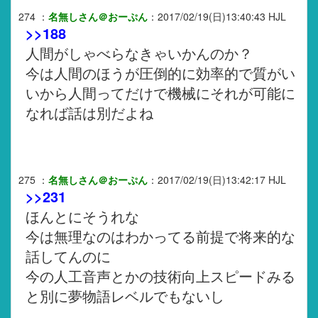
274
：
名無しさん＠おーぷん
：
2017/02/19(日)13:40:43
HJL
>>188
人間がしゃべらなきゃいかんのか？
今は人間のほうが圧倒的に効率的で質がい
いから人間ってだけで機械にそれが可能に
なれば話は別だよね
275
：
名無しさん＠おーぷん
：
2017/02/19(日)13:42:17
HJL
>>231
ほんとにそうれな
今は無理なのはわかってる前提で将来的な
話してんのに
今の人工音声とかの技術向上スピードみる
と別に夢物語レベルでもないし