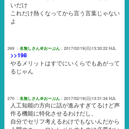
いだけ
これだけ熱くなってから言う言葉じゃない
よ
269
：
名無しさん＠おーぷん
：
2017/02/19(日)13:30:22
HJL
>>198
やるメリットはすでにいくらでもあがって
るじゃん
270
：
名無しさん＠おーぷん
：
2017/02/19(日)13:31:34
HJL
人工知能の方向に話が進みすぎてるけど声
作る機能に特化させるわけだし、
自分でセリフ考えるわけでもないんだから