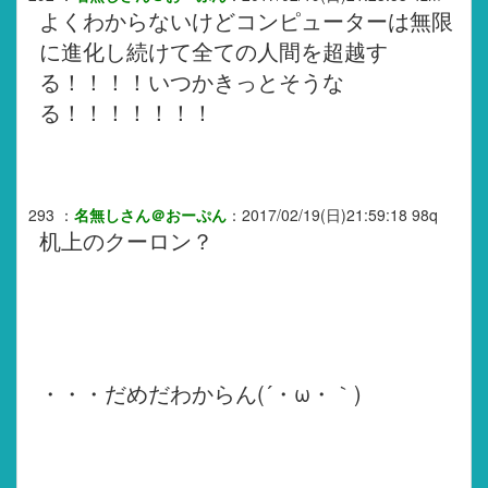
よくわからないけどコンピューターは無限
に進化し続けて全ての人間を超越す
る！！！！いつかきっとそうな
る！！！！！！！
293
：
名無しさん＠おーぷん
：
2017/02/19(日)21:59:18
98q
机上のクーロン？
・・・だめだわからん(´・ω・｀)