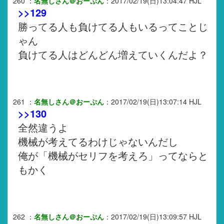
260
：
名無しさん＠おーぷん
：
2017/02/19(日)13:04:47
HJL
>>129
勝ってる人も負けてる人もいるってことじ
ゃん
負けてる人はどんどん増えていくんだよ？
261
：
名無しさん＠おーぷん
：
2017/02/19(日)13:07:14
HJL
>>130
全然違うよ
機械が考えてるわけじゃないんだし
俺が「機械がセリフを考えろ」ってならと
もかく
262
：
名無しさん＠おーぷん
：
2017/02/19(日)13:09:57
HJL