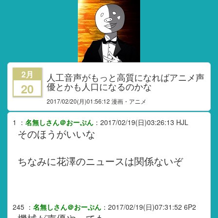
2月
人工音声がもっと高質になればアニメ声
優とかも人口になるのかな
20
2017/02/20
(月)01:56:12 漫画・アニメ
1
：
名無しさん＠おーぷん
：
2017/02/19(日)03:26:13
HJL
そのほうがいいな
ちなみに花澤のニュースは関係ないぞ
245
：
名無しさん＠おーぷん
：
2017/02/19(日)07:31:52
6P2