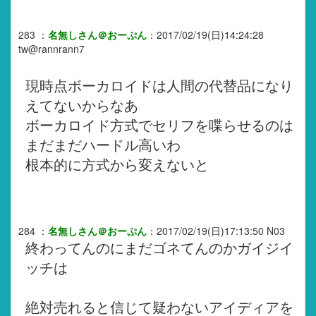
283
：
名無しさん＠おーぷん
：
2017/02/19(日)14:24:28
tw@rannrann7
現時点ボーカロイドは人間の代替品になり
えてないからなあ
ボーカロイド方式でセリフを喋らせるのは
まだまだハードル高いわ
根本的に方式から変えないと
284
：
名無しさん＠おーぷん
：
2017/02/19(日)17:13:50
N03
終わってんのにまだゴネてんのかガイジイ
ッチは
絶対売れると信じて疑わないアイディアを