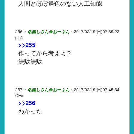
人間とほぼ遜色のない人工知能
256
：
名無しさん＠おーぷん
：
2017/02/19(日)07:39:22
gT5
>>255
作ってから考えよ？
無駄無駄
257
：
名無しさん＠おーぷん
：
2017/02/19(日)07:45:54
CEa
>>256
わかった