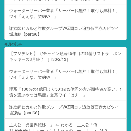
ウォーターサーバー業者「サーバー代無料！取付も無料！」
ワイ「ええな、契約や！」
詐欺師ヒカルと詐欺グループVAZ関コレ追放仮面赤カビツイ
垢凍結【part66】
今月の記事
【フジテレビ】 ガチャピン勤続45年目の非情リストラ ポン
キッキーズ3月終了 ［H30/2/13］
ウォーターサーバー業者「サーバー代無料！取付も無料！」
ワイ「ええな、契約や！」
理系「100％の1億円より50％の3億円の方が期待値が高い。1
億を選ぶやつは馬鹿」文系ワイ「はえー」
詐欺師ヒカルと詐欺グループVAZ関コレ追放仮面赤カビツイ
垢凍結【part66】
主人公「異世界転移！」 ← わかる 主人公「俺
TUEEEEE！！ハーレム！！たっのしー！！」 ← は？