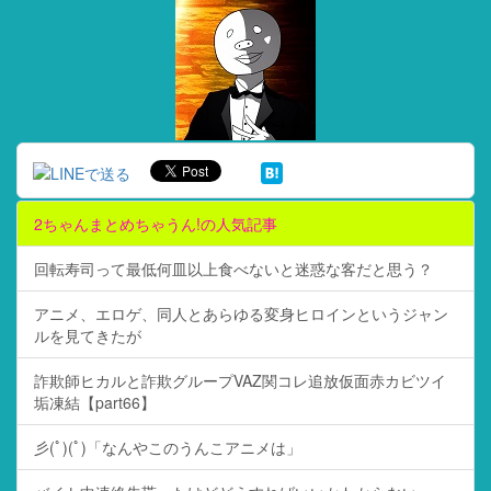
2ちゃんまとめちゃうん!の人気記事
回転寿司って最低何皿以上食べないと迷惑な客だと思う？
アニメ、エロゲ、同人とあらゆる変身ヒロインというジャン
ルを見てきたが
詐欺師ヒカルと詐欺グループVAZ関コレ追放仮面赤カビツイ
垢凍結【part66】
彡(ﾟ)(ﾟ)「なんやこのうんこアニメは」