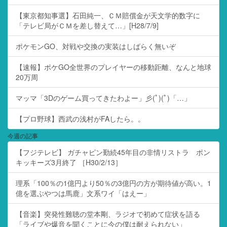
【東京都知事選】石田純一、ＣＭ賠償金が天文学的数字に
「テレビ局がＣＭを差し替えて…」[H28/7/9]
ポケモンGO、対戦や交換の実装はしばらく無いぞ
【速報】ポケGO全世界のプレイヤーの移動距離、なんと地球
20万周
マッマ「3Dのゲーム買ってきたわよー」彡(ﾟ)(ﾟ)「…」
【プロ野球】西武の浅村がFAしたら。。
今週の記事
【フジテレビ】 ガチャピン勤続45年目の非情リストラ ポン
キッキーズ3月終了 ［H30/2/13］
理系「100％の1億円より50％の3億円の方が期待値が高い。1
億を選ぶやつは馬鹿」文系ワイ「はえー」
【音楽】突発性難聴の堂本剛、ラジオで初めて症状を語る
「ライブや爆音を聞くことに今の僕は耐えられない」