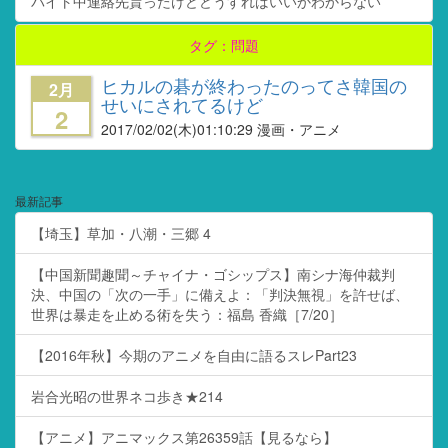
バイト中連絡先貰ったけどどうすればいいかわからない
タグ：問題
ヒカルの碁が終わったのってさ韓国の
2月
せいにされてるけど
2
2017/02/02
(木)01:10:29 漫画・アニメ
最新記事
【埼玉】草加・八潮・三郷 4
【中国新聞趣聞～チャイナ・ゴシップス】南シナ海仲裁判
決、中国の「次の一手」に備えよ：「判決無視」を許せば、
世界は暴走を止める術を失う：福島 香織［7/20］
【2016年秋】今期のアニメを自由に語るスレPart23
岩合光昭の世界ネコ歩き★214
【アニメ】アニマックス第26359話【見るなら】