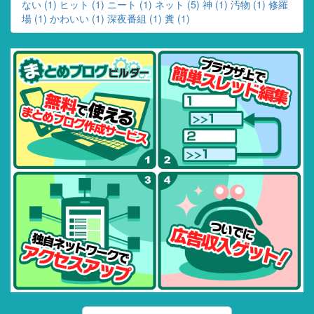
ない (1)
ヒット (1)
ニート (1)
ネット (5)
神 (1)
汚物 (1)
修羅
場 (1)
かわいい (1)
深夜番組 (1)
糞 (1)