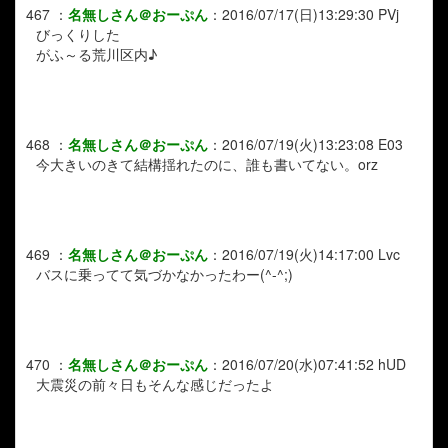
467
：
名無しさん＠おーぷん
：
2016/07/17(日)13:29:30
PVj
びっくりした
がふ～る荒川区内♪
468
：
名無しさん＠おーぷん
：
2016/07/19(火)13:23:08
E03
今大きいのきて結構揺れたのに、誰も書いてない。orz
469
：
名無しさん＠おーぷん
：
2016/07/19(火)14:17:00
Lvc
バスに乗ってて気づかなかったわー(^-^;)
470
：
名無しさん＠おーぷん
：
2016/07/20(水)07:41:52
hUD
大震災の前々日もそんな感じだったよ