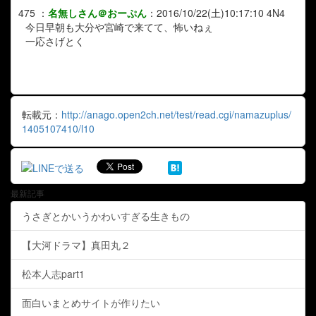
475
：
名無しさん＠おーぷん
：
2016/10/22(土)10:17:10
4N4
今日早朝も大分や宮崎で来てて、怖いねぇ
一応さげとく
転載元：
http://anago.open2ch.net/test/read.cgi/namazuplus/
1405107410/l10
最新記事
うさぎとかいうかわいすぎる生きもの
【大河ドラマ】真田丸２
松本人志part1
面白いまとめサイトが作りたい