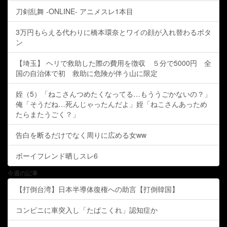
刀剣乱舞 -ONLINE- アニメスレ1本目
3万円もらえる代わりに橋本環奈とワイの顔が入れ替わるボタ
ン
【埼玉】 ヘリで救助した際の費用を徴収 ５分で5000円 全
国の自治体で初 救助に危険が伴う山に限定
姪（5）「ねこさんつめたくなってる…もううごかないの？」
俺「そうだね…死んじゃったんだよ」姪「ねこさんあっため
たらまたうごく？」
告白を断るだけでなく周りに広める女ww
ボーイフレンド晒しスレ6
今週の記事
【打倒台湾】日本半導体復権への助言【打倒韓国】
コンビニに車突入し「たばこくれ」認知症か