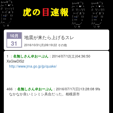
10月
地震が来たら上げるスレ
31
2016/10/31
(月)09:19:22 その他
1
：
名無しさん＠おーぷん
：
2014/07/12(土)04:36:50
XsGiwDlS2
http://www.jma.go.jp/jp/quake/
466
：
名無しさん＠おーぷん
：
2016/07/17(日)13:28:08
9fs
なかなか良いミシミシ具合だった。相模原市