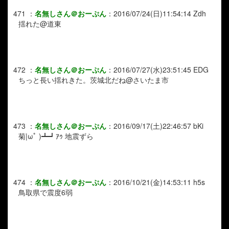
471
：
名無しさん＠おーぷん
：
2016/07/24(日)11:54:14
Zdh
揺れた@道東
472
：
名無しさん＠おーぷん
：
2016/07/27(水)23:51:45
EDG
ちっと長い揺れきた。茨城北だね@さいたま市
473
：
名無しさん＠おーぷん
：
2016/09/17(土)22:46:57
bKi
菊|ωﾟ )┻┛ｱｩ 地震ずら
474
：
名無しさん＠おーぷん
：
2016/10/21(金)14:53:11
h5s
鳥取県で震度6弱