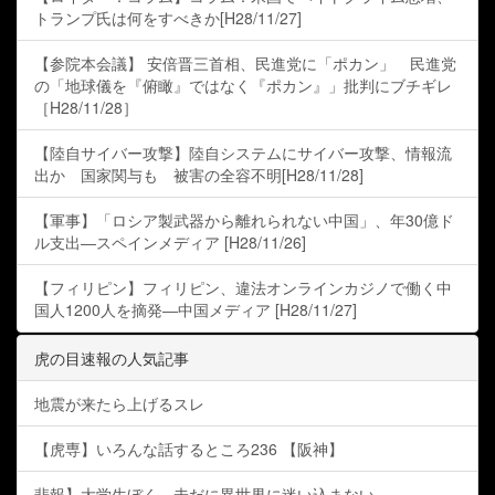
トランプ氏は何をすべきか[H28/11/27]
【参院本会議】 安倍晋三首相、民進党に「ポカン」 民進党
の「地球儀を『俯瞰』ではなく『ポカン』」批判にブチギレ
［H28/11/28］
【陸自サイバー攻撃】陸自システムにサイバー攻撃、情報流
出か 国家関与も 被害の全容不明[H28/11/28]
【軍事】「ロシア製武器から離れられない中国」、年30億ド
ル支出―スペインメディア [H28/11/26]
【フィリピン】フィリピン、違法オンラインカジノで働く中
国人1200人を摘発―中国メディア [H28/11/27]
虎の目速報の人気記事
地震が来たら上げるスレ
【虎専】いろんな話するところ236 【阪神】
悲報】大学生ぼく、未だに異世界に迷い込まない