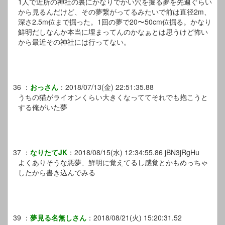
1人で近所の神社の裏にかなりでかい穴を掘る夢を先週ぐらい
から見るんだけど、その夢繋がってるみたいで前は直径2m、
深さ2.5m位まで掘った。1回の夢で20〜50cm位掘る。かなり
鮮明だしなんか本当に埋まってんのかなぁとは思うけど怖い
から最近その神社には行ってない。
36
：
おっさん
：
2018/07/13(金) 22:51:35.88
うちの猫がライオンくらい大きくなっててそれでも抱こうと
する俺がいた夢
37
：
なりたてJK
：
2018/08/15(水) 12:34:55.86
jBN3jRgHu
よくありそうな悪夢、鮮明に覚えてるし感覚とかもめっちゃ
したから書き込んでみる
39
：
夢見る名無しさん
：
2018/08/21(火) 15:20:31.52