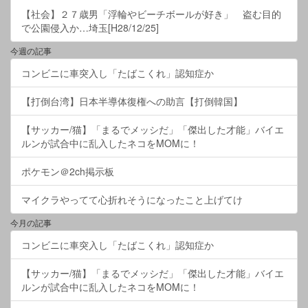
【社会】２７歳男「浮輪やビーチボールが好き」 盗む目的
で公園侵入か…埼玉[H28/12/25]
今週の記事
コンビニに車突入し「たばこくれ」認知症か
【打倒台湾】日本半導体復権への助言【打倒韓国】
【サッカー/猫】「まるでメッシだ」「傑出した才能」バイエ
ルンが試合中に乱入したネコをMOMに！
ポケモン＠2ch掲示板
マイクラやってて心折れそうになったこと上げてけ
今月の記事
コンビニに車突入し「たばこくれ」認知症か
【サッカー/猫】「まるでメッシだ」「傑出した才能」バイエ
ルンが試合中に乱入したネコをMOMに！