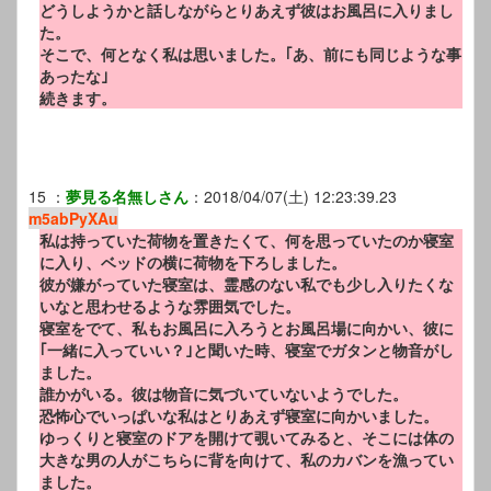
どうしようかと話しながらとりあえず彼はお風呂に入りまし
た。
そこで、何となく私は思いました。｢あ、前にも同じような事
あったな｣
続きます。
15
：
夢見る名無しさん
：
2018/04/07(土) 12:23:39.23
m5abPyXAu
私は持っていた荷物を置きたくて、何を思っていたのか寝室
に入り、ベッドの横に荷物を下ろしました。
彼が嫌がっていた寝室は、霊感のない私でも少し入りたくな
いなと思わせるような雰囲気でした。
寝室をでて、私もお風呂に入ろうとお風呂場に向かい、彼に
｢一緒に入っていい？｣と聞いた時、寝室でガタンと物音がし
ました。
誰かがいる。彼は物音に気づいていないようでした。
恐怖心でいっぱいな私はとりあえず寝室に向かいました。
ゆっくりと寝室のドアを開けて覗いてみると、そこには体の
大きな男の人がこちらに背を向けて、私のカバンを漁ってい
ました。