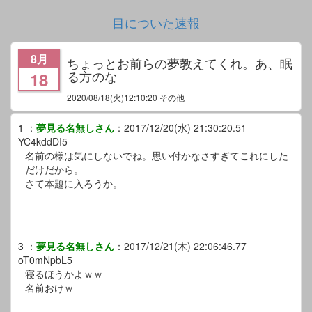
目についた速報
8月
ちょっとお前らの夢教えてくれ。あ、眠
る方のな
18
2020/08/18
(火)12:10:20 その他
1
：
夢見る名無しさん
：
2017/12/20(水) 21:30:20.51
YC4kddDI5
名前の様は気にしないでね。思い付かなさすぎてこれにした
だけだから。
さて本題に入ろうか。
3
：
夢見る名無しさん
：
2017/12/21(木) 22:06:46.77
oT0mNpbL5
寝るほうかよｗｗ
名前おけｗ