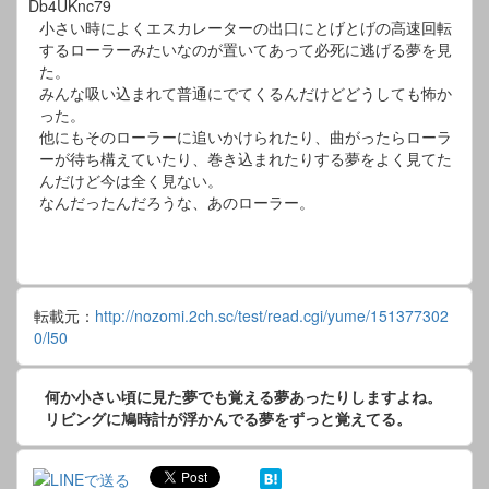
Db4UKnc79
小さい時によくエスカレーターの出口にとげとげの高速回転
するローラーみたいなのが置いてあって必死に逃げる夢を見
た。
みんな吸い込まれて普通にでてくるんだけどどうしても怖か
った。
他にもそのローラーに追いかけられたり、曲がったらローラ
ーが待ち構えていたり、巻き込まれたりする夢をよく見てた
んだけど今は全く見ない。
なんだったんだろうな、あのローラー。
転載元：
http://nozomi.2ch.sc/test/read.cgi/yume/151377302
0/l50
何か小さい頃に見た夢でも覚える夢あったりしますよね。
リビングに鳩時計が浮かんでる夢をずっと覚えてる。