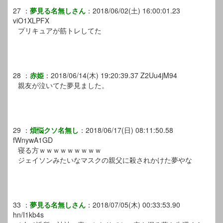
27
：
夢見る名無しさん
：
2018/06/02(土) 16:00:01.23
viO1XLPFX
プリキュアが筋トレしてた
28
：
赤姫
：
2018/06/14(木) 19:20:39.37
Z2Uu4jM94
親友が泣いてた夢見ました。
29
：
煩悩クソ名無し
：
2018/06/17(日) 08:11:50.58
fWnywA1GD
寝る方ｗｗｗｗｗｗｗｗｗ
ジェイソンみたいなマスクの親父に殺されかけた夢やな
33
：
夢見る名無しさん
：
2018/07/05(木) 00:33:53.90
hn/I1kb4s