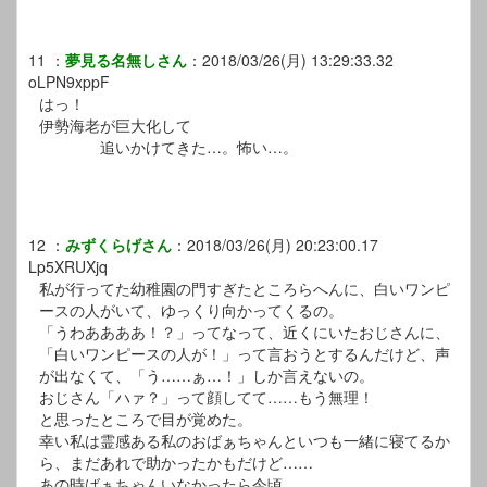
11
：
夢見る名無しさん
：
2018/03/26(月) 13:29:33.32
oLPN9xppF
はっ！
伊勢海老が巨大化して
追いかけてきた…。怖い…。
12
：
みずくらげさん
：
2018/03/26(月) 20:23:00.17
Lp5XRUXjq
私が行ってた幼稚園の門すぎたところらへんに、白いワンピ
ースの人がいて、ゆっくり向かってくるの。
「うわああああ！？」ってなって、近くにいたおじさんに、
「白いワンピースの人が！」って言おうとするんだけど、声
が出なくて、「う……ぁ…！」しか言えないの。
おじさん「ハァ？」って顔してて……もう無理！
と思ったところで目が覚めた。
幸い私は霊感ある私のおばぁちゃんといつも一緒に寝てるか
ら、まだあれで助かったかもだけど……
あの時ばぁちゃんいなかったら今頃……