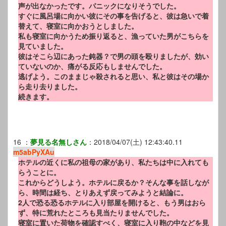
声が出なかったです。パニックになりそうでした。
すぐに風呂場に向かい彼にその事を告げると、彼は急いで着
替えて、寝室に向かおうとしました。
私も寝室に向かうため振り返ると、漁っていた男がこちらを
見ていました。
彼はそこら辺にあった鈍器？で男の頭を殴りましたが、効い
ていないのか、痛がる反応もしませんでした。
逃げよう。このままじゃ殺されると思い、私と彼はその場か
ら走り去りました。
続きます。
16
：
夢見る名無しさん
：
2018/04/07(土) 12:43:40.11
m5abPyXAu
ホテルの近くに私の祖母の家があり、私たちは中に入れても
らうことに。
これからどうしよう。ホテルに戻るか？そんな事を話しなが
ら、時間は経ち、とりあえず戻ってみようと結論に。
2人で恐る恐るホテルに入り部屋を開けると、もう男はおら
ず、特に荒れたところも見当たりませんでした。
寝室に置いた荷物を確認すべく、寝室に入り鞄の中などを見