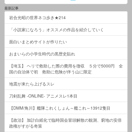
最新記事
岩合光昭の世界ネコ歩き★214
「小説家になろう」オススメの作品を紹介していく
面白いまとめサイトが作りたい
おまいらの小学生時代の黒歴史貼れ
【埼玉】 ヘリで救助した際の費用を徴収 ５分で5000円 全
国の自治体で初 救助に危険が伴う山に限定
地震が来たら上げるスレ
刀剣乱舞 -ONLINE- アニメスレ1本目
【DMM/角川】艦隊これくしょん～艦これ～13912隻目
【政治】 加計白紙化で臨時国会冒頭解散の観測、窮地の安倍
政権がすがる奇策