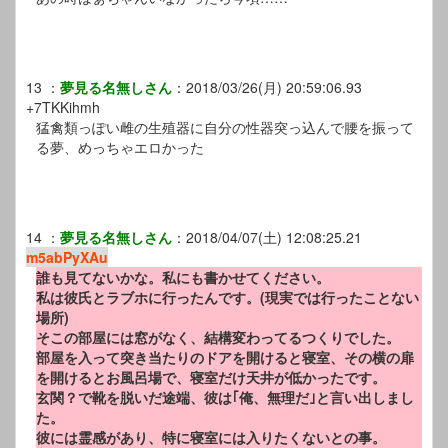
13
：
夢見る名無しさん
：
2018/03/26(月) 20:59:06.93
+7TKKihmh
猛禽類っぽい雌の生殖器に自分の性器突っ込んで腰を振って
る夢、めっちゃエロかった
14
：
夢見る名無しさん
：
2018/04/07(土) 12:08:25.21
m5abPyXAu
誰も見てないかな。私にも書かせてください。
私は彼氏とラブホに行ったんです。(現実では行ったことない
場所)
そこの部屋には窓がなく、結構変わってるつくりでした。
部屋を入って突き当たりのドアを開けると寝室、その横の扉
を開けるとお風呂場で、寝室だけ天井が低かったです。
玄関？で靴を脱いだ途端、彼は｢俺、無理だ｣と言い出しまし
た。
彼には霊感があり、特に寝室には入りたくないとの事。