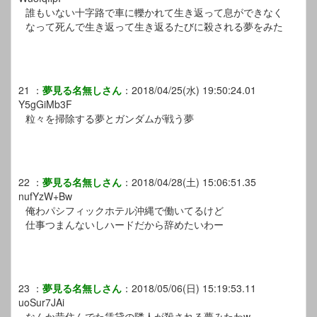
誰もいない十字路で車に轢かれて生き返って息ができなく
なって死んで生き返って生き返るたびに殺される夢をみた
21
：
夢見る名無しさん
：
2018/04/25(水) 19:50:24.01
Y5gGiMb3F
粒々を掃除する夢とガンダムが戦う夢
22
：
夢見る名無しさん
：
2018/04/28(土) 15:06:51.35
nufYzW+Bw
俺わパシフィックホテル沖縄で働いてるけど
仕事つまんないしハードだから辞めたいわー
23
：
夢見る名無しさん
：
2018/05/06(日) 15:19:53.11
uoSur7JAi
なんか昔住んでた賃貸の隣人が殺される夢みたわw