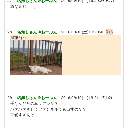
27
：
名無しさん＠おーぷん
：
2016/09/10(土)19:20:26
PaW
急な真顔( ˙-˙ )
28
：
名無しさん＠おーぷん
：
2016/09/10(土)19:20:40
X1N
展望台～
29
：
名無しさん＠おーぷん
：
2016/09/10(土)19:21:17
tcG
手なんだその耳はアレか？
パタパタさせてファンネルでも出すのか？
可愛すぎんぞ