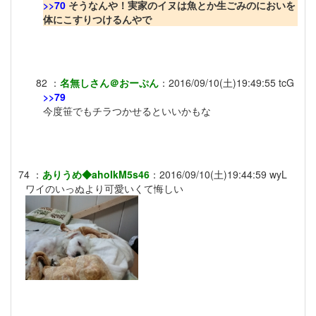
>>70
そうなんや！実家のイヌは魚とか生ごみのにおいを
体にこすりつけるんやで
82
：
名無しさん＠おーぷん
：
2016/09/10(土)19:49:55
tcG
>>79
今度笹でもチラつかせるといいかもな
74
：
ありうめ◆ahoIkM5s46
：
2016/09/10(土)19:44:59
wyL
ワイのいっぬより可愛いくて悔しい