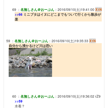
69
：
名無しさん＠おーぷん
：
2016/09/10(土)19:41:00
X1N
>>66
ミニブタはイヌにどこまでもついて行くから散歩が
楽
59
：
名無しさん＠おーぷん
：
2016/09/10(土)19:35:33
X1N
自分から浸かるけど川は恐い
60
：
名無しさん＠おーぷん
：
2016/09/10(土)19:36:02
rZ9
>>59
水着？