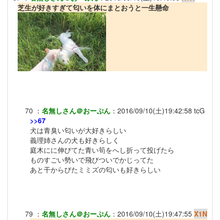
芝生が好きすぎて匂いを体にまとおうと一生懸命
70
：
名無しさん＠おーぷん
：
2016/09/10(土)19:42:58
tcG
>>67
犬は青臭い匂いが大好きらしい
義理姉さんの犬も好きらしく
庭木にに伸びてた青い筍をへし折って投げたら
ものすごい勢いで飛びついでかじってた
あと干からびたミミズの匂いも好きらしい
79
：
名無しさん＠おーぷん
：
2016/09/10(土)19:47:55
X1N