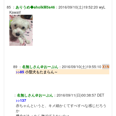
85
：
ありうめ◆ahoIkM5s46
：
2016/09/10(土)19:52:20
wyL
Kawaii!
89
：
名無しさん＠おーぷん
：
2016/09/10(土)19:55:10
X1N
>>85
小型犬もたまらん～
：
名無しさん＠おーぷん
：
2016/09/11(日)00:38:57
DET
>>137
赤ちゃんというと、キメ細かくてすべすべな感じだろう
か
機会があったら撫でてみたいなぁ