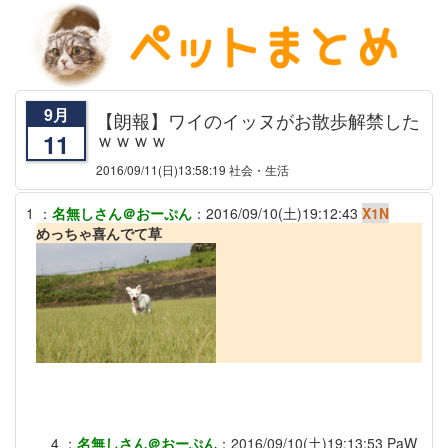
9月
【朗報】ワイのイッヌがお散歩解禁した
ｗｗｗｗ
11
2016/09/11
(日)13:58:19 社会・生活
1
：
名無しさん＠おーぷん
：
2016/09/10(土)19:12:43
X1N
めっちゃ喜んでて草
4
：
名無しさん＠おーぷん
：
2016/09/10(土)19:13:53
PaW