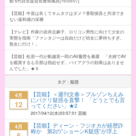
動 6代目生徒会長倉島颯良[16/05/07]
【芸能】中居は良くてキムタクはダメ？香取慎吾と共演でき
ない違和感の深層
【テレビ】作家の岩井志麻子、ロリコン男性に向けて少女の
実態を指南「ファンタジーは自由だけど幼女に夢持ちすぎ。
熟女に行け！」
【芸能】松居一代が船越英一郎のAV履歴を暴露 「夫婦でAV
を鑑賞するも旦那は勃起せず。バイアグラの効果はありませ
んでした」★６
タグ：疑惑
【芸能】＜週刊文春＞ブルゾンちえみ
4月
にパクリ疑惑を直撃！ 「どうとでも言
12
ってください」★2
2017/04/12
(水)03:57:51 芸能
【芸能】ディーン・フジオカが経歴詐
4月
称か 第2の”ショーンK疑惑”が浮上
5