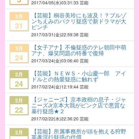
2017/04/05
(水)03:31:33 芸能
【芸能】桐谷美玲にも波及！？ブルゾ
3月
ンちえみのパクリ疑惑で新ドラマが大
31
ピンチ
2017/03/31
(金)22:59:38 芸能
【女子アナ】不倫疑惑のテレ朝田中萌
3月
アナ、爆笑問題の特番で復帰
24
2017/03/24
(金)03:06:40 芸能
【芸能】ＮＥＷＳ・小山慶一郎 アイ
2月
ドルとの熱愛疑惑に触れず
24
2017/02/24
(金)12:19:44 芸能
【ジャニーズ】京本政樹の息子・ジャ
2月
ニーズJr京本大我がピンク店で悪質な
22
暴行疑惑★２
2017/02/22
(水)22:36:20 芸能
【芸能】所属事務所が頭を抱える狩野
2月
英孝淫行疑惑の代償