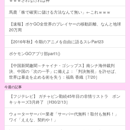
ｗｗｗされなければ神
馬鹿「株で確実に儲ける方法なんて無い」←これｗｗｗ
【速報】ポケGO全世界のプレイヤーの移動距離、なんと地球
20万周
【2016年秋】今期のアニメを自由に語るスレPart23
ポケモンGOアプリ部part1()
【中国新聞趣聞～チャイナ・ゴシップス】南シナ海仲裁判
決、中国の「次の一手」に備えよ：「判決無視」を許せば、
世界は暴走を止める術を失う：福島 香織［7/20］
今週の記事
【フジテレビ】 ガチャピン勤続45年目の非情リストラ ポン
キッキーズ3月終了 ［H30/2/13］
ウォーターサーバー業者「サーバー代無料！取付も無料！」
ワイ「ええな、契約や！」