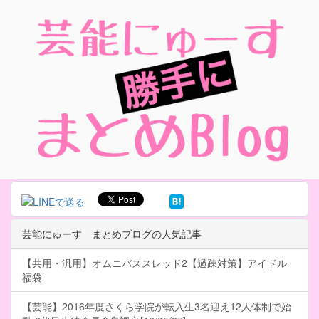
芸能にゅーす まとめブログの人気記事
【共用・汎用】オムニバススレッド2【過疎対策】アイドル
福袋
【芸能】2016年度さくら学院が転入生3名迎え12人体制で始