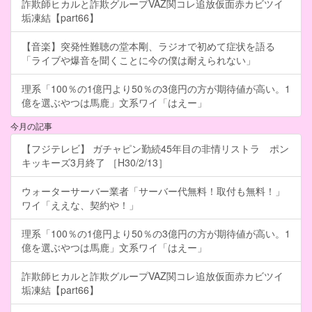
詐欺師ヒカルと詐欺グループVAZ関コレ追放仮面赤カビツイ
垢凍結【part66】
【音楽】突発性難聴の堂本剛、ラジオで初めて症状を語る
「ライブや爆音を聞くことに今の僕は耐えられない」
理系「100％の1億円より50％の3億円の方が期待値が高い。1
億を選ぶやつは馬鹿」文系ワイ「はえー」
今月の記事
【フジテレビ】 ガチャピン勤続45年目の非情リストラ ポン
キッキーズ3月終了 ［H30/2/13］
ウォーターサーバー業者「サーバー代無料！取付も無料！」
ワイ「ええな、契約や！」
理系「100％の1億円より50％の3億円の方が期待値が高い。1
億を選ぶやつは馬鹿」文系ワイ「はえー」
詐欺師ヒカルと詐欺グループVAZ関コレ追放仮面赤カビツイ
垢凍結【part66】