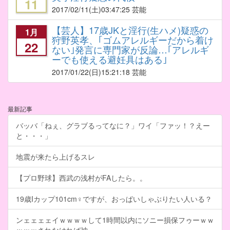
11
2017/02/11
(土)03:47:25 芸能
【芸人】17歳JKと淫行(生ハメ)疑惑の
1月
狩野英孝、｢ゴムアレルギーだから着け
22
ない｣発言に専門家が反論…｢アレルギ
ーでも使える避妊具はある｣
2017/01/22
(日)15:21:18 芸能
最新記事
バッバ「ねぇ、グラブるってなに？」ワイ「ファッ！？えー
と・・・」
地震が来たら上げるスレ
【プロ野球】西武の浅村がFAしたら。。
19歳Iカップ101cm♀ですが、おっぱいしゃぶりたい人いる？
ンェェェェイｗｗｗｗして1時間以内にソニー損保フゥーｗｗ