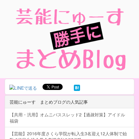
芸能にゅーす まとめブログの人気記事
【共用・汎用】オムニバススレッド2【過疎対策】アイドル
福袋
【芸能】2016年度さくら学院が転入生3名迎え12人体制で始