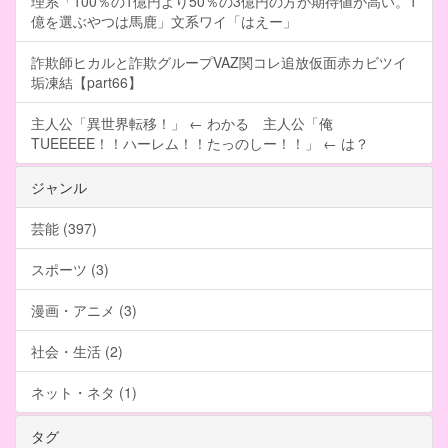
理系「100％の1億円より50％の3億円の方が期待値が高い。1
億を選ぶやつは馬鹿」文系ワイ「はえー」
詐欺師ヒカルと詐欺グループVAZ関コレ追放仮面赤カビツイ
垢凍結【part66】
主人公「異世界転移！」 ← わかる 主人公「俺
TUEEEEE！！ハーレム！！たっのしー！！」 ← は？
ジャンル
芸能 (397)
スポーツ (3)
漫画・アニメ (3)
社会・生活 (2)
ネット・ネタ (1)
タグ