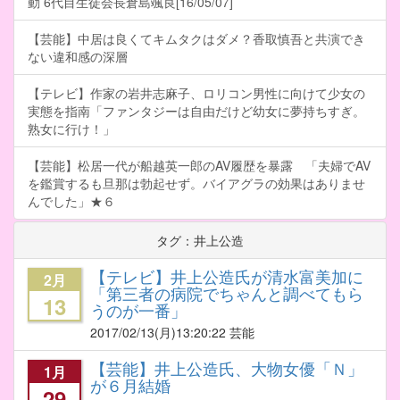
動 6代目生徒会長倉島颯良[16/05/07]
【芸能】中居は良くてキムタクはダメ？香取慎吾と共演でき
ない違和感の深層
【テレビ】作家の岩井志麻子、ロリコン男性に向けて少女の
実態を指南「ファンタジーは自由だけど幼女に夢持ちすぎ。
熟女に行け！」
【芸能】松居一代が船越英一郎のAV履歴を暴露 「夫婦でAV
を鑑賞するも旦那は勃起せず。バイアグラの効果はありませ
んでした」★６
タグ：井上公造
【テレビ】井上公造氏が清水富美加に
2月
「第三者の病院でちゃんと調べてもら
13
うのが一番」
2017/02/13
(月)13:20:22 芸能
【芸能】井上公造氏、大物女優「Ｎ」
1月
が６月結婚
29