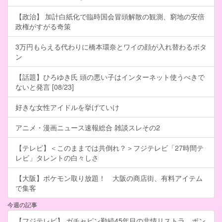
【政治】 加計白紙化で臨時国会冒頭解散の観測、窮地の安倍
政権がすがる奇策
3万円もらえる代わりに橋本環奈とワイの顔が入れ替わるボタ
ン
【話題】ひろゆき氏 頭の悪い子はインターネット使うべきで
ないと発言 [08/23]
好きな女性アイドルを挙げていけ
アニメ・漫画ニュース速報総合 雑談スレその2
【テレビ】＜このままでは共倒れ？＞フジテレビ「27時間テ
レビ」タレントの白々しさ
【大阪】ポケモン取り放題！ 大阪の商店街、有料アイテム
で集客
今週の記事
【フジテレビ】 ガチャピン勤続45年目の非情リストラ ポン