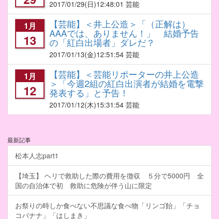
2017/01/29
(日)12:48:01 芸能
【芸能】＜井上公造＞「（正解は）
1月
AAAでは、ありません！」 結婚予告
13
の「紅白出場者」ダレだ？
2017/01/13
(金)12:51:54 芸能
【芸能】＜芸能リポーターの井上公造
1月
＞「今週2組の紅白出演者が結婚を電撃
12
発表する」と予告！
2017/01/12
(木)15:31:54 芸能
最新記事
松本人志part1
【埼玉】 ヘリで救助した際の費用を徴収 ５分で5000円 全
国の自治体で初 救助に危険が伴う山に限定
お祭りの時しか食べない不思議な食べ物「リンゴ飴」「チョ
コバナナ」「はしまき」