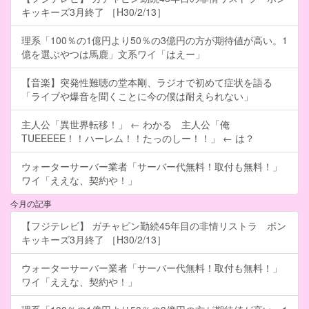
キッキーズ3月終了 ［H30/2/13］
理系「100％の1億円より50％の3億円の方が期待値が高い。1
億を選ぶやつは馬鹿」文系ワイ「はえー」
【音楽】突発性難聴の堂本剛、ラジオで初めて症状を語る
「ライブや爆音を聞くことに今の僕は耐えられない」
主人公「異世界転移！」 ← わかる 主人公「俺
TUEEEEE！！ハーレム！！たっのしー！！」 ← は？
ウォーターサーバー業者「サーバー代無料！取付も無料！」
ワイ「ええな、契約や！」
今月の記事
【フジテレビ】 ガチャピン勤続45年目の非情リストラ ポン
キッキーズ3月終了 ［H30/2/13］
ウォーターサーバー業者「サーバー代無料！取付も無料！」
ワイ「ええな、契約や！」