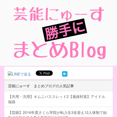
芸能にゅーす まとめブログの人気記事
【共用・汎用】オムニバススレッド2【過疎対策】アイドル
福袋
【芸能】2016年度さくら学院が転入生3名迎え12人体制で始