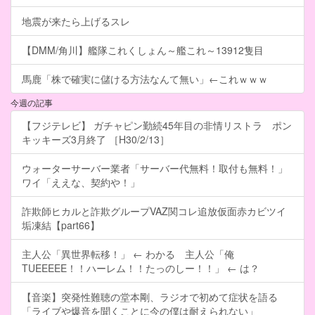
地震が来たら上げるスレ
【DMM/角川】艦隊これくしょん～艦これ～13912隻目
馬鹿「株で確実に儲ける方法なんて無い」←これｗｗｗ
今週の記事
【フジテレビ】 ガチャピン勤続45年目の非情リストラ ポン
キッキーズ3月終了 ［H30/2/13］
ウォーターサーバー業者「サーバー代無料！取付も無料！」
ワイ「ええな、契約や！」
詐欺師ヒカルと詐欺グループVAZ関コレ追放仮面赤カビツイ
垢凍結【part66】
主人公「異世界転移！」 ← わかる 主人公「俺
TUEEEEE！！ハーレム！！たっのしー！！」 ← は？
【音楽】突発性難聴の堂本剛、ラジオで初めて症状を語る
「ライブや爆音を聞くことに今の僕は耐えられない」