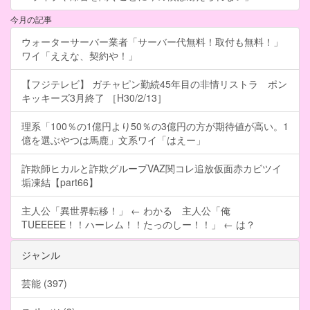
今月の記事
ウォーターサーバー業者「サーバー代無料！取付も無料！」
ワイ「ええな、契約や！」
【フジテレビ】 ガチャピン勤続45年目の非情リストラ ポン
キッキーズ3月終了 ［H30/2/13］
理系「100％の1億円より50％の3億円の方が期待値が高い。1
億を選ぶやつは馬鹿」文系ワイ「はえー」
詐欺師ヒカルと詐欺グループVAZ関コレ追放仮面赤カビツイ
垢凍結【part66】
主人公「異世界転移！」 ← わかる 主人公「俺
TUEEEEE！！ハーレム！！たっのしー！！」 ← は？
ジャンル
芸能 (397)