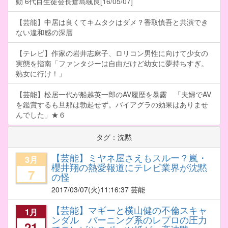
動 6代目生徒会長倉島颯良[16/05/07]
【芸能】中居は良くてキムタクはダメ？香取慎吾と共演でき
ない違和感の深層
【テレビ】作家の岩井志麻子、ロリコン男性に向けて少女の
実態を指南「ファンタジーは自由だけど幼女に夢持ちすぎ。
熟女に行け！」
【芸能】松居一代が船越英一郎のAV履歴を暴露 「夫婦でAV
を鑑賞するも旦那は勃起せず。バイアグラの効果はありませ
んでした」★６
タグ：沈黙
【芸能】ミヤネ屋さえもスルー？嵐・
3月
櫻井翔の熱愛報道にテレビ業界が沈黙
7
の怪
2017/03/07
(火)11:16:37 芸能
【芸能】マギーと横山健の不倫スキャ
1月
ンダル バーニング系のレプロの圧力
21