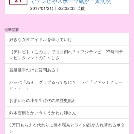
でテレビやスポーツ紙が一斉沈黙
2017/01/21
(土)22:32:33 芸能
最新記事
好きな女性アイドルを挙げていけ
【テレビ】＜このままでは共倒れ？＞フジテレビ「27時間テ
レビ」タレントの白々しさ
競艇選手だけど質問ある？
バッバ「ねぇ、グラブるってなに？」ワイ「ファッ！？えー
と・・・」
おまいらの小学生時代の黒歴史貼れ
鈴木杏樹とかいうぐうかわお姉さん
3万円もらえる代わりに橋本環奈とワイの顔が入れ替わるボタ
ン