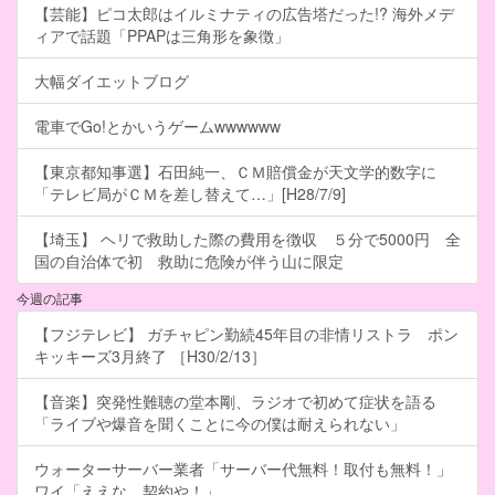
【芸能】ピコ太郎はイルミナティの広告塔だった!? 海外メデ
ィアで話題「PPAPは三角形を象徴」
大幅ダイエットブログ
電車でGo!とかいうゲームwwwwww
【東京都知事選】石田純一、ＣＭ賠償金が天文学的数字に
「テレビ局がＣＭを差し替えて…」[H28/7/9]
【埼玉】 ヘリで救助した際の費用を徴収 ５分で5000円 全
国の自治体で初 救助に危険が伴う山に限定
今週の記事
【フジテレビ】 ガチャピン勤続45年目の非情リストラ ポン
キッキーズ3月終了 ［H30/2/13］
【音楽】突発性難聴の堂本剛、ラジオで初めて症状を語る
「ライブや爆音を聞くことに今の僕は耐えられない」
ウォーターサーバー業者「サーバー代無料！取付も無料！」
ワイ「ええな、契約や！」