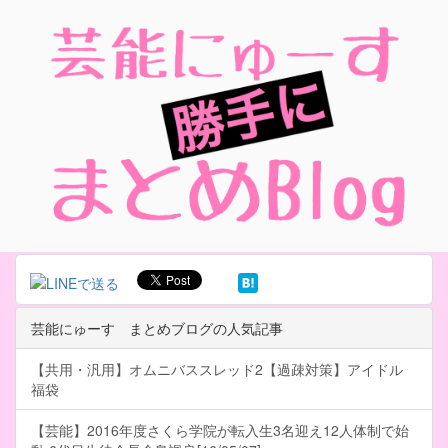
芸能にゅーす まとめブログの人気記事
【共用・汎用】オムニバススレッド2【過疎対策】アイドル
福袋
【芸能】2016年度さくら学院が転入生3名迎え12人体制で始