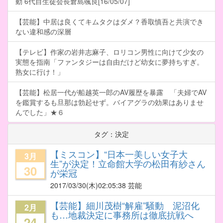
動 6代目生徒会長倉島颯良[16/05/07]
【芸能】中居は良くてキムタクはダメ？香取慎吾と共演でき
ない違和感の深層
【テレビ】作家の岩井志麻子、ロリコン男性に向けて少女の
実態を指南「ファンタジーは自由だけど幼女に夢持ちすぎ。
熟女に行け！」
【芸能】松居一代が船越英一郎のAV履歴を暴露 「夫婦でAV
を鑑賞するも旦那は勃起せず。バイアグラの効果はありませ
んでした」★６
タグ：決定
【ミスコン】“日本一美しい女子大
3月
生”が決定！立命館大学の松田有紗さん
30
が栄冠
2017/03/30
(木)02:05:38 芸能
【芸能】細川茂樹“解雇”騒動 泥沼化
2月
も…地裁決定に事務所は徹底抗戦へ
24