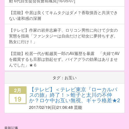
動 6代目生徒会長倉島颯良[16/05/07]
【芸能】中居は良くてキムタクはダメ？香取慎吾と共演でき
ない違和感の深層
【テレビ】作家の岩井志麻子、ロリコン男性に向けて少女の
実態を指南「ファンタジーは自由だけど幼女に夢持ちすぎ。
熟女に行け！」
【芸能】松居一代が船越英一郎のAV履歴を暴露 「夫婦でAV
を鑑賞するも旦那は勃起せず。バイアグラの効果はありませ
んでした」★６
タグ：お互い
【テレビ】＜テレビ東京『ローカルバ
2月
スの旅』終了！＞蛭子と太川の不仲
19
か？ロケ中お互い無視、ギャラ格差★2
2017/02/19
(日)21:06:48 芸能
最新記事