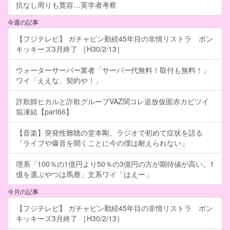
抗なし周りも寛容…英学者考察
今週の記事
【フジテレビ】 ガチャピン勤続45年目の非情リストラ ポン
キッキーズ3月終了 ［H30/2/13］
ウォーターサーバー業者「サーバー代無料！取付も無料！」
ワイ「ええな、契約や！」
詐欺師ヒカルと詐欺グループVAZ関コレ追放仮面赤カビツイ
垢凍結【part66】
【音楽】突発性難聴の堂本剛、ラジオで初めて症状を語る
「ライブや爆音を聞くことに今の僕は耐えられない」
理系「100％の1億円より50％の3億円の方が期待値が高い。1
億を選ぶやつは馬鹿」文系ワイ「はえー」
今月の記事
【フジテレビ】 ガチャピン勤続45年目の非情リストラ ポン
キッキーズ3月終了 ［H30/2/13］