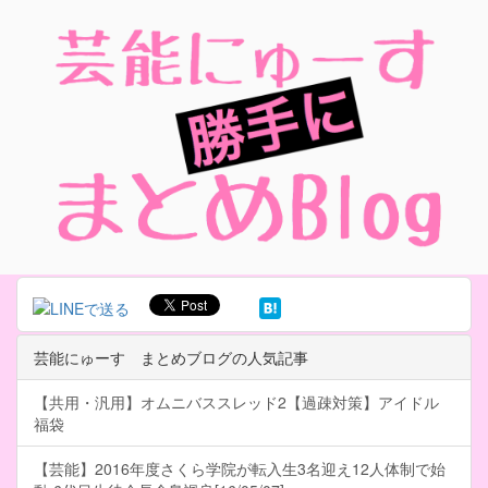
芸能にゅーす まとめブログの人気記事
【共用・汎用】オムニバススレッド2【過疎対策】アイドル
福袋
【芸能】2016年度さくら学院が転入生3名迎え12人体制で始