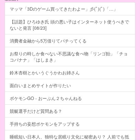
マッマ「3Dのゲーム買ってきたわよー」彡(ﾟ)(ﾟ)「…」
【話題】ひろゆき氏 頭の悪い子はインターネット使うべきで
ないと発言 [08/23]
消費者金融から5万借りてパチってくる
お祭りの時しか食べない不思議な食べ物「リンゴ飴」「チョ
コバナナ」「はしまき」
鈴木杏樹とかいうぐうかわお姉さん
面白いまとめサイトが作りたい
ポケモンGO - おーぷん２ちゃんねる
競艇選手だけど質問ある？
手持ちの妄想ポケモンをアップする
睡眠短い日本人、独特な居眠り文化に秘密あり？ 人前でも抵