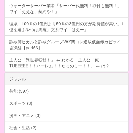
ウォーターサーバー業者「サーバー代無料！取付も無料！」
ワイ「ええな、契約や！」
理系「100％の1億円より50％の3億円の方が期待値が高い。1
億を選ぶやつは馬鹿」文系ワイ「はえー」
詐欺師ヒカルと詐欺グループVAZ関コレ追放仮面赤カビツイ
垢凍結【part66】
主人公「異世界転移！」 ← わかる 主人公「俺
TUEEEEE！！ハーレム！！たっのしー！！」 ← は？
ジャンル
芸能 (397)
スポーツ (3)
漫画・アニメ (3)
社会・生活 (2)