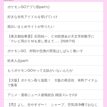
ポケモンGOアプリ部part1()
好きな女性アイドルを挙げていけ
面白いまとめサイトが作りたい
【東京都知事選】石田純一、ＣＭ賠償金が天文学的数字に
「テレビ局がＣＭを差し替えて…」[H28/7/9]
ポケモンGO、対戦や交換の実装はしばらく無いぞ
松本人志part1
もうポケモンGOやってる奴がいないんだが
【大阪】ポケモン取り放題！ 大阪の商店街、有料アイテム
で集客
アニメ・漫画ニュース速報総合 雑談スレその2
【禿】よし、生やすぞ〜！ シャープ、空気清浄機でおなじ