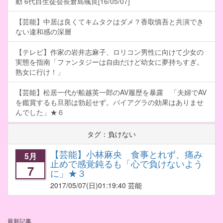
動 6代目生徒会長倉島颯良[16/05/07]
【芸能】中居は良くてキムタクはダメ？香取慎吾と共演でき
ない違和感の深層
【テレビ】作家の岩井志麻子、ロリコン男性に向けて少女の
実態を指南「ファンタジーは自由だけど幼女に夢持ちすぎ。
熟女に行け！」
【芸能】松居一代が船越英一郎のAV履歴を暴露 「夫婦でAV
を鑑賞するも旦那は勃起せず。バイアグラの効果はありませ
んでした」★６
タグ：負けない
【芸能】小林麻央 食事とれず、痛み
5月
止めで感覚鈍るも「心で負けないよう
7
に」★３
2017/05/07
(日)01:19:40 芸能
最新記事