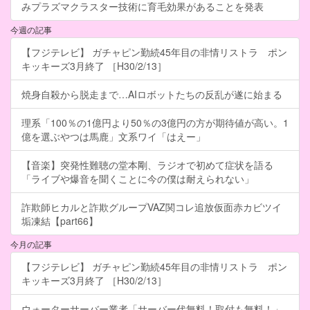
みプラズマクラスター技術に育毛効果があることを発表
今週の記事
【フジテレビ】 ガチャピン勤続45年目の非情リストラ ポン
キッキーズ3月終了 ［H30/2/13］
焼身自殺から脱走まで…AIロボットたちの反乱が遂に始まる
理系「100％の1億円より50％の3億円の方が期待値が高い。1
億を選ぶやつは馬鹿」文系ワイ「はえー」
【音楽】突発性難聴の堂本剛、ラジオで初めて症状を語る
「ライブや爆音を聞くことに今の僕は耐えられない」
詐欺師ヒカルと詐欺グループVAZ関コレ追放仮面赤カビツイ
垢凍結【part66】
今月の記事
【フジテレビ】 ガチャピン勤続45年目の非情リストラ ポン
キッキーズ3月終了 ［H30/2/13］
ウォーターサーバー業者「サーバー代無料！取付も無料！」