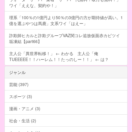
ワイ「ええな、契約や！」
理系「100％の1億円より50％の3億円の方が期待値が高い。1
億を選ぶやつは馬鹿」文系ワイ「はえー」
詐欺師ヒカルと詐欺グループVAZ関コレ追放仮面赤カビツイ
垢凍結【part66】
主人公「異世界転移！」 ← わかる 主人公「俺
TUEEEEE！！ハーレム！！たっのしー！！」 ← は？
ジャンル
芸能 (397)
スポーツ (3)
漫画・アニメ (3)
社会・生活 (2)