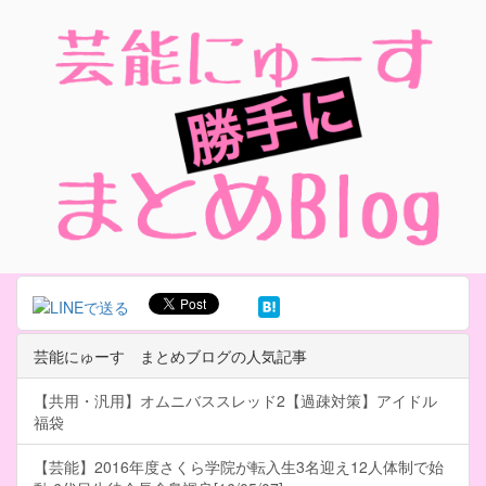
芸能にゅーす まとめブログの人気記事
【共用・汎用】オムニバススレッド2【過疎対策】アイドル
福袋
【芸能】2016年度さくら学院が転入生3名迎え12人体制で始