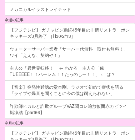
メカニカルイラストレイテッド
今週の記事
【フジテレビ】 ガチャピン勤続45年目の非情リストラ ポン
キッキーズ3月終了 ［H30/2/13］
ウォーターサーバー業者「サーバー代無料！取付も無料！」
ワイ「ええな、契約や！」
主人公「異世界転移！」 ← わかる 主人公「俺
TUEEEEE！！ハーレム！！たっのしー！！」 ← は？
【音楽】突発性難聴の堂本剛、ラジオで初めて症状を語る
「ライブや爆音を聞くことに今の僕は耐えられない」
詐欺師ヒカルと詐欺グループVAZ関コレ追放仮面赤カビツイ
垢凍結【part66】
今月の記事
【フジテレビ】 ガチャピン勤続45年目の非情リストラ ポン
キッキーズ3月終了 ［H30/2/13］