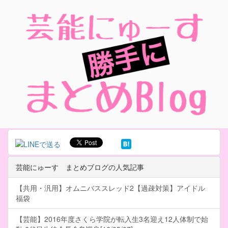
芸能にゅーす まとめブログの人気記事
【共用・汎用】オムニバススレッド2【過疎対策】アイドル
福袋
【芸能】2016年度さくら学院が転入生3名迎え12人体制で始