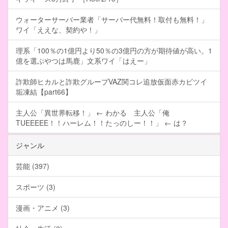
ウォーターサーバー業者「サーバー代無料！取付も無料！」
ワイ「ええな、契約や！」
理系「100％の1億円より50％の3億円の方が期待値が高い。1
億を選ぶやつは馬鹿」文系ワイ「はえー」
詐欺師ヒカルと詐欺グループVAZ関コレ追放仮面赤カビツイ
垢凍結【part66】
主人公「異世界転移！」 ← わかる 主人公「俺
TUEEEEE！！ハーレム！！たっのしー！！」 ← は？
ジャンル
芸能 (397)
スポーツ (3)
漫画・アニメ (3)