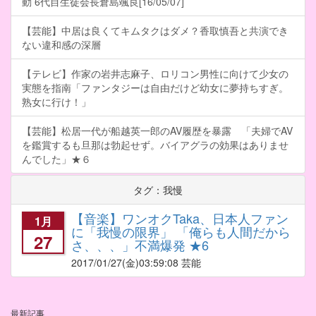
動 6代目生徒会長倉島颯良[16/05/07]
【芸能】中居は良くてキムタクはダメ？香取慎吾と共演でき
ない違和感の深層
【テレビ】作家の岩井志麻子、ロリコン男性に向けて少女の
実態を指南「ファンタジーは自由だけど幼女に夢持ちすぎ。
熟女に行け！」
【芸能】松居一代が船越英一郎のAV履歴を暴露 「夫婦でAV
を鑑賞するも旦那は勃起せず。バイアグラの効果はありませ
んでした」★６
タグ：我慢
【音楽】ワンオクTaka、日本人ファン
1月
に「我慢の限界」 「俺らも人間だから
27
さ、、、」不満爆発 ★6
2017/01/27
(金)03:59:08 芸能
最新記事