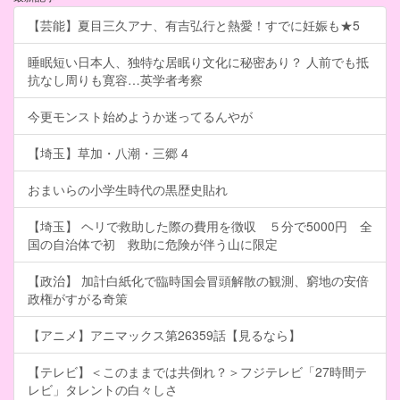
【芸能】夏目三久アナ、有吉弘行と熱愛！すでに妊娠も★5
睡眠短い日本人、独特な居眠り文化に秘密あり？ 人前でも抵
抗なし周りも寛容…英学者考察
今更モンスト始めようか迷ってるんやが
【埼玉】草加・八潮・三郷 4
おまいらの小学生時代の黒歴史貼れ
【埼玉】 ヘリで救助した際の費用を徴収 ５分で5000円 全
国の自治体で初 救助に危険が伴う山に限定
【政治】 加計白紙化で臨時国会冒頭解散の観測、窮地の安倍
政権がすがる奇策
【アニメ】アニマックス第26359話【見るなら】
【テレビ】＜このままでは共倒れ？＞フジテレビ「27時間テ
レビ」タレントの白々しさ