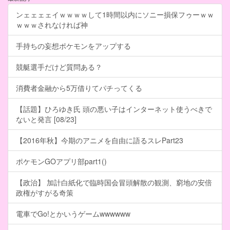
ンェェェェイｗｗｗｗして1時間以内にソニー損保フゥーｗｗ
ｗｗｗされなければ神
手持ちの妄想ポケモンをアップする
競艇選手だけど質問ある？
消費者金融から5万借りてパチってくる
【話題】ひろゆき氏 頭の悪い子はインターネット使うべきで
ないと発言 [08/23]
【2016年秋】今期のアニメを自由に語るスレPart23
ポケモンGOアプリ部part1()
【政治】 加計白紙化で臨時国会冒頭解散の観測、窮地の安倍
政権がすがる奇策
電車でGo!とかいうゲームwwwwww