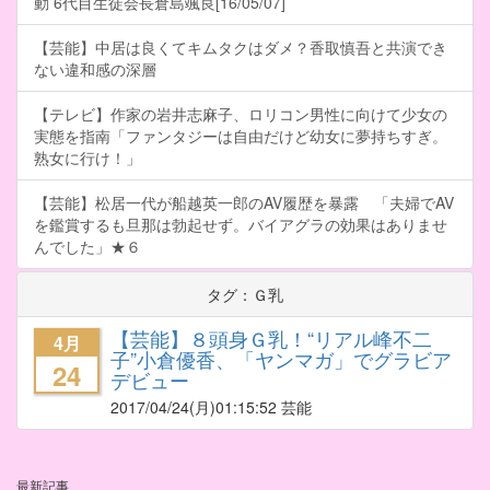
動 6代目生徒会長倉島颯良[16/05/07]
【芸能】中居は良くてキムタクはダメ？香取慎吾と共演でき
ない違和感の深層
【テレビ】作家の岩井志麻子、ロリコン男性に向けて少女の
実態を指南「ファンタジーは自由だけど幼女に夢持ちすぎ。
熟女に行け！」
【芸能】松居一代が船越英一郎のAV履歴を暴露 「夫婦でAV
を鑑賞するも旦那は勃起せず。バイアグラの効果はありませ
んでした」★６
タグ：Ｇ乳
【芸能】８頭身Ｇ乳！“リアル峰不二
4月
子”小倉優香、「ヤンマガ」でグラビア
24
デビュー
2017/04/24
(月)01:15:52 芸能
最新記事