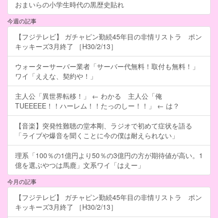
おまいらの小学生時代の黒歴史貼れ
今週の記事
【フジテレビ】 ガチャピン勤続45年目の非情リストラ ポン
キッキーズ3月終了 ［H30/2/13］
ウォーターサーバー業者「サーバー代無料！取付も無料！」
ワイ「ええな、契約や！」
主人公「異世界転移！」 ← わかる 主人公「俺
TUEEEEE！！ハーレム！！たっのしー！！」 ← は？
【音楽】突発性難聴の堂本剛、ラジオで初めて症状を語る
「ライブや爆音を聞くことに今の僕は耐えられない」
理系「100％の1億円より50％の3億円の方が期待値が高い。1
億を選ぶやつは馬鹿」文系ワイ「はえー」
今月の記事
【フジテレビ】 ガチャピン勤続45年目の非情リストラ ポン
キッキーズ3月終了 ［H30/2/13］