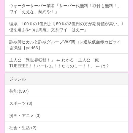
ウォーターサーバー業者「サーバー代無料！取付も無料！」
ワイ「ええな、契約や！」
理系「100％の1億円より50％の3億円の方が期待値が高い。1
億を選ぶやつは馬鹿」文系ワイ「はえー」
詐欺師ヒカルと詐欺グループVAZ関コレ追放仮面赤カビツイ
垢凍結【part66】
主人公「異世界転移！」 ← わかる 主人公「俺
TUEEEEE！！ハーレム！！たっのしー！！」 ← は？
ジャンル
芸能 (397)
スポーツ (3)
漫画・アニメ (3)
社会・生活 (2)