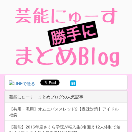
芸能にゅーす まとめブログの人気記事
【共用・汎用】オムニバススレッド2【過疎対策】アイドル
福袋
【芸能】2016年度さくら学院が転入生3名迎え12人体制で始