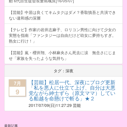
動 6代目生徒会長倉島颯良[16/05/07]
【芸能】中居は良くてキムタクはダメ？香取慎吾と共演でき
ない違和感の深層
【テレビ】作家の岩井志麻子、ロリコン男性に向けて少女の
実態を指南「ファンタジーは自由だけど幼女に夢持ちすぎ。
熟女に行け！」
【芸能】嵐・櫻井翔、小林麻央さん死去に涙 無念さにじま
せ「家族を失ったような気持ち」
タグ：深夜
【芸能】松居一代、深夜にブログ更新
7月
「私を悪人に仕立て上げ、自分は大悪
9
党ながら紳士ずら（原文ママ）してい
る船越を命懸けで斬る」★２
2017/07/09
(日)11:27:29 芸能
最新記事