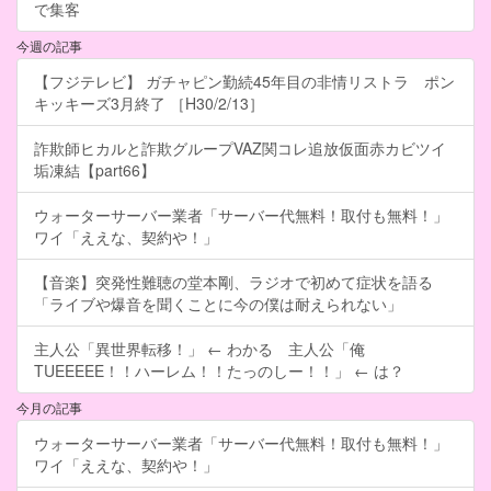
で集客
今週の記事
【フジテレビ】 ガチャピン勤続45年目の非情リストラ ポン
キッキーズ3月終了 ［H30/2/13］
詐欺師ヒカルと詐欺グループVAZ関コレ追放仮面赤カビツイ
垢凍結【part66】
ウォーターサーバー業者「サーバー代無料！取付も無料！」
ワイ「ええな、契約や！」
【音楽】突発性難聴の堂本剛、ラジオで初めて症状を語る
「ライブや爆音を聞くことに今の僕は耐えられない」
主人公「異世界転移！」 ← わかる 主人公「俺
TUEEEEE！！ハーレム！！たっのしー！！」 ← は？
今月の記事
ウォーターサーバー業者「サーバー代無料！取付も無料！」
ワイ「ええな、契約や！」