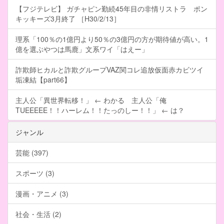
【フジテレビ】 ガチャピン勤続45年目の非情リストラ ポン
キッキーズ3月終了 ［H30/2/13］
理系「100％の1億円より50％の3億円の方が期待値が高い。1
億を選ぶやつは馬鹿」文系ワイ「はえー」
詐欺師ヒカルと詐欺グループVAZ関コレ追放仮面赤カビツイ
垢凍結【part66】
主人公「異世界転移！」 ← わかる 主人公「俺
TUEEEEE！！ハーレム！！たっのしー！！」 ← は？
ジャンル
芸能 (397)
スポーツ (3)
漫画・アニメ (3)
社会・生活 (2)