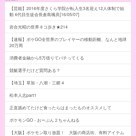
【芸能】2016年度さくら学院が転入生3名迎え12人体制で始
動 6代目生徒会長倉島颯良[16/05/07]
岩合光昭の世界ネコ歩き★214
【速報】ポケGO全世界のプレイヤーの移動距離、なんと地球
20万周
消費者金融から5万借りてパチってくる
競艇選手だけど質問ある？
【埼玉】草加・八潮・三郷 4
松本人志part1
正直舐めてたけど食ったらはまったものオススメして
ポケモンGO - おーぷん２ちゃんねる
【大阪】ポケモン取り放題！ 大阪の商店街、有料アイテム