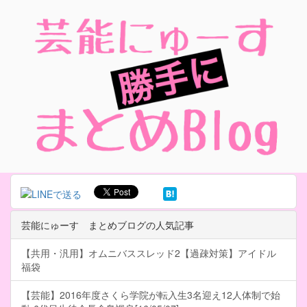
芸能にゅーす まとめブログの人気記事
【共用・汎用】オムニバススレッド2【過疎対策】アイドル
福袋
【芸能】2016年度さくら学院が転入生3名迎え12人体制で始