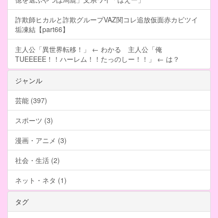
詐欺師ヒカルと詐欺グループVAZ関コレ追放仮面赤カビツイ
垢凍結【part66】
主人公「異世界転移！」 ← わかる 主人公「俺
TUEEEEE！！ハーレム！！たっのしー！！」 ← は？
ジャンル
芸能 (397)
スポーツ (3)
漫画・アニメ (3)
社会・生活 (2)
ネット・ネタ (1)
タグ