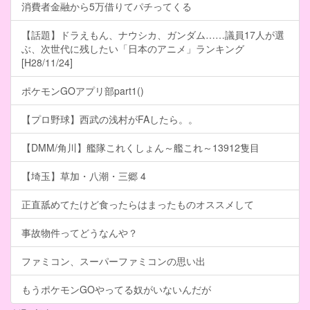
消費者金融から5万借りてパチってくる
【話題】ドラえもん、ナウシカ、ガンダム……議員17人が選
ぶ、次世代に残したい「日本のアニメ」ランキング
[H28/11/24]
ポケモンGOアプリ部part1()
【プロ野球】西武の浅村がFAしたら。。
【DMM/角川】艦隊これくしょん～艦これ～13912隻目
【埼玉】草加・八潮・三郷 4
正直舐めてたけど食ったらはまったものオススメして
事故物件ってどうなんや？
ファミコン、スーパーファミコンの思い出
もうポケモンGOやってる奴がいないんだが