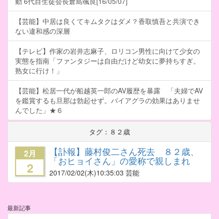
動 6代目生徒会長倉島颯良[16/05/07]
【芸能】中居は良くてキムタクはダメ？香取慎吾と共演でき
ない違和感の深層
【テレビ】作家の岩井志麻子、ロリコン男性に向けて少女の
実態を指南「ファンタジーは自由だけど幼女に夢持ちすぎ。
熟女に行け！」
【芸能】松居一代が船越英一郎のAV履歴を暴露 「夫婦でAV
を鑑賞するも旦那は勃起せず。バイアグラの効果はありませ
んでした」★６
タグ：８２歳
【訃報】藤村俊二さん死去 ８２歳、
2月
「おヒョイさん」の愛称で親しまれ
2
2017/02/02
(木)10:35:03 芸能
最新記事