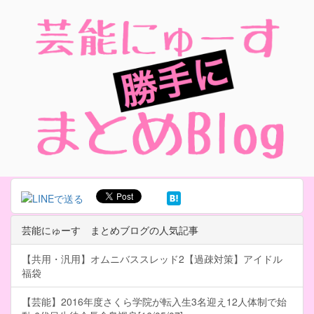
芸能にゅーす まとめブログの人気記事
【共用・汎用】オムニバススレッド2【過疎対策】アイドル
福袋
【芸能】2016年度さくら学院が転入生3名迎え12人体制で始