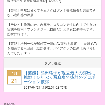
動 6代目生徒会長倉島颯良[16/05/07]
【芸能】中居は良くてキムタクはダメ？香取慎吾と共演でき
ない違和感の深層
【テレビ】作家の岩井志麻子、ロリコン男性に向けて少女の
実態を指南「ファンタジーは自由だけど幼女に夢持ちすぎ。
熟女に行け！」
【芸能】松居一代が船越英一郎のAV履歴を暴露 「夫婦でAV
を鑑賞するも旦那は勃起せず。バイアグラの効果はありませ
んでした」★６
タグ：挑戦
【芸能】熊田曜子が過去最大の露出に
4月
挑戦！５年ぶり写真集で抜群のプロポ
21
ーション披露
2017/04/21
(金)02:31:02 芸能
最新記事