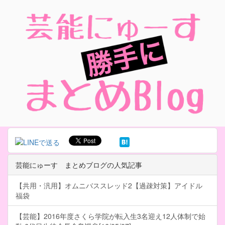
芸能にゅーす まとめブログの人気記事
【共用・汎用】オムニバススレッド2【過疎対策】アイドル
福袋
【芸能】2016年度さくら学院が転入生3名迎え12人体制で始