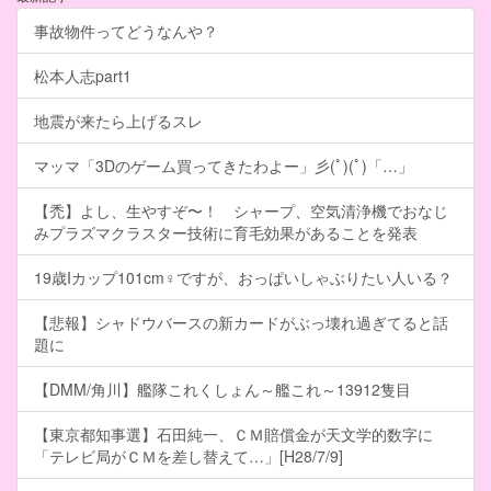
事故物件ってどうなんや？
松本人志part1
地震が来たら上げるスレ
マッマ「3Dのゲーム買ってきたわよー」彡(ﾟ)(ﾟ)「…」
【禿】よし、生やすぞ〜！ シャープ、空気清浄機でおなじ
みプラズマクラスター技術に育毛効果があることを発表
19歳Iカップ101cm♀ですが、おっぱいしゃぶりたい人いる？
【悲報】シャドウバースの新カードがぶっ壊れ過ぎてると話
題に
【DMM/角川】艦隊これくしょん～艦これ～13912隻目
【東京都知事選】石田純一、ＣＭ賠償金が天文学的数字に
「テレビ局がＣＭを差し替えて…」[H28/7/9]