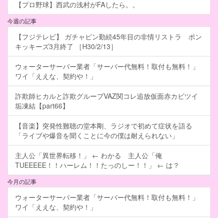
【プロ野球】西武の浅村がFAしたら。。
今週の記事
【フジテレビ】 ガチャピン勤続45年目の非情リストラ ポン
キッキーズ3月終了 ［H30/2/13］
ウォーターサーバー業者「サーバー代無料！取付も無料！」
ワイ「ええな、契約や！」
詐欺師ヒカルと詐欺グループVAZ関コレ追放仮面赤カビツイ
垢凍結【part66】
【音楽】突発性難聴の堂本剛、ラジオで初めて症状を語る
「ライブや爆音を聞くことに今の僕は耐えられない」
主人公「異世界転移！」 ← わかる 主人公「俺
TUEEEEE！！ハーレム！！たっのしー！！」 ← は？
今月の記事
ウォーターサーバー業者「サーバー代無料！取付も無料！」
ワイ「ええな、契約や！」