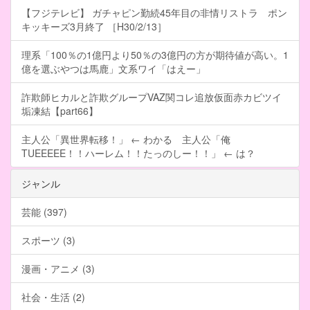
【フジテレビ】 ガチャピン勤続45年目の非情リストラ ポン
キッキーズ3月終了 ［H30/2/13］
理系「100％の1億円より50％の3億円の方が期待値が高い。1
億を選ぶやつは馬鹿」文系ワイ「はえー」
詐欺師ヒカルと詐欺グループVAZ関コレ追放仮面赤カビツイ
垢凍結【part66】
主人公「異世界転移！」 ← わかる 主人公「俺
TUEEEEE！！ハーレム！！たっのしー！！」 ← は？
ジャンル
芸能 (397)
スポーツ (3)
漫画・アニメ (3)
社会・生活 (2)