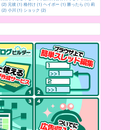
(2)
元彼 (1)
格付け (1)
ヘイポー (1)
勝ったら (1)
莉
(2)
小川 (1)
ショック (2)