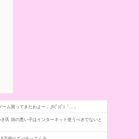
ーム買ってきたわよー」彡(ﾟ)(ﾟ)「…」
ゆき氏 頭の悪い子はインターネット使うべきでないと
ら5万借りてパチってくる