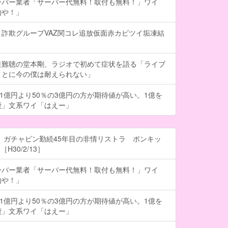
ーバー業者「サーバー代無料！取付も無料！」ワイ
約や！」
詐欺グループVAZ関コレ追放仮面赤カビツイ垢凍結
性難聴の堂本剛、ラジオで初めて症状を語る「ライブ
ことに今の僕は耐えられない」
の1億円より50％の3億円の方が期待値が高い。1億を
鹿」文系ワイ「はえー」
 ガチャピン勤続45年目の非情リストラ ポンキッ
H30/2/13］
ーバー業者「サーバー代無料！取付も無料！」ワイ
約や！」
の1億円より50％の3億円の方が期待値が高い。1億を
鹿」文系ワイ「はえー」