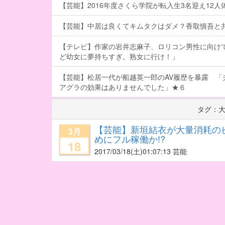
【芸能】2016年度さくら学院が転入生3名迎え12人体制
【芸能】中居は良くてキムタクはダメ？香取慎吾と
【テレビ】作家の岩井志麻子、ロリコン男性に向け
ど幼女に夢持ちすぎ。熟女に行け！」
【芸能】松居一代が船越英一郎のAV履歴を暴露 「
アグラの効果はありませんでした」★６
タグ：
【芸能】新垣結衣が大量消耗のピ
3月
めにフル稼働か!?
18
2017/03/18
(土)01:07:13 芸能