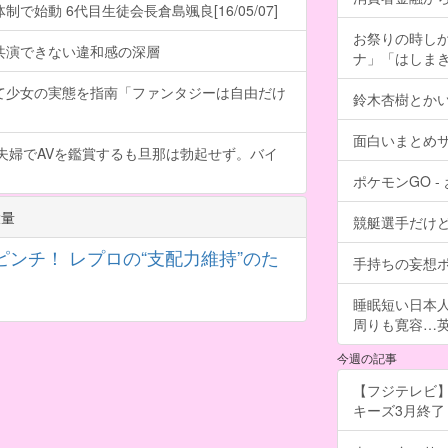
で始動 6代目生徒会長倉島颯良[16/05/07]
お祭りの時し
共演できない違和感の深層
ナ」「はしま
て少女の実態を指南「ファンタジーは自由だけ
鈴木杏樹とか
面白いまとめ
夫婦でAVを鑑賞するも旦那は勃起せず。バイ
ポケモンGO 
大量
競艇選手だけ
ンチ！ レプロの“支配力維持”のた
手持ちの妄想
睡眠短い日本
周りも寛容…
今週の記事
【フジテレビ】
キーズ3月終了 ［