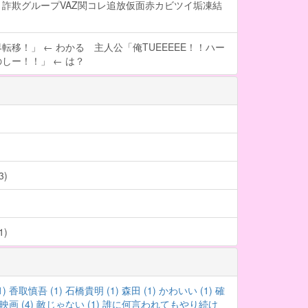
詐欺グループVAZ関コレ追放仮面赤カビツイ垢凍結
転移！」 ← わかる 主人公「俺TUEEEEE！！ハー
しー！！」 ← は？
)
)
1)
香取慎吾 (1)
石橋貴明 (1)
森田 (1)
かわいい (1)
確
映画 (4)
敵じゃない (1)
誰に何言われてもやり続け