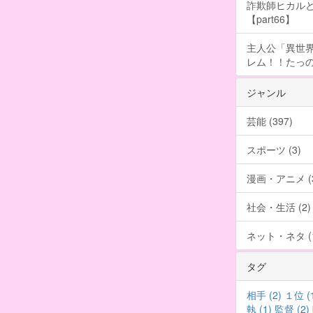
詐欺師ヒカルと
【part66】
主人公「異世界
レム！！たっの
ジャンル
芸能 (397)
スポーツ (3)
漫画・アニメ (3
社会・生活 (2)
ネット・ネタ (1
タグ
相手 (2)
１位 (
執 (1)
監督 (2)