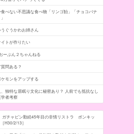
か食べない不思議な食べ物「リンゴ飴」「チョコバナ
き」
いうぐうかわお姉さん
サイトが作りたい
- おーぷん２ちゃんねる
ど質問ある？
ポケモンをアップする
人、独特な居眠り文化に秘密あり？ 人前でも抵抗なし
英学者考察
 ガチャピン勤続45年目の非情リストラ ポンキッ
H30/2/13］