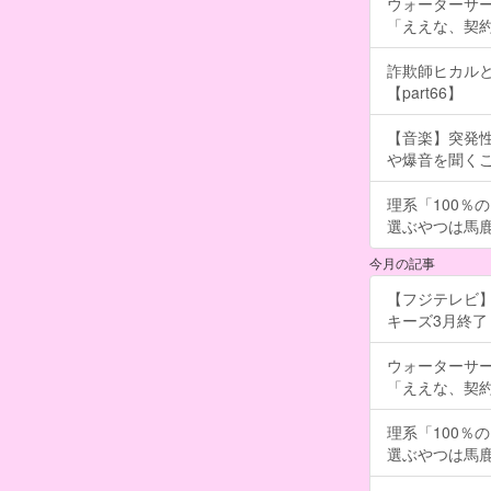
ウォーターサ
「ええな、契
詐欺師ヒカルと
【part66】
【音楽】突発
や爆音を聞く
理系「100％
選ぶやつは馬
今月の記事
【フジテレビ】
キーズ3月終了 ［
ウォーターサ
「ええな、契
理系「100％
選ぶやつは馬