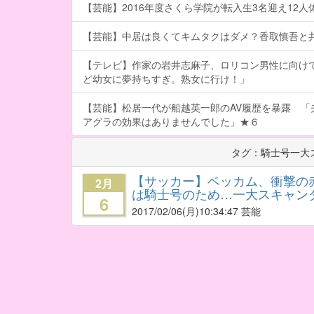
【芸能】2016年度さくら学院が転入生3名迎え12人体制
【芸能】中居は良くてキムタクはダメ？香取慎吾と
【テレビ】作家の岩井志麻子、ロリコン男性に向け
ど幼女に夢持ちすぎ。熟女に行け！」
【芸能】松居一代が船越英一郎のAV履歴を暴露 「
アグラの効果はありませんでした」★６
タグ：騎士号一大
【サッカー】ベッカム、衝撃の
2月
は騎士号のため…一大スキャン
6
2017/02/06
(月)10:34:47 芸能