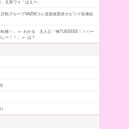
鹿」文系ワイ「はえー」
詐欺グループVAZ関コレ追放仮面赤カビツイ垢凍結
転移！」 ← わかる 主人公「俺TUEEEEE！！ハー
しー！！」 ← は？
)
)