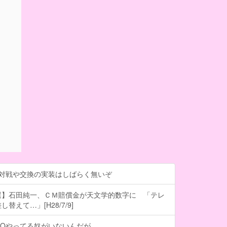
、対戦や交換の実装はしばらく無いぞ
選】石田純一、ＣＭ賠償金が天文学的数字に 「テレ
替えて…」[H28/7/9]
GOやってる奴がいないんだが