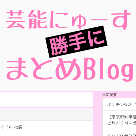
最新記事
ポケモンGO
【東京都知事
ビ局がＣＭを差し
イドル 福袋
もうポケモン