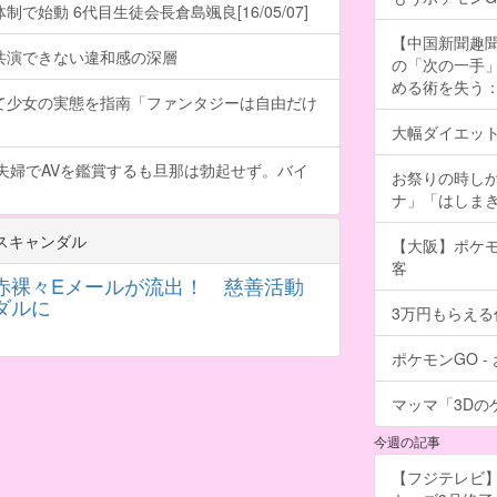
で始動 6代目生徒会長倉島颯良[16/05/07]
【中国新聞趣
共演できない違和感の深層
の「次の一手
める術を失う：福
て少女の実態を指南「ファンタジーは自由だけ
大幅ダイエッ
夫婦でAVを鑑賞するも旦那は勃起せず。バイ
お祭りの時し
ナ」「はしま
スキャンダル
【大阪】ポケ
客
赤裸々Eメールが流出！ 慈善活動
ダルに
3万円もらえ
ポケモンGO 
マッマ「3Dのゲ
今週の記事
【フジテレビ】