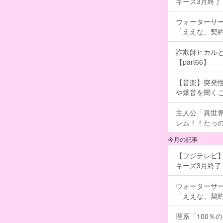
キーズ3月終了 ［
ウォーターサ
「ええな、契
詐欺師ヒカルと
【part66】
【音楽】突発
や爆音を聞く
主人公「異世界
レム！！たっの
今月の記事
【フジテレビ】
キーズ3月終了 ［
ウォーターサ
「ええな、契
理系「100％