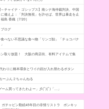
聞～チャイナ・ゴシップス】南シナ海仲裁判決、中国
」に備えよ：「判決無視」を許せば、世界は暴走を止
島 香織［7/20］
トブログ
か食べない不思議な食べ物「リンゴ飴」「チョコバナ
き」
モン取り放題！ 大阪の商店街、有料アイテムで集
る代わりに橋本環奈とワイの顔が入れ替わるボタン
- おーぷん２ちゃんねる
ーム買ってきたわよー」彡(ﾟ)(ﾟ)「…」
 ガチャピン勤続45年目の非情リストラ ポンキッ