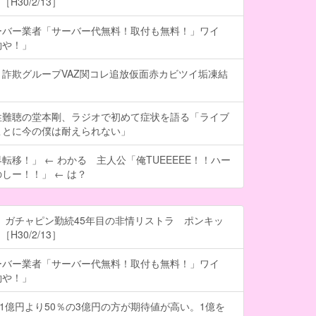
H30/2/13］
ーバー業者「サーバー代無料！取付も無料！」ワイ
約や！」
詐欺グループVAZ関コレ追放仮面赤カビツイ垢凍結
性難聴の堂本剛、ラジオで初めて症状を語る「ライブ
ことに今の僕は耐えられない」
転移！」 ← わかる 主人公「俺TUEEEEE！！ハー
しー！！」 ← は？
 ガチャピン勤続45年目の非情リストラ ポンキッ
H30/2/13］
ーバー業者「サーバー代無料！取付も無料！」ワイ
約や！」
の1億円より50％の3億円の方が期待値が高い。1億を