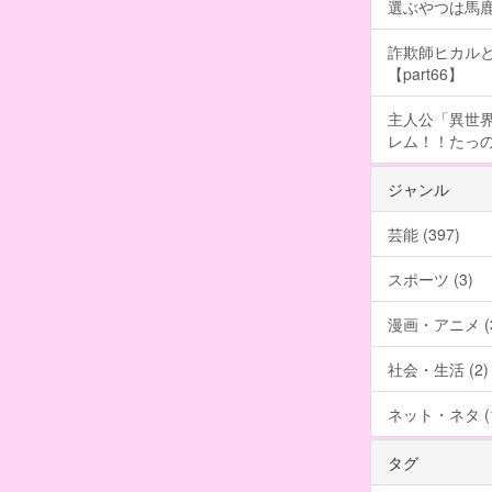
選ぶやつは馬
詐欺師ヒカルと
【part66】
主人公「異世界
レム！！たっの
ジャンル
芸能 (397)
スポーツ (3)
漫画・アニメ (3
社会・生活 (2)
ネット・ネタ (1
タグ