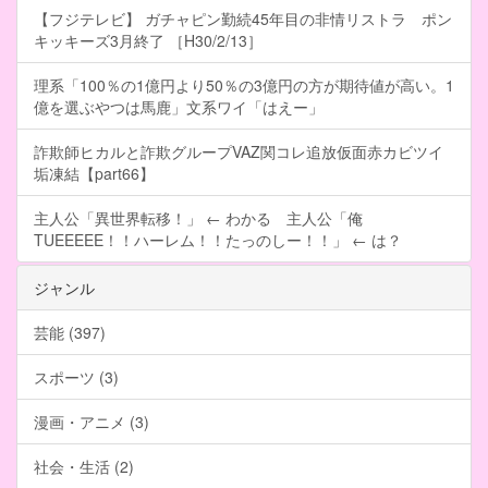
【フジテレビ】 ガチャピン勤続45年目の非情リストラ ポン
キッキーズ3月終了 ［H30/2/13］
理系「100％の1億円より50％の3億円の方が期待値が高い。1
億を選ぶやつは馬鹿」文系ワイ「はえー」
詐欺師ヒカルと詐欺グループVAZ関コレ追放仮面赤カビツイ
垢凍結【part66】
主人公「異世界転移！」 ← わかる 主人公「俺
TUEEEEE！！ハーレム！！たっのしー！！」 ← は？
ジャンル
芸能 (397)
スポーツ (3)
漫画・アニメ (3)
社会・生活 (2)