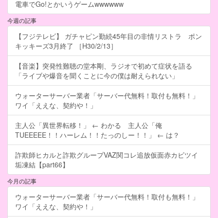
電車でGo!とかいうゲームwwwwww
今週の記事
【フジテレビ】 ガチャピン勤続45年目の非情リストラ ポン
キッキーズ3月終了 ［H30/2/13］
【音楽】突発性難聴の堂本剛、ラジオで初めて症状を語る
「ライブや爆音を聞くことに今の僕は耐えられない」
ウォーターサーバー業者「サーバー代無料！取付も無料！」
ワイ「ええな、契約や！」
主人公「異世界転移！」 ← わかる 主人公「俺
TUEEEEE！！ハーレム！！たっのしー！！」 ← は？
詐欺師ヒカルと詐欺グループVAZ関コレ追放仮面赤カビツイ
垢凍結【part66】
今月の記事
ウォーターサーバー業者「サーバー代無料！取付も無料！」
ワイ「ええな、契約や！」