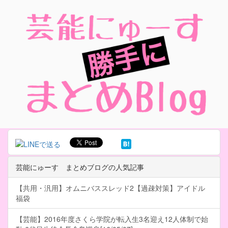
芸能にゅーす まとめブログの人気記事
【共用・汎用】オムニバススレッド2【過疎対策】アイドル
福袋
【芸能】2016年度さくら学院が転入生3名迎え12人体制で始