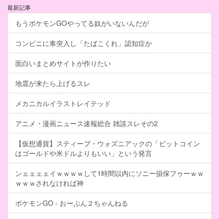
最新記事
もうポケモンGOやってる奴がいないんだが
コンビニに車突入し「たばこくれ」認知症か
面白いまとめサイトが作りたい
地震が来たら上げるスレ
メカニカルイラストレイテッド
アニメ・漫画ニュース速報総合 雑談スレその2
【仮想通貨】スティーブ・ウォズニアックの「ビットコイン
はゴールドや米ドルよりもいい」という発言
ンェェェェイｗｗｗｗして1時間以内にソニー損保フゥーｗｗ
ｗｗｗされなければ神
ポケモンGO - おーぷん２ちゃんねる