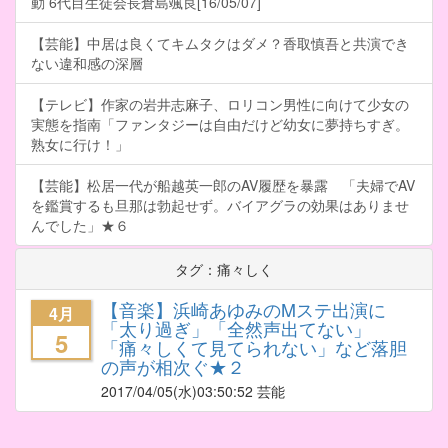
動 6代目生徒会長倉島颯良[16/05/07]
【芸能】中居は良くてキムタクはダメ？香取慎吾と共演でき
ない違和感の深層
【テレビ】作家の岩井志麻子、ロリコン男性に向けて少女の
実態を指南「ファンタジーは自由だけど幼女に夢持ちすぎ。
熟女に行け！」
【芸能】松居一代が船越英一郎のAV履歴を暴露 「夫婦でAV
を鑑賞するも旦那は勃起せず。バイアグラの効果はありませ
んでした」★６
タグ：痛々しく
【音楽】浜崎あゆみのMステ出演に
4月
「太り過ぎ」「全然声出てない」
5
「痛々しくて見てられない」など落胆
の声が相次ぐ★２
2017/04/05
(水)03:50:52 芸能