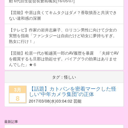
動 6代目生徒会長倉島颯良[16/05/07]
【芸能】中居は良くてキムタクはダメ？香取慎吾と共演でき
ない違和感の深層
【テレビ】作家の岩井志麻子、ロリコン男性に向けて少女の
実態を指南「ファンタジーは自由だけど幼女に夢持ちすぎ。
熟女に行け！」
【芸能】松居一代が船越英一郎のAV履歴を暴露 「夫婦でAV
を鑑賞するも旦那は勃起せず。バイアグラの効果はありませ
んでした」★６
タグ：怪しい
【話題】カトパンを密着マークした怪
3月
しい“中年カメラ集団”の正体
8
2017/03/08
(水)03:04:02 芸能
最新記事