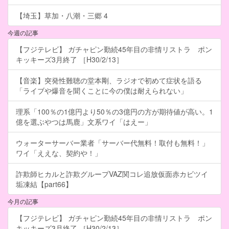
【埼玉】草加・八潮・三郷 4
今週の記事
【フジテレビ】 ガチャピン勤続45年目の非情リストラ ポン
キッキーズ3月終了 ［H30/2/13］
【音楽】突発性難聴の堂本剛、ラジオで初めて症状を語る
「ライブや爆音を聞くことに今の僕は耐えられない」
理系「100％の1億円より50％の3億円の方が期待値が高い。1
億を選ぶやつは馬鹿」文系ワイ「はえー」
ウォーターサーバー業者「サーバー代無料！取付も無料！」
ワイ「ええな、契約や！」
詐欺師ヒカルと詐欺グループVAZ関コレ追放仮面赤カビツイ
垢凍結【part66】
今月の記事
【フジテレビ】 ガチャピン勤続45年目の非情リストラ ポン
キッキーズ3月終了 ［H30/2/13］