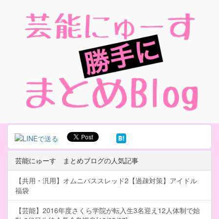
芸能にゅーす まとめブログの人気記事
【共用・汎用】オムニバススレッド2【過疎対策】アイドル
福袋
【芸能】2016年度さくら学院が転入生3名迎え12人体制で始