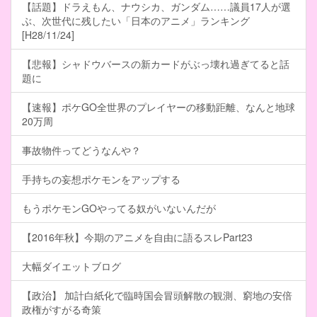
【話題】ドラえもん、ナウシカ、ガンダム……議員17人が選
ぶ、次世代に残したい「日本のアニメ」ランキング
[H28/11/24]
【悲報】シャドウバースの新カードがぶっ壊れ過ぎてると話
題に
【速報】ポケGO全世界のプレイヤーの移動距離、なんと地球
20万周
事故物件ってどうなんや？
手持ちの妄想ポケモンをアップする
もうポケモンGOやってる奴がいないんだが
【2016年秋】今期のアニメを自由に語るスレPart23
大幅ダイエットブログ
【政治】 加計白紙化で臨時国会冒頭解散の観測、窮地の安倍
政権がすがる奇策