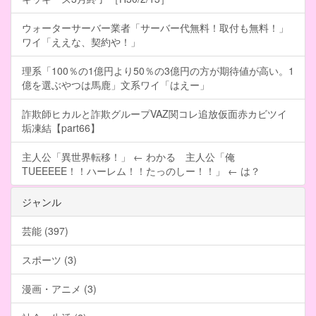
ウォーターサーバー業者「サーバー代無料！取付も無料！」
ワイ「ええな、契約や！」
理系「100％の1億円より50％の3億円の方が期待値が高い。1
億を選ぶやつは馬鹿」文系ワイ「はえー」
詐欺師ヒカルと詐欺グループVAZ関コレ追放仮面赤カビツイ
垢凍結【part66】
主人公「異世界転移！」 ← わかる 主人公「俺
TUEEEEE！！ハーレム！！たっのしー！！」 ← は？
ジャンル
芸能 (397)
スポーツ (3)
漫画・アニメ (3)