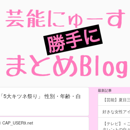
最新記事
ら「5大キツネ祭り」 性別・年齢・白
【芸能】夏目
好きな女性ア
11
CAP_USER9.net
【テレビ】＜こ
タレントの白