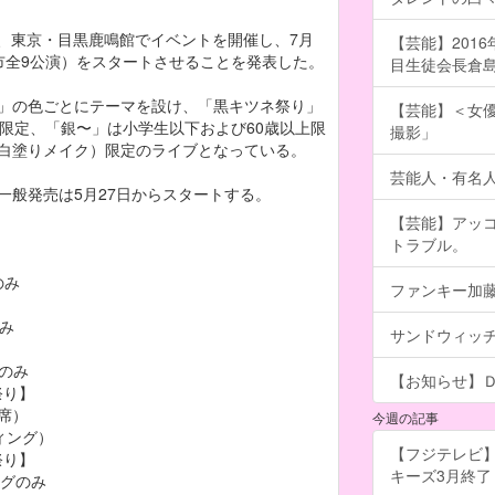
日、東京・目黒鹿鳴館でイベントを開催し、7月
【芸能】201
3都市全9公演）をスタートさせることを発表した。
目生徒会長倉島颯良
」の色ごとにテーマを設け、「黒キツネ祭り」
【芸能】＜女優
限定、「銀〜」は小学生以下および60歳以上限
撮影」
白塗りメイク）限定のライブとなっている。
芸能人・有名
般発売は5月27日からスタートする。
【芸能】アッ
トラブル。
】
のみ
ファンキー加
】
のみ
サンドウィッ
】
グのみ
【お知らせ】
祭り】
階席）
今週の記事
ィング）
【フジテレビ】
祭り】
キーズ3月終了 ［
ングのみ