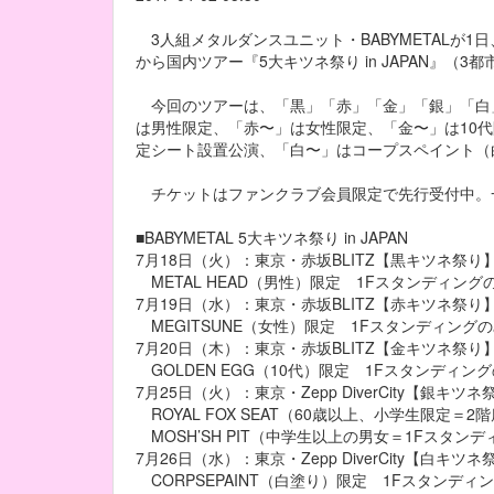
3人組メタルダンスユニット・BABYMETALが1
から国内ツアー『5大キツネ祭り in JAPAN』（
今回のツアーは、「黒」「赤」「金」「銀」「白
は男性限定、「赤〜」は女性限定、「金〜」は10代
定シート設置公演、「白〜」はコープスペイント（
チケットはファンクラブ会員限定で先行受付中。一
■BABYMETAL 5大キツネ祭り in JAPAN
7月18日（火）：東京・赤坂BLITZ【黒キツネ祭り
METAL HEAD（男性）限定 1Fスタンディング
7月19日（水）：東京・赤坂BLITZ【赤キツネ祭り
MEGITSUNE（女性）限定 1Fスタンディング
7月20日（木）：東京・赤坂BLITZ【金キツネ祭り
GOLDEN EGG（10代）限定 1Fスタンディン
7月25日（火）：東京・Zepp DiverCity【銀キツネ
ROYAL FOX SEAT（60歳以上、小学生限定＝2
MOSH’SH PIT（中学生以上の男女＝1Fスタンデ
7月26日（水）：東京・Zepp DiverCity【白キツネ
CORPSEPAINT（白塗り）限定 1Fスタンディ