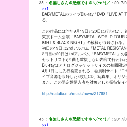
35
：
名無しさん＠恐縮です＠＼(^o^)／
：
2017/0
>>1
BABYMETALのライブBlu-ray / DVD「LIVE
る。
この作品には昨年9月19日と20日に行われた
東京ドーム公演「BABYMETAL WORLD TOUR 2016
IGHT & BLACK NIGHT」の模様が収録される。
初日の19日は2ndアルバム「METAL RESIST
2日目の20日は1stアルバム「BABYMETAL」
セットリストが1曲も重複しない内容で行われ
Blu-rayはアナログジャケットサイズの初回
4月1日にに先行発売される、会員制サイト「THE 
イブ音源を収録した4枚組CD、写真集、オリジ
また、この限定盤購入者を対象とした招待制イ
http://natalie.mu/music/news/217881
45
：
名無しさん＠恐縮です＠＼(^o^)／
：
2017/0
>>1