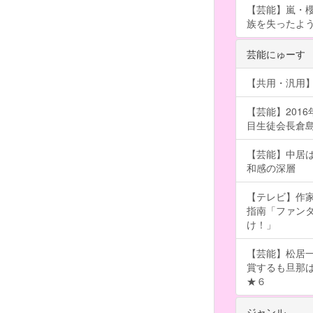
【芸能】嵐・
族を失ったよ
芸能にゅーす
【共用・汎用】
【芸能】201
目生徒会長倉島颯良
【芸能】中居
和感の深層
【テレビ】作
指南「ファン
け！」
【芸能】松居一
賞するも旦那
★６
ジャンル