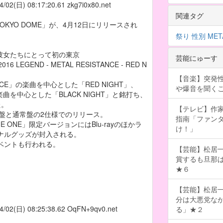
4/02(日) 08:17:20.61
zkg7i0x80.net
関連タグ
 AT TOKYO DOME」が、4月12日にリリースされ
祭り
性別
MET
、彼女たちにとって初の東京
芸能にゅーす
 LEGEND - METAL RESISTANCE - RED N
【音楽】突発
ANCE」の楽曲を中心とした「RED NIGHT」、
や爆音を聞く
の楽曲を中心とした「BLACK NIGHT」と銘打ち、
た。
【テレビ】作
限定盤と通常盤の2仕様でのリリース。
指南「ファン
ONE」限定バージョンにはBlu-rayのほかラ
け！」
ナルグッズが封入される。
ベントも行われる。
【芸能】松居一
賞するも旦那
★６
【芸能】松居
分は大悪党な
4/02(日) 08:25:38.62
OqFN+9qv0.net
る」★２