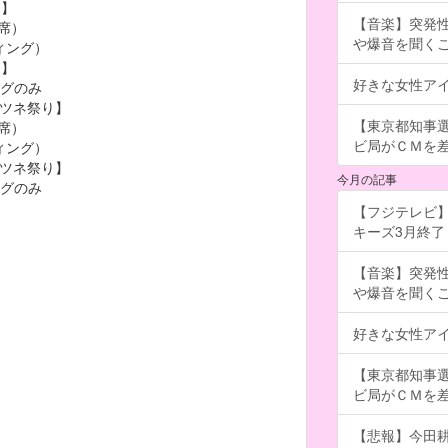
り】
【音楽】突発
階席）
や爆音を聞く
ィング）
り】
好きな女性ア
ングのみ
銀キツネ祭り】
【東京都知事
階席）
ビ局がＣＭを差し
ィング）
白キツネ祭り】
今月の記事
ングのみ
【フジテレビ】
キーズ3月終了 ［
【音楽】突発
や爆音を聞く
好きな女性ア
【東京都知事
ビ局がＣＭを差し
【悲報】今田