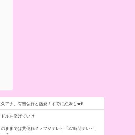
三久アナ、有吉弘行と熱愛！すでに妊娠も★5
イドルを挙げていけ
のままでは共倒れ？＞フジテレビ「27時間テレビ」
々しさ