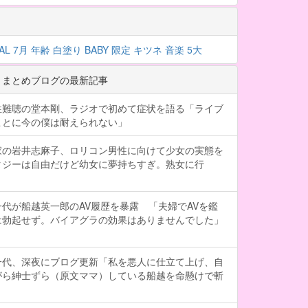
AL
7月
年齢
白塗り
BABY
限定
キツネ
音楽
5大
 まとめブログの最新記事
性難聴の堂本剛、ラジオで初めて症状を語る「ライブ
ことに今の僕は耐えられない」
家の岩井志麻子、ロリコン男性に向けて少女の実態を
タジーは自由だけど幼女に夢持ちすぎ。熟女に行
代が船越英一郎のAV履歴を暴露 「夫婦でAVを鑑
は勃起せず。バイアグラの効果はありませんでした」
一代、深夜にブログ更新「私を悪人に仕立て上げ、自
がら紳士ずら（原文ママ）している船越を命懸けで斬