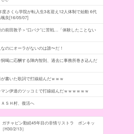
6年度さくら学院が転入生3名迎え12人体制で始動 6代
[16/05/07]
の前田敦子＞“口パク”に苦戦…「体験したことない
人なのにオーラがないのは誰〜だ！
コ恫喝に応酬する陣内智則、過去に事務所巻き込んだ
藤が書いた歌詞で打線組んだｗｗｗ
チマン伊達のツッコミで打線組んだｗｗｗｗｗｗ
ＤＡＳＨ村、復活へ
 ガチャピン勤続45年目の非情リストラ ポンキッ
H30/2/13］