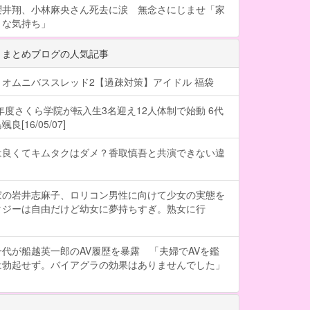
櫻井翔、小林麻央さん死去に涙 無念さにじませ「家
うな気持ち」
 まとめブログの人気記事
オムニバススレッド2【過疎対策】アイドル 福袋
6年度さくら学院が転入生3名迎え12人体制で始動 6代
[16/05/07]
は良くてキムタクはダメ？香取慎吾と共演できない違
家の岩井志麻子、ロリコン男性に向けて少女の実態を
タジーは自由だけど幼女に夢持ちすぎ。熟女に行
代が船越英一郎のAV履歴を暴露 「夫婦でAVを鑑
は勃起せず。バイアグラの効果はありませんでした」