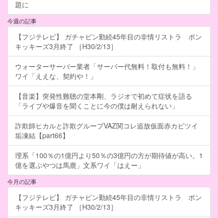
題に
今週の記事
【フジテレビ】 ガチャピン勤続45年目の非情リストラ ポン
キッキーズ3月終了 ［H30/2/13］
ウォーターサーバー業者「サーバー代無料！取付も無料！」
ワイ「ええな、契約や！」
【音楽】突発性難聴の堂本剛、ラジオで初めて症状を語る
「ライブや爆音を聞くことに今の僕は耐えられない」
詐欺師ヒカルと詐欺グループVAZ関コレ追放仮面赤カビツイ
垢凍結【part66】
理系「100％の1億円より50％の3億円の方が期待値が高い。1
億を選ぶやつは馬鹿」文系ワイ「はえー」
今月の記事
【フジテレビ】 ガチャピン勤続45年目の非情リストラ ポン
キッキーズ3月終了 ［H30/2/13］