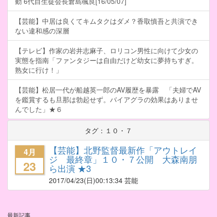
動 6代目生徒会長倉島颯良[16/05/07]
【芸能】中居は良くてキムタクはダメ？香取慎吾と共演でき
ない違和感の深層
【テレビ】作家の岩井志麻子、ロリコン男性に向けて少女の
実態を指南「ファンタジーは自由だけど幼女に夢持ちすぎ。
熟女に行け！」
【芸能】松居一代が船越英一郎のAV履歴を暴露 「夫婦でAV
を鑑賞するも旦那は勃起せず。バイアグラの効果はありませ
んでした」★６
タグ：１０・７
【芸能】北野監督最新作「アウトレイ
4月
ジ 最終章」１０・７公開 大森南朋
23
ら出演 ★3
2017/04/23
(日)00:13:34 芸能
最新記事