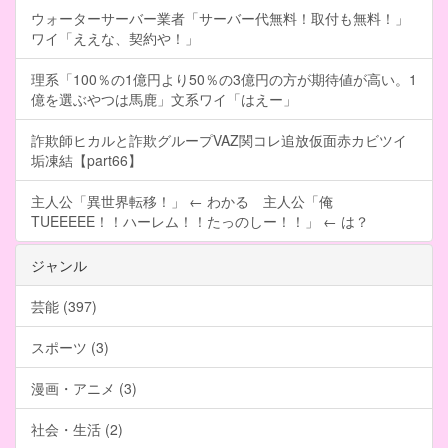
ウォーターサーバー業者「サーバー代無料！取付も無料！」
ワイ「ええな、契約や！」
理系「100％の1億円より50％の3億円の方が期待値が高い。1
億を選ぶやつは馬鹿」文系ワイ「はえー」
詐欺師ヒカルと詐欺グループVAZ関コレ追放仮面赤カビツイ
垢凍結【part66】
主人公「異世界転移！」 ← わかる 主人公「俺
TUEEEEE！！ハーレム！！たっのしー！！」 ← は？
ジャンル
芸能 (397)
スポーツ (3)
漫画・アニメ (3)
社会・生活 (2)