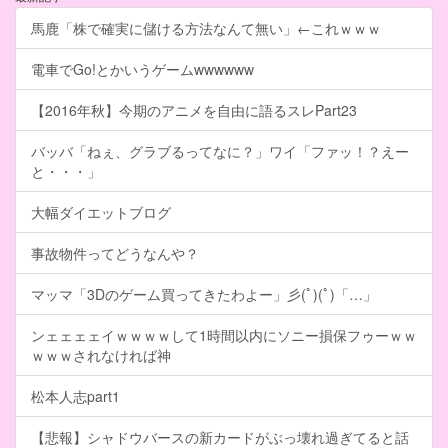
馬鹿「株で確実に儲ける方法なんて無い」←これｗｗｗ
電車でGo!とかいうゲームwwwwww
【2016年秋】今期のアニメを自由に語るスレPart23
バッバ「ねぇ、グラブるってなに？」ワイ「ファッ！？えー
と・・・」
大幅ダイエットブログ
事故物件ってどうなんや？
マッマ「3Dのゲーム買ってきたわよー」彡(ﾟ)(ﾟ)「…」
ンェェェェイｗｗｗｗして1時間以内にソニー損保フゥーｗｗ
ｗｗｗされなければ神
松本人志part1
【悲報】シャドウバースの新カードがぶっ壊れ過ぎてると話