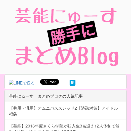
芸能にゅーす まとめブログの人気記事
【共用・汎用】オムニバススレッド2【過疎対策】アイドル
福袋
【芸能】2016年度さくら学院が転入生3名迎え12人体制で始