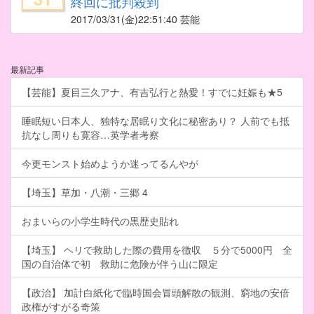
終回に批判殺到
2017/03/31
(金)22:51:40 芸能
最新記事
【芸能】夏目三久アナ、有吉弘行と熱愛！すでに妊娠も★5
睡眠短い日本人、独特な居眠り文化に秘密あり？ 人前でも抵
抗なし周りも寛容…英学者考察
今更モンスト始めようか迷ってるんやが
【埼玉】草加・八潮・三郷 4
おまいらの小学生時代の黒歴史貼れ
【埼玉】 ヘリで救助した際の費用を徴収 ５分で5000円 全
国の自治体で初 救助に危険が伴う山に限定
【政治】 加計白紙化で臨時国会冒頭解散の観測、窮地の安倍
政権がすがる奇策