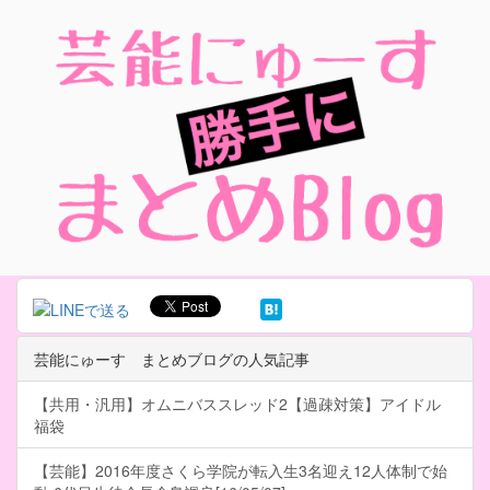
芸能にゅーす まとめブログの人気記事
【共用・汎用】オムニバススレッド2【過疎対策】アイドル
福袋
【芸能】2016年度さくら学院が転入生3名迎え12人体制で始