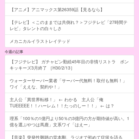
【アニメ】アニマックス第26359話【見るなら】
【テレビ】＜このままでは共倒れ？＞フジテレビ「27時間テ
レビ」タレントの白々しさ
メカニカルイラストレイテッド
今週の記事
【フジテレビ】 ガチャピン勤続45年目の非情リストラ ポン
キッキーズ3月終了 ［H30/2/13］
ウォーターサーバー業者「サーバー代無料！取付も無料！」
ワイ「ええな、契約や！」
主人公「異世界転移！」 ← わかる 主人公「俺
TUEEEEE！！ハーレム！！たっのしー！！」 ← は？
理系「100％の1億円より50％の3億円の方が期待値が高い。1
億を選ぶやつは馬鹿」文系ワイ「はえー」
【音楽】突発性難聴の堂本剛、ラジオで初めて症状を語る