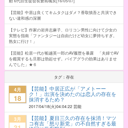
動 6代目生徒会長倉島颯良[16/05/07]
【芸能】中居は良くてキムタクはダメ？香取慎吾と共演でき
ない違和感の深層
【テレビ】作家の岩井志麻子、ロリコン男性に向けて少女の
実態を指南「ファンタジーは自由だけど幼女に夢持ちすぎ。
熟女に行け！」
【芸能】松居一代が船越英一郎のAV履歴を暴露 「夫婦でAV
を鑑賞するも旦那は勃起せず。バイアグラの効果はありませ
んでした」★６
タグ：存在
【芸能】中居正広が「アメトーー
4月
ク！」出演を決めたのは恋人の存在を
18
抹消するため？
2017/04/18
(火)04:04:22 芸能
【芸能】夏目三久の存在を抹消！マツ
3月
コ有吉「怒り新党」の不自然すぎる最
31