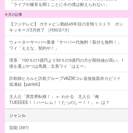
「ライブや爆音を聞くことに今の僕は耐えられない」
今月の記事
【フジテレビ】 ガチャピン勤続45年目の非情リストラ ポン
キッキーズ3月終了 ［H30/2/13］
ウォーターサーバー業者「サーバー代無料！取付も無料！」
ワイ「ええな、契約や！」
理系「100％の1億円より50％の3億円の方が期待値が高い。1
億を選ぶやつは馬鹿」文系ワイ「はえー」
詐欺師ヒカルと詐欺グループVAZ関コレ追放仮面赤カビツイ
垢凍結【part66】
主人公「異世界転移！」 ← わかる 主人公「俺
TUEEEEE！！ハーレム！！たっのしー！！」 ← は？
ジャンル
芸能 (397)