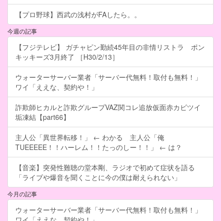
【プロ野球】西武の浅村がFAしたら。。
今週の記事
【フジテレビ】 ガチャピン勤続45年目の非情リストラ ポン
キッキーズ3月終了 ［H30/2/13］
ウォーターサーバー業者「サーバー代無料！取付も無料！」
ワイ「ええな、契約や！」
詐欺師ヒカルと詐欺グループVAZ関コレ追放仮面赤カビツイ
垢凍結【part66】
主人公「異世界転移！」 ← わかる 主人公「俺
TUEEEEE！！ハーレム！！たっのしー！！」 ← は？
【音楽】突発性難聴の堂本剛、ラジオで初めて症状を語る
「ライブや爆音を聞くことに今の僕は耐えられない」
今月の記事
ウォーターサーバー業者「サーバー代無料！取付も無料！」
ワイ「ええな、契約や！」