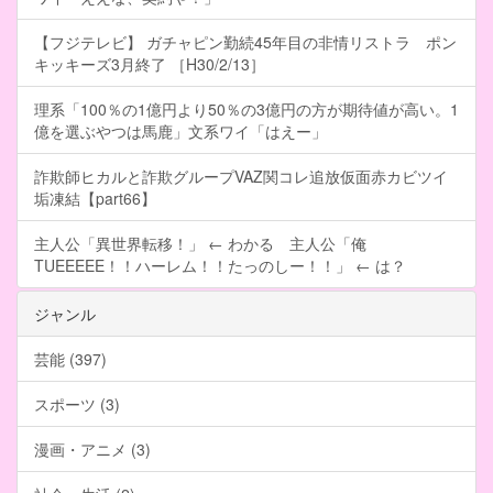
【フジテレビ】 ガチャピン勤続45年目の非情リストラ ポン
キッキーズ3月終了 ［H30/2/13］
理系「100％の1億円より50％の3億円の方が期待値が高い。1
億を選ぶやつは馬鹿」文系ワイ「はえー」
詐欺師ヒカルと詐欺グループVAZ関コレ追放仮面赤カビツイ
垢凍結【part66】
主人公「異世界転移！」 ← わかる 主人公「俺
TUEEEEE！！ハーレム！！たっのしー！！」 ← は？
ジャンル
芸能 (397)
スポーツ (3)
漫画・アニメ (3)