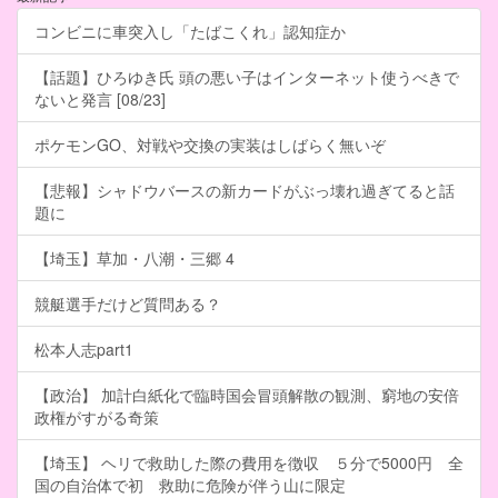
コンビニに車突入し「たばこくれ」認知症か
【話題】ひろゆき氏 頭の悪い子はインターネット使うべきで
ないと発言 [08/23]
ポケモンGO、対戦や交換の実装はしばらく無いぞ
【悲報】シャドウバースの新カードがぶっ壊れ過ぎてると話
題に
【埼玉】草加・八潮・三郷 4
競艇選手だけど質問ある？
松本人志part1
【政治】 加計白紙化で臨時国会冒頭解散の観測、窮地の安倍
政権がすがる奇策
【埼玉】 ヘリで救助した際の費用を徴収 ５分で5000円 全
国の自治体で初 救助に危険が伴う山に限定