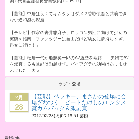
動 6代目生徒会長倉島颯良[16/05/07]
【芸能】中居は良くてキムタクはダメ？香取慎吾と共演でき
ない違和感の深層
【テレビ】作家の岩井志麻子、ロリコン男性に向けて少女の
実態を指南「ファンタジーは自由だけど幼女に夢持ちすぎ。
熟女に行け！」
【芸能】松居一代が船越英一郎のAV履歴を暴露 「夫婦でAV
を鑑賞するも旦那は勃起せず。バイアグラの効果はありませ
んでした」★６
タグ：登場
【芸能】ベッキー、まさかの登場に会
2月
場ざわつく ビートたけしのエンタメ
28
賞カムバック＆激励賞
2017/02/28
(火)03:16:51 芸能
最新記事