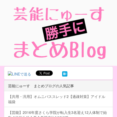
芸能にゅーす まとめブログの人気記事
【共用・汎用】オムニバススレッド2【過疎対策】アイドル
福袋
【芸能】2016年度さくら学院が転入生3名迎え12人体制で始