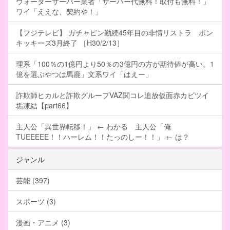
ウォーターサーバー業者「サーバー代無料！取付も無料！」
ワイ「ええな、契約や！」
【フジテレビ】 ガチャピン勤続45年目の非情リストラ ポン
キッキーズ3月終了 ［H30/2/13］
理系「100％の1億円より50％の3億円の方が期待値が高い。1
億を選ぶやつは馬鹿」文系ワイ「はえー」
詐欺師ヒカルと詐欺グループVAZ関コレ追放仮面赤カビツイ
垢凍結【part66】
主人公「異世界転移！」 ← わかる 主人公「俺
TUEEEEE！！ハーレム！！たっのしー！！」 ← は？
ジャンル
芸能 (397)
スポーツ (3)
漫画・アニメ (3)