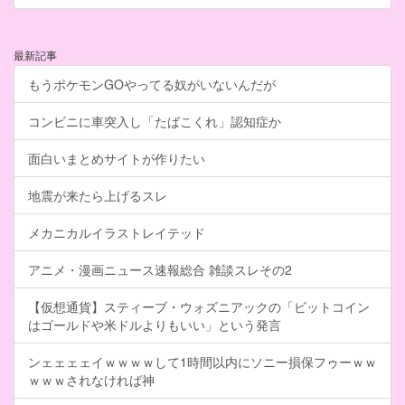
最新記事
もうポケモンGOやってる奴がいないんだが
コンビニに車突入し「たばこくれ」認知症か
面白いまとめサイトが作りたい
地震が来たら上げるスレ
メカニカルイラストレイテッド
アニメ・漫画ニュース速報総合 雑談スレその2
【仮想通貨】スティーブ・ウォズニアックの「ビットコイン
はゴールドや米ドルよりもいい」という発言
ンェェェェイｗｗｗｗして1時間以内にソニー損保フゥーｗｗ
ｗｗｗされなければ神