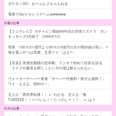
ポケモンGO - おーぷん２ちゃんねる
電車でGo!とかいうゲームwwwwww
今週の記事
【フジテレビ】 ガチャピン勤続45年目の非情リストラ ポン
キッキーズ3月終了 ［H30/2/13］
理系「100％の1億円より50％の3億円の方が期待値が高い。1
億を選ぶやつは馬鹿」文系ワイ「はえー」
【音楽】突発性難聴の堂本剛、ラジオで初めて症状を語る
「ライブや爆音を聞くことに今の僕は耐えられない」
ウォーターサーバー業者「サーバー代無料！取付も無料！」
ワイ「ええな、契約や！」
主人公「異世界転移！」 ← わかる 主人公「俺
TUEEEEE！！ハーレム！！たっのしー！！」 ← は？
今月の記事