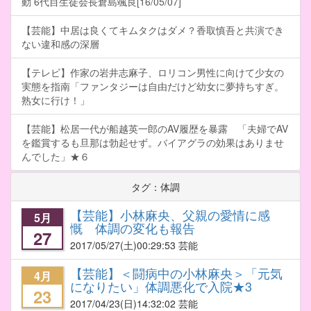
動 6代目生徒会長倉島颯良[16/05/07]
【芸能】中居は良くてキムタクはダメ？香取慎吾と共演でき
ない違和感の深層
【テレビ】作家の岩井志麻子、ロリコン男性に向けて少女の
実態を指南「ファンタジーは自由だけど幼女に夢持ちすぎ。
熟女に行け！」
【芸能】松居一代が船越英一郎のAV履歴を暴露 「夫婦でAV
を鑑賞するも旦那は勃起せず。バイアグラの効果はありませ
んでした」★６
タグ：体調
【芸能】小林麻央、父親の愛情に感
5月
慨 体調の変化も報告
27
2017/05/27
(土)00:29:53 芸能
【芸能】＜闘病中の小林麻央＞「元気
4月
になりたい」体調悪化で入院★3
23
2017/04/23
(日)14:32:02 芸能