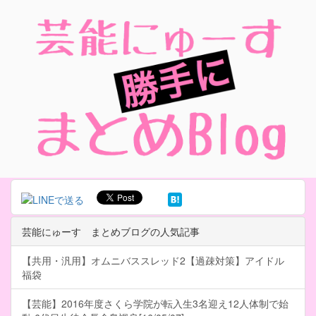
芸能にゅーす まとめブログの人気記事
【共用・汎用】オムニバススレッド2【過疎対策】アイドル
福袋
【芸能】2016年度さくら学院が転入生3名迎え12人体制で始