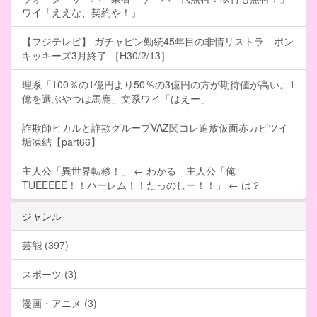
ワイ「ええな、契約や！」
【フジテレビ】 ガチャピン勤続45年目の非情リストラ ポン
キッキーズ3月終了 ［H30/2/13］
理系「100％の1億円より50％の3億円の方が期待値が高い。1
億を選ぶやつは馬鹿」文系ワイ「はえー」
詐欺師ヒカルと詐欺グループVAZ関コレ追放仮面赤カビツイ
垢凍結【part66】
主人公「異世界転移！」 ← わかる 主人公「俺
TUEEEEE！！ハーレム！！たっのしー！！」 ← は？
ジャンル
芸能 (397)
スポーツ (3)
漫画・アニメ (3)