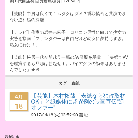
動 6代目生徒会長倉島颯良[16/05/07]
【芸能】中居は良くてキムタクはダメ？香取慎吾と共演でき
ない違和感の深層
【テレビ】作家の岩井志麻子、ロリコン男性に向けて少女の
実態を指南「ファンタジーは自由だけど幼女に夢持ちすぎ。
熟女に行け！」
【芸能】松居一代が船越英一郎のAV履歴を暴露 「夫婦でAV
を鑑賞するも旦那は勃起せず。バイアグラの効果はありませ
んでした」★６
タグ：表紙
【芸能】木村拓哉「表紙なら独占取材
4月
OK」と紙媒体に超異例の映画宣伝“逆
18
オファー”
2017/04/18
(火)03:52:20 芸能
最新記事