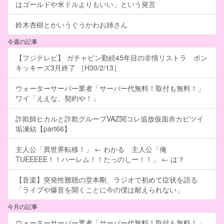
はゴールドや米ドルよりもいい」という発言
鈴木杏樹とかいうぐうかわお姉さん
今週の記事
【フジテレビ】 ガチャピン勤続45年目の非情リストラ ポン
キッキーズ3月終了 ［H30/2/13］
ウォーターサーバー業者「サーバー代無料！取付も無料！」
ワイ「ええな、契約や！」
詐欺師ヒカルと詐欺グループVAZ関コレ追放仮面赤カビツイ
垢凍結【part66】
主人公「異世界転移！」 ← わかる 主人公「俺
TUEEEEE！！ハーレム！！たっのしー！！」 ← は？
【音楽】突発性難聴の堂本剛、ラジオで初めて症状を語る
「ライブや爆音を聞くことに今の僕は耐えられない」
今月の記事
ウォーターサーバー業者「サーバー代無料！取付も無料！」