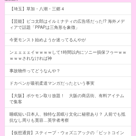
【埼玉】草加・八潮・三郷 4
【芸能】ピコ太郎はイルミナティの広告塔だった!? 海外メデ
ィアで話題「PPAPは三角形を象徴」
今更モンスト始めようか迷ってるんやが
ンェェェェイｗｗｗｗして1時間以内にソニー損保フゥーｗｗ
ｗｗｗされなければ神
事故物件ってどうなんや？
ドカベンが最初柔道マンガだったという事実
【大阪】ポケモン取り放題！ 大阪の商店街、有料アイテム
で集客
睡眠短い日本人、独特な居眠り文化に秘密あり？ 人前でも抵
抗なし周りも寛容…英学者考察
【仮想通貨】スティーブ・ウォズニアックの「ビットコイン