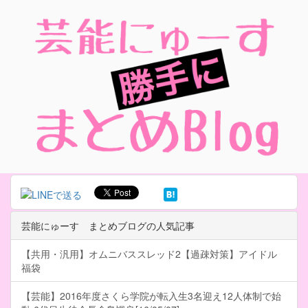
芸能にゅーす まとめブログの人気記事
【共用・汎用】オムニバススレッド2【過疎対策】アイドル
福袋
【芸能】2016年度さくら学院が転入生3名迎え12人体制で始