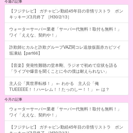
今週の記事
【フジテレビ】 ガチャピン勤続45年目の非情リストラ ポン
キッキーズ3月終了 ［H30/2/13］
ウォーターサーバー業者「サーバー代無料！取付も無料！」
ワイ「ええな、契約や！」
詐欺師ヒカルと詐欺グループVAZ関コレ追放仮面赤カビツイ
垢凍結【part66】
【音楽】突発性難聴の堂本剛、ラジオで初めて症状を語る
「ライブや爆音を聞くことに今の僕は耐えられない」
主人公「異世界転移！」 ← わかる 主人公「俺
TUEEEEE！！ハーレム！！たっのしー！！」 ← は？
今月の記事
ウォーターサーバー業者「サーバー代無料！取付も無料！」
ワイ「ええな、契約や！」
【フジテレビ】 ガチャピン勤続45年目の非情リストラ ポン
キッキーズ3月終了 ［H30/2/13］