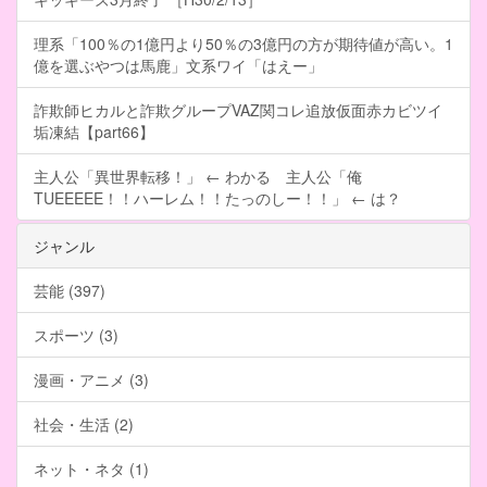
理系「100％の1億円より50％の3億円の方が期待値が高い。1
億を選ぶやつは馬鹿」文系ワイ「はえー」
詐欺師ヒカルと詐欺グループVAZ関コレ追放仮面赤カビツイ
垢凍結【part66】
主人公「異世界転移！」 ← わかる 主人公「俺
TUEEEEE！！ハーレム！！たっのしー！！」 ← は？
ジャンル
芸能 (397)
スポーツ (3)
漫画・アニメ (3)
社会・生活 (2)
ネット・ネタ (1)