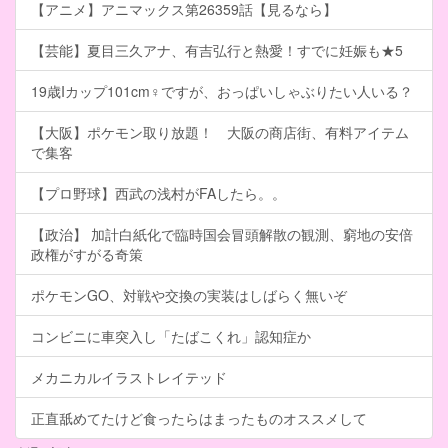
【アニメ】アニマックス第26359話【見るなら】
【芸能】夏目三久アナ、有吉弘行と熱愛！すでに妊娠も★5
19歳Iカップ101cm♀ですが、おっぱいしゃぶりたい人いる？
【大阪】ポケモン取り放題！ 大阪の商店街、有料アイテム
で集客
【プロ野球】西武の浅村がFAしたら。。
【政治】 加計白紙化で臨時国会冒頭解散の観測、窮地の安倍
政権がすがる奇策
ポケモンGO、対戦や交換の実装はしばらく無いぞ
コンビニに車突入し「たばこくれ」認知症か
メカニカルイラストレイテッド
正直舐めてたけど食ったらはまったものオススメして