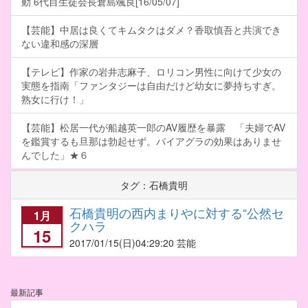
動 6代目生徒会長倉島颯良[16/05/07]
【芸能】中居は良くてキムタクはダメ？香取慎吾と共演でき
ない違和感の深層
【テレビ】作家の岩井志麻子、ロリコン男性に向けて少女の
実態を指南「ファンタジーは自由だけど幼女に夢持ちすぎ。
熟女に行け！」
【芸能】松居一代が船越英一郎のAV履歴を暴露 「夫婦でAV
を鑑賞するも旦那は勃起せず。バイアグラの効果はありませ
んでした」★６
タグ：石橋貴明
石橋貴明の西内まりやに対する“公然セ
1月
クハラ
15
2017/01/15
(日)04:29:20 芸能
最新記事