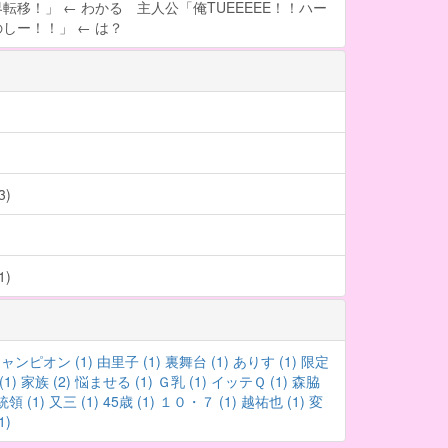
転移！」 ← わかる 主人公「俺TUEEEEE！！ハー
しー！！」 ← は？
)
)
ャンピオン (1)
由里子 (1)
裏舞台 (1)
ありす (1)
限定
(1)
家族 (2)
悩ませる (1)
Ｇ乳 (1)
イッテＱ (1)
森脇
領 (1)
又三 (1)
45歳 (1)
１０・７ (1)
越祐也 (1)
変
)