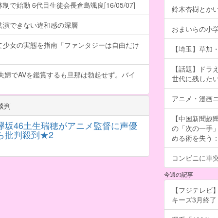
で始動 6代目生徒会長倉島颯良[16/05/07]
鈴木杏樹とか
共演できない違和感の深層
おまいらの小
て少女の実態を指南「ファンタジーは自由だけ
【埼玉】草加・
【話題】ドラえ
夫婦でAVを鑑賞するも旦那は勃起せず。バイ
世代に残したい「
アニメ・漫画ニ
談判
【中国新聞趣
欅坂46土生瑞穂がアニメ監督に声優
の「次の一手
ら批判殺到★2
める術を失う：福
コンビニに車
今週の記事
【フジテレビ】
キーズ3月終了 ［