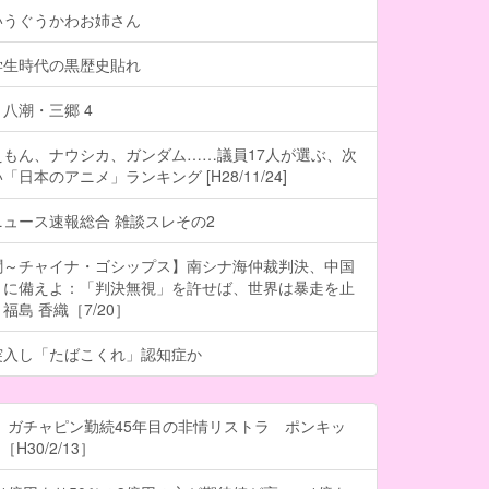
いうぐうかわお姉さん
学生時代の黒歴史貼れ
八潮・三郷 4
もん、ナウシカ、ガンダム……議員17人が選ぶ、次
日本のアニメ」ランキング [H28/11/24]
ュース速報総合 雑談スレその2
聞～チャイナ・ゴシップス】南シナ海仲裁判決、中国
」に備えよ：「判決無視」を許せば、世界は暴走を止
島 香織［7/20］
突入し「たばこくれ」認知症か
 ガチャピン勤続45年目の非情リストラ ポンキッ
H30/2/13］