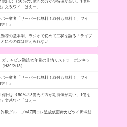
の1億円より50％の3億円の方が期待値が高い。1億を
鹿」文系ワイ「はえー」
ーバー業者「サーバー代無料！取付も無料！」ワイ
約や！」
性難聴の堂本剛、ラジオで初めて症状を語る「ライブ
ことに今の僕は耐えられない」
 ガチャピン勤続45年目の非情リストラ ポンキッ
H30/2/13］
ーバー業者「サーバー代無料！取付も無料！」ワイ
約や！」
の1億円より50％の3億円の方が期待値が高い。1億を
鹿」文系ワイ「はえー」
詐欺グループVAZ関コレ追放仮面赤カビツイ垢凍結