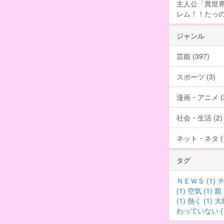
主人公「異世界
レム！！たっの
ジャンル
芸能 (397)
スポーツ (3)
漫画・アニメ (3
社会・生活 (2)
ネット・ネタ (1
タグ
ＮＥＷＳ (1)
チ
(1)
空気 (1)
親 
(1)
熱く (1)
大統
わっていない (1