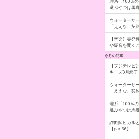
理系「100％
選ぶやつは馬
ウォーターサ
「ええな、契
【音楽】突発
や爆音を聞く
今月の記事
【フジテレビ】
キーズ3月終了 ［
ウォーターサ
「ええな、契
理系「100％
選ぶやつは馬
詐欺師ヒカルと
【part66】