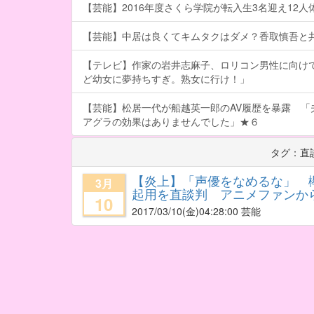
【芸能】2016年度さくら学院が転入生3名迎え12人体制
【芸能】中居は良くてキムタクはダメ？香取慎吾と
【テレビ】作家の岩井志麻子、ロリコン男性に向け
ど幼女に夢持ちすぎ。熟女に行け！」
【芸能】松居一代が船越英一郎のAV履歴を暴露 「
アグラの効果はありませんでした」★６
タグ：直
【炎上】「声優をなめるな」 
3月
起用を直談判 アニメファンか
10
2017/03/10
(金)04:28:00 芸能