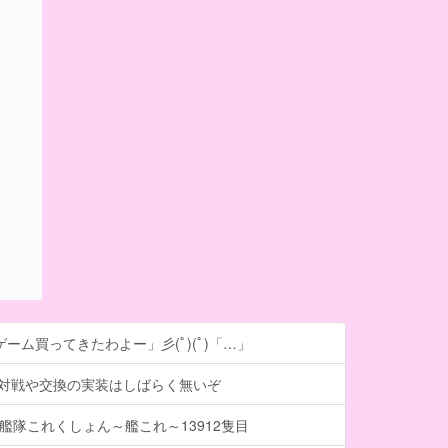
ーム買ってきたわよー」彡(ﾟ)(ﾟ)「…」
、対戦や交換の実装はしばらく無いぞ
】艦隊これくしょん～艦これ～13912隻目