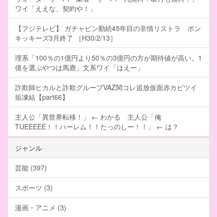
ワイ「ええな、契約や！」
【フジテレビ】 ガチャピン勤続45年目の非情リストラ ポン
キッキーズ3月終了 ［H30/2/13］
理系「100％の1億円より50％の3億円の方が期待値が高い。1
億を選ぶやつは馬鹿」文系ワイ「はえー」
詐欺師ヒカルと詐欺グループVAZ関コレ追放仮面赤カビツイ
垢凍結【part66】
主人公「異世界転移！」 ← わかる 主人公「俺
TUEEEEE！！ハーレム！！たっのしー！！」 ← は？
ジャンル
芸能 (397)
スポーツ (3)
漫画・アニメ (3)