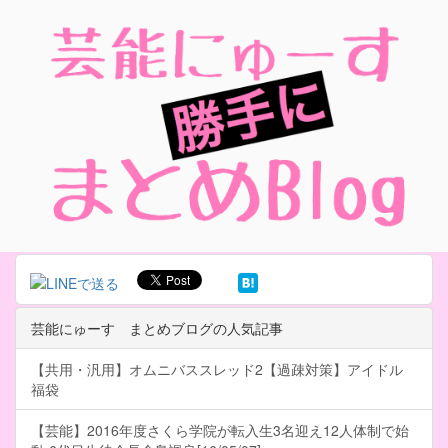
芸能にゅーす まとめブログの人気記事
【共用・汎用】オムニバススレッド2【過疎対策】アイドル
福袋
【芸能】2016年度さくら学院が転入生3名迎え12人体制で始