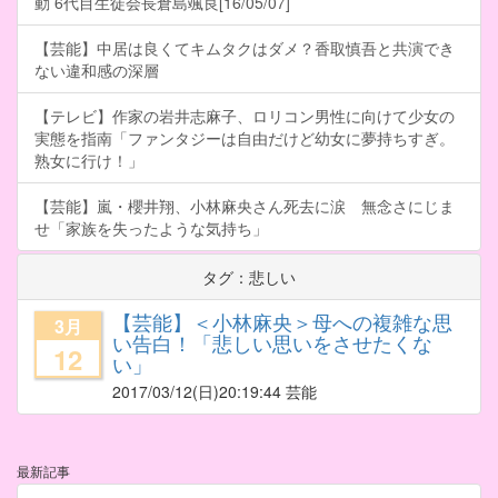
動 6代目生徒会長倉島颯良[16/05/07]
【芸能】中居は良くてキムタクはダメ？香取慎吾と共演でき
ない違和感の深層
【テレビ】作家の岩井志麻子、ロリコン男性に向けて少女の
実態を指南「ファンタジーは自由だけど幼女に夢持ちすぎ。
熟女に行け！」
【芸能】嵐・櫻井翔、小林麻央さん死去に涙 無念さにじま
せ「家族を失ったような気持ち」
タグ：悲しい
【芸能】＜小林麻央＞母への複雑な思
3月
い告白！「悲しい思いをさせたくな
12
い」
2017/03/12
(日)20:19:44 芸能
最新記事