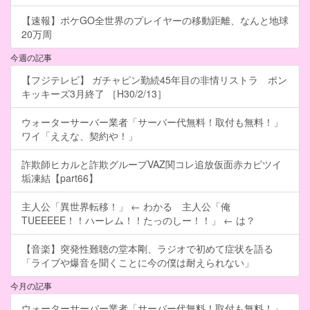
【速報】ポケGO全世界のプレイヤーの移動距離、なんと地球
20万周
今週の記事
【フジテレビ】 ガチャピン勤続45年目の非情リストラ ポン
キッキーズ3月終了 ［H30/2/13］
ウォーターサーバー業者「サーバー代無料！取付も無料！」
ワイ「ええな、契約や！」
詐欺師ヒカルと詐欺グループVAZ関コレ追放仮面赤カビツイ
垢凍結【part66】
主人公「異世界転移！」 ← わかる 主人公「俺
TUEEEEE！！ハーレム！！たっのしー！！」 ← は？
【音楽】突発性難聴の堂本剛、ラジオで初めて症状を語る
「ライブや爆音を聞くことに今の僕は耐えられない」
今月の記事
ウォーターサーバー業者「サーバー代無料！取付も無料！」