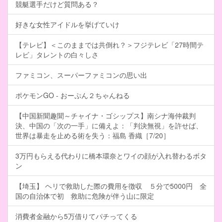
競艇選手だけど質問ある？
好きな女性アイドルを挙げていけ
【テレビ】＜このままでは共倒れ？＞フジテレビ「27時間テ
レビ」タレントの白々しさ
ファミコン、スーパーファミコンの思い出
ポケモンGO - おーぷん２ちゃんねる
【中国新聞趣聞～チャイナ・ゴシップス】南シナ海仲裁判
決、中国の「次の一手」に備えよ：「判決無視」を許せば、
世界は暴走を止める術を失う：福島 香織［7/20］
3万円もらえる代わりに橋本環奈とワイの顔が入れ替わるボタ
ン
【埼玉】 ヘリで救助した際の費用を徴収 ５分で5000円 全
国の自治体で初 救助に危険が伴う山に限定
消費者金融から5万借りてパチってくる