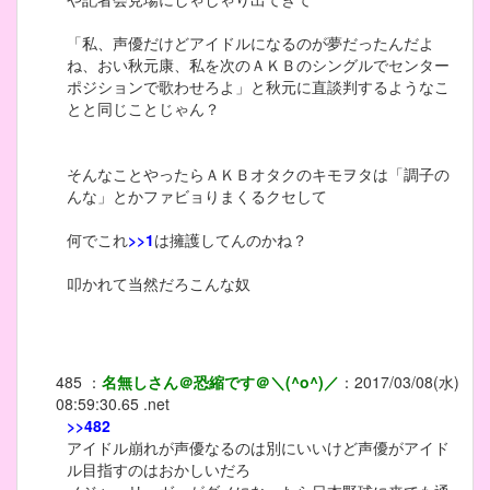
「私、声優だけどアイドルになるのが夢だったんだよ
ね、おい秋元康、私を次のＡＫＢのシングルでセンター
ポジションで歌わせろよ」と秋元に直談判するようなこ
とと同じことじゃん？
そんなことやったらＡＫＢオタクのキモヲタは「調子の
んな」とかファビョりまくるクセして
何でこれ
>>1
は擁護してんのかね？
叩かれて当然だろこんな奴
485
：
名無しさん＠恐縮です＠＼(^o^)／
：
2017/03/08(水)
08:59:30.65 .net
>>482
アイドル崩れが声優なるのは別にいいけど声優がアイド
ル目指すのはおかしいだろ