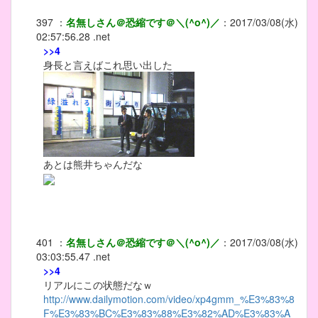
397
：
名無しさん＠恐縮です＠＼(^o^)／
：
2017/03/08(水)
02:57:56.28 .net
>>4
身長と言えばこれ思い出した
あとは熊井ちゃんだな
401
：
名無しさん＠恐縮です＠＼(^o^)／
：
2017/03/08(水)
03:03:55.47 .net
>>4
リアルにこの状態だなｗ
http://www.dailymotion.com/video/xp4gmm_%E3%83%8
F%E3%83%BC%E3%83%88%E3%82%AD%E3%83%A