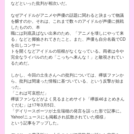
などといった批判が相次いだ。
なぜアイドルがアニメや声優の話題に関わると決まって物議
を醸すのか。それは、これまで数々のアイドルが声優に挑戦
したものの、本
職には到底及ばない出来のため、「アニメを壊しにやって来
る」などと揶揄されてきたこと。また、声優も自分名義でCD
を出しコンサー
トを開くなどアイドルの垣根がなくなっている。両者は今や
完全なライバルのため「こっちへ来んな！」と敵視されてい
るためだ。
しかし、今回の土生さんへの批判については、欅坂ファンか
ら、批判は間違った情報に基づいている、という反撃が始ま
った。
「これは可哀想だ」
欅坂ファンなどがよく見るまとめサイト「欅坂46まとめきん
ぐだむ」は17年3月5日、
「デイリースポーツが土生瑞穂の発言を誤った形で記事に。
Yahoo!ニュースにも掲載され拡散されていた模様」
という記事をアップした。