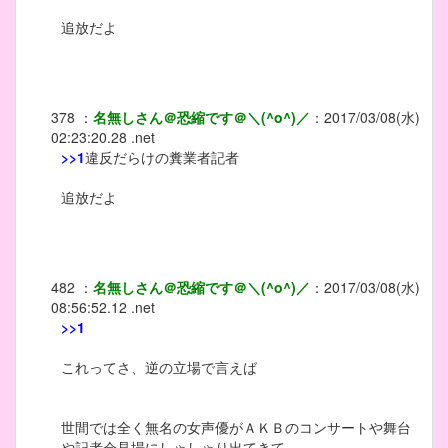
追放だよ
378
：
名無しさん＠恐縮です＠＼(^o^)／
：
2017/03/08(水)
02:23:20.28 .net
>>1
違反だらけの糞業者記者
追放だよ
482
：
名無しさん＠恐縮です＠＼(^o^)／
：
2017/03/08(水)
08:56:52.12 .net
>>1
これってさ、逆の立場で言えば
世間では全く無名の女声優がＡＫＢのコンサートや舞台
や記者会見場にしゃしゃり出てきて