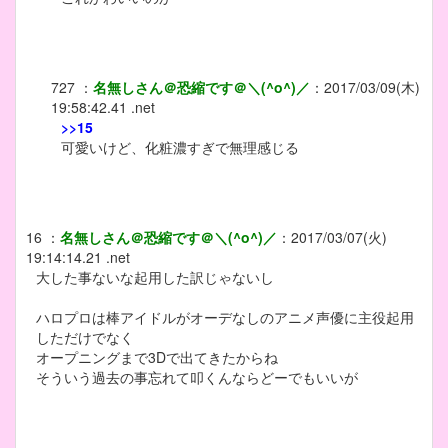
727
：
名無しさん＠恐縮です＠＼(^o^)／
：
2017/03/09(木)
19:58:42.41 .net
>>15
可愛いけど、化粧濃すぎで無理感じる
16
：
名無しさん＠恐縮です＠＼(^o^)／
：
2017/03/07(火)
19:14:14.21 .net
大した事ないな起用した訳じゃないし
ハロプロは棒アイドルがオーデなしのアニメ声優に主役起用
しただけでなく
オープニングまで3Dで出てきたからね
そういう過去の事忘れて叩くんならどーでもいいが