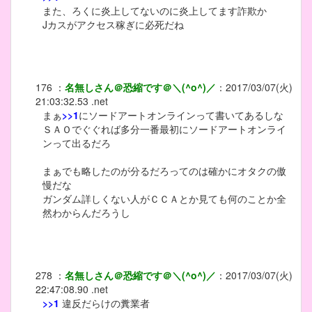
また、ろくに炎上してないのに炎上してます詐欺か
Jカスがアクセス稼ぎに必死だね
176
：
名無しさん＠恐縮です＠＼(^o^)／
：
2017/03/07(火)
21:03:32.53 .net
まぁ
>>1
にソードアートオンラインって書いてあるしな
ＳＡＯでぐぐれば多分一番最初にソードアートオンライ
ンって出るだろ
まぁでも略したのが分るだろってのは確かにオタクの傲
慢だな
ガンダム詳しくない人がＣＣＡとか見ても何のことか全
然わからんだろうし
278
：
名無しさん＠恐縮です＠＼(^o^)／
：
2017/03/07(火)
22:47:08.90 .net
>>1
違反だらけの糞業者