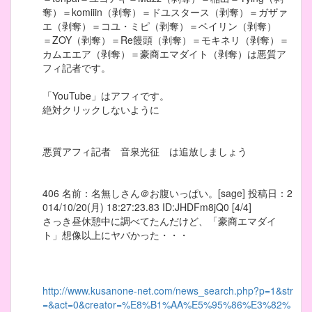
奪）＝komiiin（剥奪）＝ドユスタース（剥奪）＝ガザァ
エ（剥奪）＝コユ・ミピ（剥奪）＝ベイリン（剥奪）
＝ZOY（剥奪）＝Re饅頭（剥奪）＝モキネリ（剥奪）＝
カムエエア（剥奪）＝豪商エマダイト（剥奪）は悪質ア
フィ記者です。
「YouTube」はアフィです。
絶対クリックしないように
悪質アフィ記者 音泉光征 は追放しましょう
406 名前：名無しさん＠お腹いっぱい。[sage] 投稿日：2
014/10/20(月) 18:27:23.83 ID:JHDFm8jQ0 [4/4]
さっき昼休憩中に調べてたんだけど、「豪商エマダイ
ト」想像以上にヤバかった・・・
http://www.kusanone-net.com/news_search.php?p=1&str
=&act=0&creator=%E8%B1%AA%E5%95%86%E3%82%