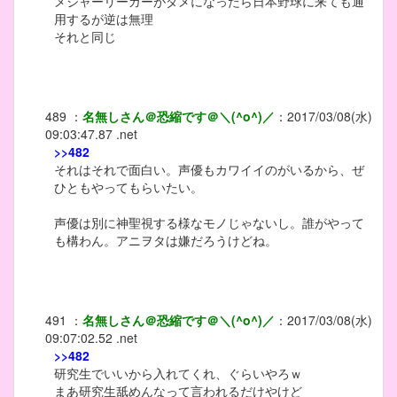
メジャーリーガーがダメになったら日本野球に来ても通
用するが逆は無理
それと同じ
489
：
名無しさん＠恐縮です＠＼(^o^)／
：
2017/03/08(水)
09:03:47.87 .net
>>482
それはそれで面白い。声優もカワイイのがいるから、ぜ
ひともやってもらいたい。
声優は別に神聖視する様なモノじゃないし。誰がやって
も構わん。アニヲタは嫌だろうけどね。
491
：
名無しさん＠恐縮です＠＼(^o^)／
：
2017/03/08(水)
09:07:02.52 .net
>>482
研究生でいいから入れてくれ、ぐらいやろｗ
まあ研究生舐めんなって言われるだけやけど