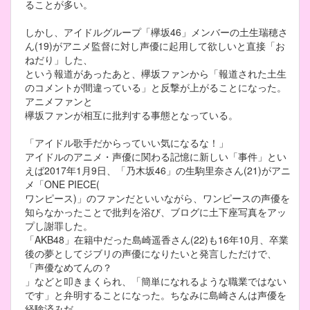
ることが多い。
しかし、アイドルグループ「欅坂46」メンバーの土生瑞穂さ
ん(19)がアニメ監督に対し声優に起用して欲しいと直接「お
ねだり」した、
という報道があったあと、欅坂ファンから「報道された土生
のコメントが間違っている」と反撃が上がることになった。
アニメファンと
欅坂ファンが相互に批判する事態となっている。
「アイドル歌手だからっていい気になるな！」
アイドルのアニメ・声優に関わる記憶に新しい「事件」とい
えば2017年1月9日、「乃木坂46」の生駒里奈さん(21)がアニ
メ「ONE PIECE(
ワンピース)」のファンだといいながら、ワンピースの声優を
知らなかったことで批判を浴び、ブログに土下座写真をアッ
プし謝罪した。
「AKB48」在籍中だった島崎遥香さん(22)も16年10月、卒業
後の夢としてジブリの声優になりたいと発言しただけで、
「声優なめてんの？
」などと叩きまくられ、「簡単になれるような職業ではない
です」と弁明することになった。ちなみに島崎さんは声優を
経験済みだ。