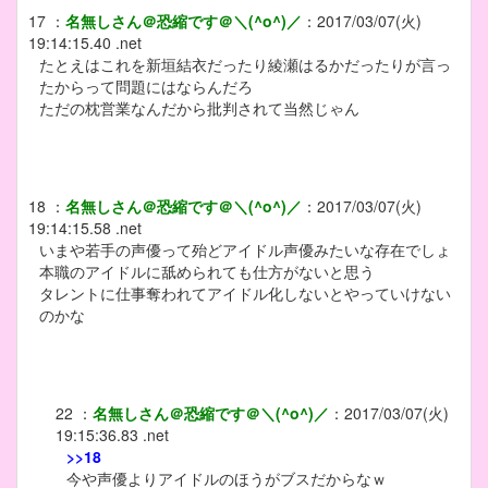
17
：
名無しさん＠恐縮です＠＼(^o^)／
：
2017/03/07(火)
19:14:15.40 .net
たとえはこれを新垣結衣だったり綾瀬はるかだったりが言っ
たからって問題にはならんだろ
ただの枕営業なんだから批判されて当然じゃん
18
：
名無しさん＠恐縮です＠＼(^o^)／
：
2017/03/07(火)
19:14:15.58 .net
いまや若手の声優って殆どアイドル声優みたいな存在でしょ
本職のアイドルに舐められても仕方がないと思う
タレントに仕事奪われてアイドル化しないとやっていけない
のかな
22
：
名無しさん＠恐縮です＠＼(^o^)／
：
2017/03/07(火)
19:15:36.83 .net
>>18
今や声優よりアイドルのほうがブスだからなｗ