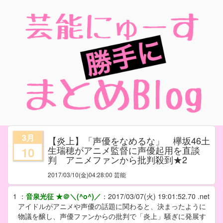
3月
【炎上】「声優をなめるな」 欅坂46土
生瑞穂がアニメ監督に声優起用を直談
10
判 アニメファンから批判殺到★2
2017/03/10
(金)04:28:00 芸能
1
：
音泉光征 ★＠＼(^o^)／
：
2017/03/07(火) 19:01:52.70 .net
アイドルがアニメや声優の話題に関わると、決まったように
物議を醸し、声優ファンからの批判で「炎上」騒ぎに発展す