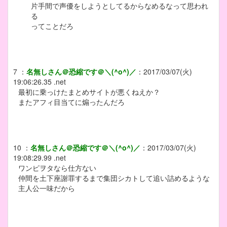
片手間で声優をしようとしてるからなめるなって思われ
る
ってことだろ
7
：
名無しさん＠恐縮です＠＼(^o^)／
：
2017/03/07(火)
19:06:26.35 .net
最初に乗っけたまとめサイトが悪くねえか？
またアフィ目当てに煽ったんだろ
10
：
名無しさん＠恐縮です＠＼(^o^)／
：
2017/03/07(火)
19:08:29.99 .net
ワンピヲタなら仕方ない
仲間を土下座謝罪するまで集団シカトして追い詰めるような
主人公一味だから