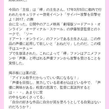
今回の「主役」は「欅」の土生さん。17年3月5日に都内で行
われたセキュリティー啓発イベント「サイバー攻撃を目撃せ
よ！2017」の舞
台に立った。公開中のアニメ映画「劇場版ソードアート・オ
ンライン オーディナル・スケール」の伊藤智彦監督とのト
ークで、「ソー
ドアート・オンライン」のファンである土生さんは、この作
品の声優に起用して欲しいと「おねだり」したのだ。この様
子はユーチュー
ブで生放送された。これによって「欅」ファンはアニメファ
ンや「声豚」と呼ばれる声優ファンから攻撃を受けることを
覚悟した。
掲示板には案の定、
「アイドル歌手だからっていい気になるな！」
「声優を目指し、努力している若者が山ほどいる中で、『声
優に興味がある』程度の意識で、監督に直談判すると
は・・・。あまりに世
の中をなめくさってる」
「自分の好きな作品に自分が泥を塗ろうとしてる自覚はない
のだろうか？」