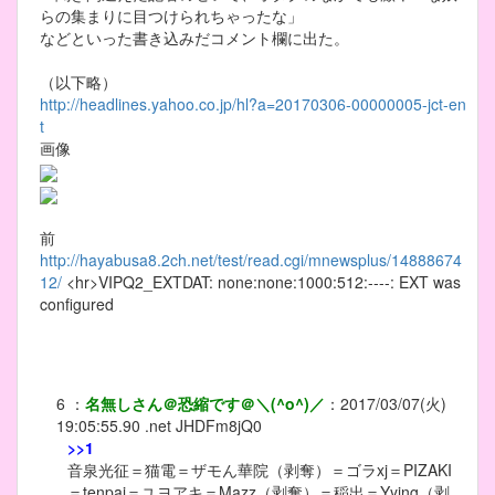
らの集まりに目つけられちゃったな」
などといった書き込みだコメント欄に出た。
（以下略）
http://headlines.yahoo.co.jp/hl?a=20170306-00000005-jct-en
t
画像
前
http://hayabusa8.2ch.net/test/read.cgi/mnewsplus/14888674
12/
<hr>VIPQ2_EXTDAT: none:none:1000:512:----: EXT was
configured
6
：
名無しさん＠恐縮です＠＼(^o^)／
：
2017/03/07(火)
19:05:55.90 .net
JHDFm8jQ0
>>1
音泉光征＝猫電＝ザモん華院（剥奪）＝ゴラxj＝PIZAKI
＝tenpai＝ユヨアキ＝Mazz（剥奪）＝稲出＝Yying（剥