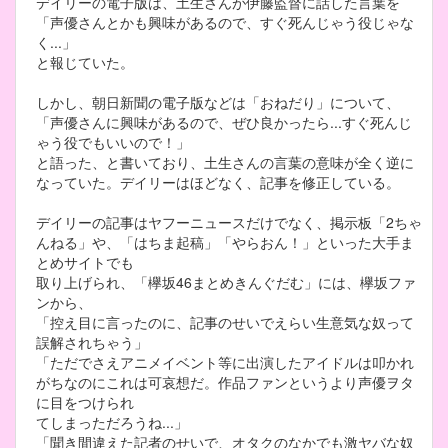
デイリーの電子版は、土生さんが伊藤監督に話した言葉を
「声優さんとかも興味があるので、すぐ死んじゃう役じゃな
く...」
と報じていた。
しかし、朝日新聞の電子版などは「おねだり」について、
「声優さんに興味があるので、ぜひ良かったら...すぐ死んじ
ゃう役でもいいので！」
と語った、と書いており、土生さんの言葉の意味が全く逆に
なっていた。デイリーはほどなく、記事を修正している。
デイリーの記事はヤフーニュースだけでなく、掲示板「2ちゃ
んねる」や、「はちま起稿」「やらおん！」といった大手ま
とめサイトでも
取り上げられ、「欅坂46まとめきんぐだむ」には、欅坂ファ
ンから、
「控え目に言ったのに、記事のせいでえらい生意気な奴って
誤解されちゃう」
「ただでさえアニメイベント等に出演したアイドルは叩かれ
がちなのにこれは可哀想だ。作品ファンというより声優ヲタ
に目をつけられ
てしまっただろうね...」
「聞き間違えた記者のせいで、オタクのなかでも激ヤバな奴