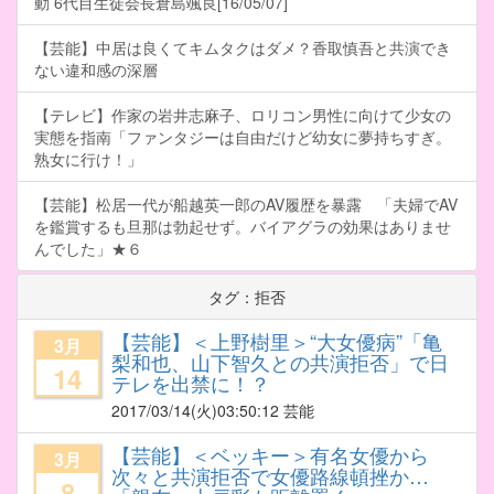
動 6代目生徒会長倉島颯良[16/05/07]
【芸能】中居は良くてキムタクはダメ？香取慎吾と共演でき
ない違和感の深層
【テレビ】作家の岩井志麻子、ロリコン男性に向けて少女の
実態を指南「ファンタジーは自由だけど幼女に夢持ちすぎ。
熟女に行け！」
【芸能】松居一代が船越英一郎のAV履歴を暴露 「夫婦でAV
を鑑賞するも旦那は勃起せず。バイアグラの効果はありませ
んでした」★６
タグ：拒否
【芸能】＜上野樹里＞“大女優病”「亀
3月
梨和也、山下智久との共演拒否」で日
14
テレを出禁に！？
2017/03/14
(火)03:50:12 芸能
【芸能】＜ベッキー＞有名女優から
3月
次々と共演拒否で女優路線頓挫か…
8