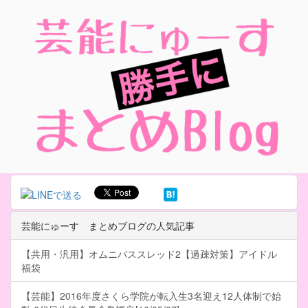
芸能にゅーす まとめブログの人気記事
【共用・汎用】オムニバススレッド2【過疎対策】アイドル
福袋
【芸能】2016年度さくら学院が転入生3名迎え12人体制で始