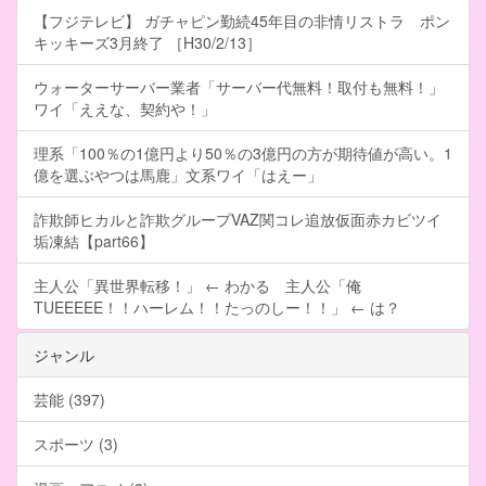
【フジテレビ】 ガチャピン勤続45年目の非情リストラ ポン
キッキーズ3月終了 ［H30/2/13］
ウォーターサーバー業者「サーバー代無料！取付も無料！」
ワイ「ええな、契約や！」
理系「100％の1億円より50％の3億円の方が期待値が高い。1
億を選ぶやつは馬鹿」文系ワイ「はえー」
詐欺師ヒカルと詐欺グループVAZ関コレ追放仮面赤カビツイ
垢凍結【part66】
主人公「異世界転移！」 ← わかる 主人公「俺
TUEEEEE！！ハーレム！！たっのしー！！」 ← は？
ジャンル
芸能 (397)
スポーツ (3)