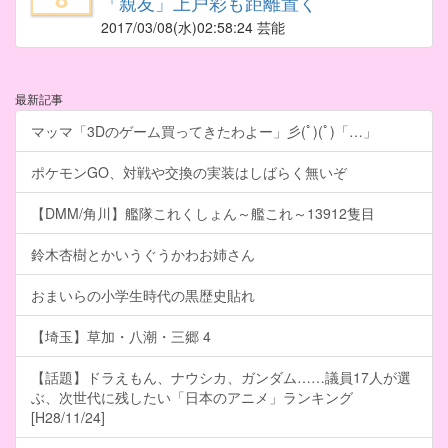
「親友」上戸彩も距離置く
2017/03/08
(水)02:58:24 芸能
最新記事
マッマ「3Dのゲーム買ってきたわよー」彡(ﾟ)(ﾟ)「…」
ポケモンGO、対戦や交換の実装はしばらく無いぞ
【DMM/角川】艦隊これくしょん～艦これ～13912隻目
鈴木杏樹とかいうぐうかわお姉さん
おまいらの小学生時代の黒歴史貼れ
【埼玉】草加・八潮・三郷 4
【話題】ドラえもん、ナウシカ、ガンダム……議員17人が選
ぶ、次世代に残したい「日本のアニメ」ランキング
[H28/11/24]