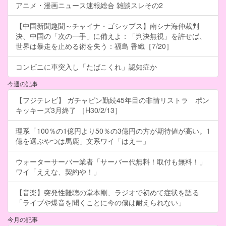
アニメ・漫画ニュース速報総合 雑談スレその2
【中国新聞趣聞～チャイナ・ゴシップス】南シナ海仲裁判
決、中国の「次の一手」に備えよ：「判決無視」を許せば、
世界は暴走を止める術を失う：福島 香織［7/20］
コンビニに車突入し「たばこくれ」認知症か
今週の記事
【フジテレビ】 ガチャピン勤続45年目の非情リストラ ポン
キッキーズ3月終了 ［H30/2/13］
理系「100％の1億円より50％の3億円の方が期待値が高い。1
億を選ぶやつは馬鹿」文系ワイ「はえー」
ウォーターサーバー業者「サーバー代無料！取付も無料！」
ワイ「ええな、契約や！」
【音楽】突発性難聴の堂本剛、ラジオで初めて症状を語る
「ライブや爆音を聞くことに今の僕は耐えられない」
今月の記事