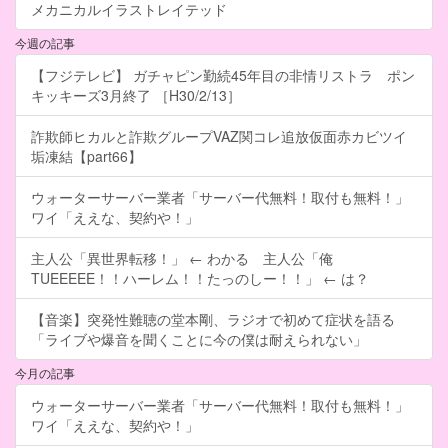
メカニカルイラストレイテッド
今週の記事
【フジテレビ】 ガチャピン勤続45年目の非情リストラ ポン
キッキーズ3月終了 ［H30/2/13］
詐欺師ヒカルと詐欺グループVAZ関コレ追放仮面赤カビツイ
垢凍結【part66】
ウォーターサーバー業者「サーバー代無料！取付も無料！」
ワイ「ええな、契約や！」
主人公「異世界転移！」 ← わかる 主人公「俺
TUEEEEE！！ハーレム！！たっのしー！！」 ← は？
【音楽】突発性難聴の堂本剛、ラジオで初めて症状を語る
「ライブや爆音を聞くことに今の僕は耐えられない」
今月の記事
ウォーターサーバー業者「サーバー代無料！取付も無料！」
ワイ「ええな、契約や！」