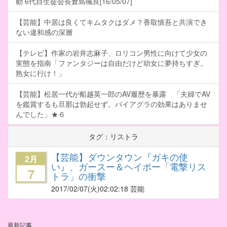
動 6代目生徒会長倉島颯良[16/05/07]
【芸能】中居は良くてキムタクはダメ？香取慎吾と共演でき
ない違和感の深層
【テレビ】作家の岩井志麻子、ロリコン男性に向けて少女の
実態を指南「ファンタジーは自由だけど幼女に夢持ちすぎ。
熟女に行け！」
【芸能】松居一代が船越英一郎のAV履歴を暴露 「夫婦でAV
を鑑賞するも旦那は勃起せず。バイアグラの効果はありませ
んでした」★６
タグ：リストラ
【芸能】ダウンタウン『ガキの使
2月
い』、ガースー＆ヘイポー「電撃リス
7
トラ」の衝撃
2017/02/07
(火)02:02:18 芸能
最新記事