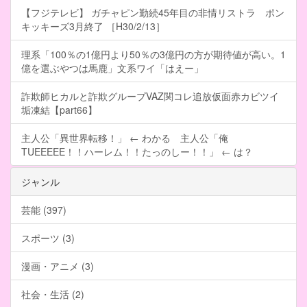
【フジテレビ】 ガチャピン勤続45年目の非情リストラ ポン
キッキーズ3月終了 ［H30/2/13］
理系「100％の1億円より50％の3億円の方が期待値が高い。1
億を選ぶやつは馬鹿」文系ワイ「はえー」
詐欺師ヒカルと詐欺グループVAZ関コレ追放仮面赤カビツイ
垢凍結【part66】
主人公「異世界転移！」 ← わかる 主人公「俺
TUEEEEE！！ハーレム！！たっのしー！！」 ← は？
ジャンル
芸能 (397)
スポーツ (3)
漫画・アニメ (3)
社会・生活 (2)