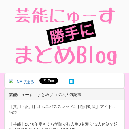
芸能にゅーす まとめブログの人気記事
【共用・汎用】オムニバススレッド2【過疎対策】アイドル
福袋
【芸能】2016年度さくら学院が転入生3名迎え12人体制で始