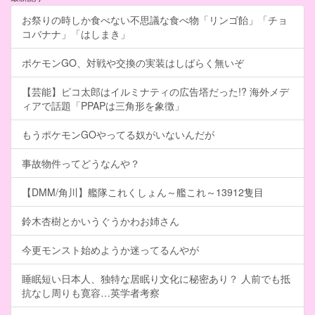
お祭りの時しか食べない不思議な食べ物「リンゴ飴」「チョ
コバナナ」「はしまき」
ポケモンGO、対戦や交換の実装はしばらく無いぞ
【芸能】ピコ太郎はイルミナティの広告塔だった!? 海外メデ
ィアで話題「PPAPは三角形を象徴」
もうポケモンGOやってる奴がいないんだが
事故物件ってどうなんや？
【DMM/角川】艦隊これくしょん～艦これ～13912隻目
鈴木杏樹とかいうぐうかわお姉さん
今更モンスト始めようか迷ってるんやが
睡眠短い日本人、独特な居眠り文化に秘密あり？ 人前でも抵
抗なし周りも寛容…英学者考察