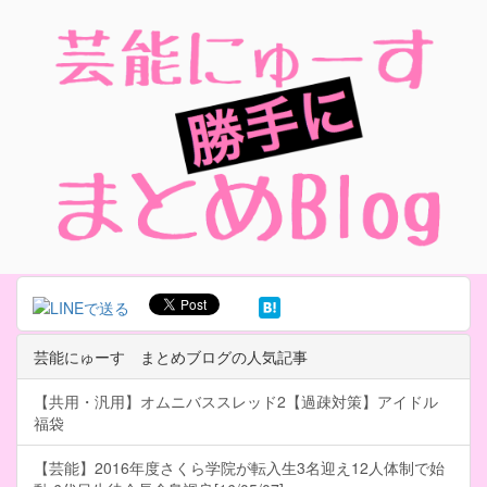
芸能にゅーす まとめブログの人気記事
【共用・汎用】オムニバススレッド2【過疎対策】アイドル
福袋
【芸能】2016年度さくら学院が転入生3名迎え12人体制で始