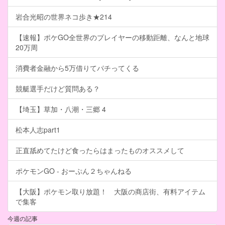
岩合光昭の世界ネコ歩き★214
【速報】ポケGO全世界のプレイヤーの移動距離、なんと地球
20万周
消費者金融から5万借りてパチってくる
競艇選手だけど質問ある？
【埼玉】草加・八潮・三郷 4
松本人志part1
正直舐めてたけど食ったらはまったものオススメして
ポケモンGO - おーぷん２ちゃんねる
【大阪】ポケモン取り放題！ 大阪の商店街、有料アイテム
で集客
今週の記事