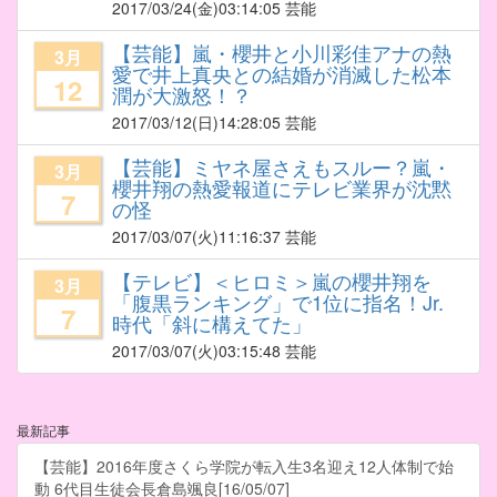
2017/03/24
(金)03:14:05 芸能
【芸能】嵐・櫻井と小川彩佳アナの熱
3月
愛で井上真央との結婚が消滅した松本
12
潤が大激怒！？
2017/03/12
(日)14:28:05 芸能
【芸能】ミヤネ屋さえもスルー？嵐・
3月
櫻井翔の熱愛報道にテレビ業界が沈黙
7
の怪
2017/03/07
(火)11:16:37 芸能
【テレビ】＜ヒロミ＞嵐の櫻井翔を
3月
「腹黒ランキング」で1位に指名！Jr.
7
時代「斜に構えてた」
2017/03/07
(火)03:15:48 芸能
最新記事
【芸能】2016年度さくら学院が転入生3名迎え12人体制で始
動 6代目生徒会長倉島颯良[16/05/07]