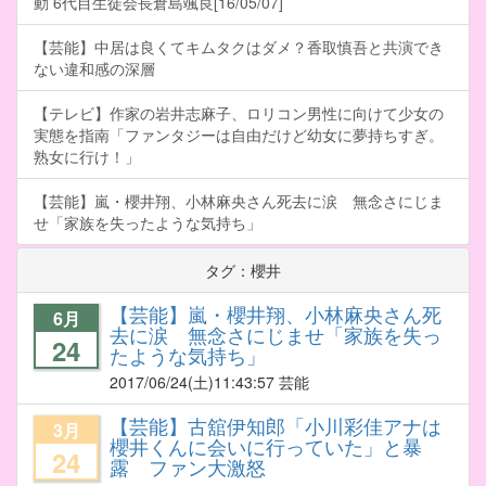
動 6代目生徒会長倉島颯良[16/05/07]
【芸能】中居は良くてキムタクはダメ？香取慎吾と共演でき
ない違和感の深層
【テレビ】作家の岩井志麻子、ロリコン男性に向けて少女の
実態を指南「ファンタジーは自由だけど幼女に夢持ちすぎ。
熟女に行け！」
【芸能】嵐・櫻井翔、小林麻央さん死去に涙 無念さにじま
せ「家族を失ったような気持ち」
タグ：櫻井
【芸能】嵐・櫻井翔、小林麻央さん死
6月
去に涙 無念さにじませ「家族を失っ
24
たような気持ち」
2017/06/24
(土)11:43:57 芸能
【芸能】古舘伊知郎「小川彩佳アナは
3月
櫻井くんに会いに行っていた」と暴
24
露 ファン大激怒