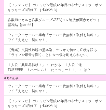
【フジテレビ】 ガチャピン勤続45年目の非情リストラ ポン
キッキーズ3月終了 ［H30/2/13］
詐欺師ヒカルと詐欺グループVAZ関コレ追放仮面赤カビツイ
垢凍結【part66】
ウォーターサーバー業者「サーバー代無料！取付も無料！」
ワイ「ええな、契約や！」
【音楽】突発性難聴の堂本剛、ラジオで初めて症状を語る
「ライブや爆音を聞くことに今の僕は耐えられない」
主人公「異世界転移！」 ← わかる 主人公「俺
TUEEEEE！！ハーレム！！たっのしー！！」 ← は？
今月の記事
ウォーターサーバー業者「サーバー代無料！取付も無料！」
ワイ「ええな、契約や！」
【フジテレビ】 ガチャピン勤続45年目の非情リストラ ポン
キッキーズ3月終了 ［H30/2/13］