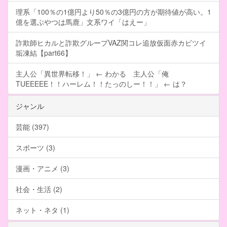
理系「100％の1億円より50％の3億円の方が期待値が高い。1
億を選ぶやつは馬鹿」文系ワイ「はえー」
詐欺師ヒカルと詐欺グループVAZ関コレ追放仮面赤カビツイ
垢凍結【part66】
主人公「異世界転移！」 ← わかる 主人公「俺
TUEEEEE！！ハーレム！！たっのしー！！」 ← は？
ジャンル
芸能 (397)
スポーツ (3)
漫画・アニメ (3)
社会・生活 (2)
ネット・ネタ (1)