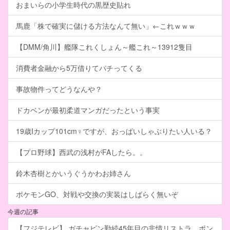
おまいらの小学生時代の黒歴史貼れ
馬鹿「株で確実に儲ける方法なんて無い」←これｗｗｗ
【DMM/角川】艦隊これくしょん～艦これ～13912隻目
消費者金融から5万借りてパチってくる
事故物件ってどうなんや？
ドカベンが最初柔道マンガだったという事実
19歳Iカップ101cm♀ですが、おっぱいしゃぶりたい人いる？
【プロ野球】西武の浅村がFAしたら。。
鈴木杏樹とかいうぐうかわお姉さん
ポケモンGO、対戦や交換の実装はしばらく無いぞ
今週の記事
【フジテレビ】 ガチャピン勤続45年目の非情リストラ ポン