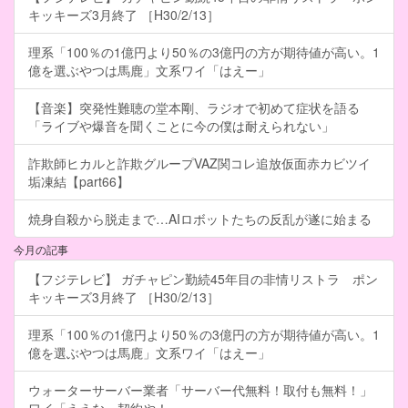
キッキーズ3月終了 ［H30/2/13］
理系「100％の1億円より50％の3億円の方が期待値が高い。1
億を選ぶやつは馬鹿」文系ワイ「はえー」
【音楽】突発性難聴の堂本剛、ラジオで初めて症状を語る
「ライブや爆音を聞くことに今の僕は耐えられない」
詐欺師ヒカルと詐欺グループVAZ関コレ追放仮面赤カビツイ
垢凍結【part66】
焼身自殺から脱走まで…AIロボットたちの反乱が遂に始まる
今月の記事
【フジテレビ】 ガチャピン勤続45年目の非情リストラ ポン
キッキーズ3月終了 ［H30/2/13］
理系「100％の1億円より50％の3億円の方が期待値が高い。1
億を選ぶやつは馬鹿」文系ワイ「はえー」
ウォーターサーバー業者「サーバー代無料！取付も無料！」