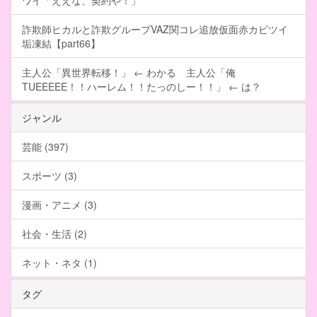
ワイ「ええな、契約や！」
詐欺師ヒカルと詐欺グループVAZ関コレ追放仮面赤カビツイ
垢凍結【part66】
主人公「異世界転移！」 ← わかる 主人公「俺
TUEEEEE！！ハーレム！！たっのしー！！」 ← は？
ジャンル
芸能 (397)
スポーツ (3)
漫画・アニメ (3)
社会・生活 (2)
ネット・ネタ (1)
タグ