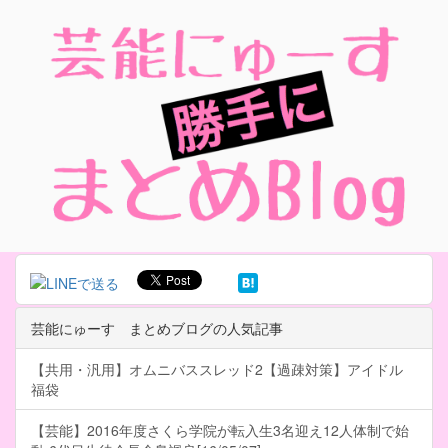
芸能にゅーす まとめブログの人気記事
【共用・汎用】オムニバススレッド2【過疎対策】アイドル
福袋
【芸能】2016年度さくら学院が転入生3名迎え12人体制で始