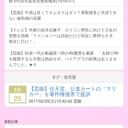
動 6代目生徒会長倉島颯良[16/05/07]
【芸能】中居は良くてキムタクはダメ？香取慎吾と共演でき
ない違和感の深層
【テレビ】作家の岩井志麻子、ロリコン男性に向けて少女の
実態を指南「ファンタジーは自由だけど幼女に夢持ちすぎ。
熟女に行け！」
【芸能】松居一代が船越英一郎のAV履歴を暴露 「夫婦でAV
を鑑賞するも旦那は勃起せず。バイアグラの効果はありませ
んでした」★６
タグ：任天堂
【芸能】任天堂、公道カートの「マリ
2月
カー」を著作権侵害で提訴
25
2017/02/25
(土)15:42:42 芸能
最新記事