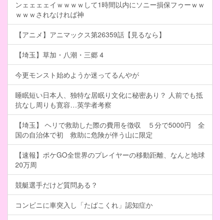
ンェェェェイｗｗｗｗして1時間以内にソニー損保フゥーｗｗ
ｗｗｗされなければ神
【アニメ】アニマックス第26359話【見るなら】
【埼玉】草加・八潮・三郷 4
今更モンスト始めようか迷ってるんやが
睡眠短い日本人、独特な居眠り文化に秘密あり？ 人前でも抵
抗なし周りも寛容…英学者考察
【埼玉】 ヘリで救助した際の費用を徴収 ５分で5000円 全
国の自治体で初 救助に危険が伴う山に限定
【速報】ポケGO全世界のプレイヤーの移動距離、なんと地球
20万周
競艇選手だけど質問ある？
コンビニに車突入し「たばこくれ」認知症か