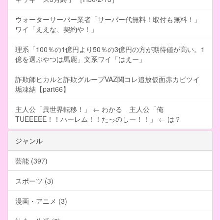
ウォーターサーバー業者「サーバー代無料！取付も無料！」
ワイ「ええな、契約や！」
理系「100％の1億円より50％の3億円の方が期待値が高い。1
億を選ぶやつは馬鹿」文系ワイ「はえー」
詐欺師ヒカルと詐欺グループVAZ関コレ追放仮面赤カビツイ
垢凍結【part66】
主人公「異世界転移！」 ← わかる 主人公「俺
TUEEEEE！！ハーレム！！たっのしー！！」 ← は？
ジャンル
芸能 (397)
スポーツ (3)
漫画・アニメ (3)