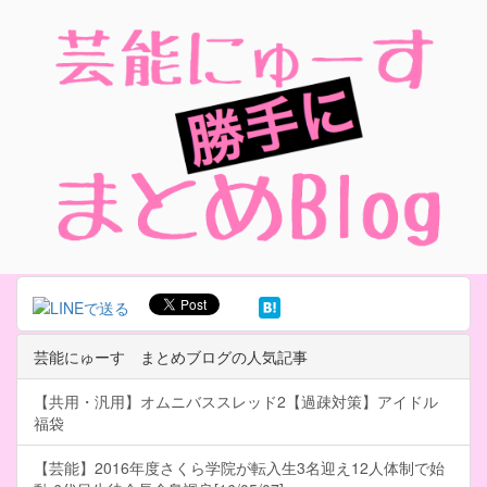
芸能にゅーす まとめブログの人気記事
【共用・汎用】オムニバススレッド2【過疎対策】アイドル
福袋
【芸能】2016年度さくら学院が転入生3名迎え12人体制で始