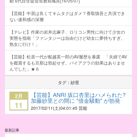
動 6代目生徒会長倉島颯良[16/05/07]
【芸能】中居は良くてキムタクはダメ？香取慎吾と共演でき
ない違和感の深層
【テレビ】作家の岩井志麻子、ロリコン男性に向けて少女の
実態を指南「ファンタジーは自由だけど幼女に夢持ちすぎ。
熟女に行け！」
【芸能】松居一代が船越英一郎のAV履歴を暴露 「夫婦でAV
を鑑賞するも旦那は勃起せず。バイアグラの効果はありませ
んでした」★６
タグ：紗里
【芸能】ANRI 坂口杏里はハメられた?
2月
加藤紗里との間に "借金騒動" が勃発
11
2017/02/11
(土)04:01:45 芸能
最新記事