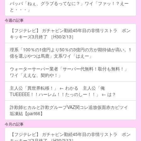
バッバ「ねぇ、グラブるってなに？」ワイ「ファッ！？えー
と・・・」
今週の記事
【フジテレビ】 ガチャピン勤続45年目の非情リストラ ポン
キッキーズ3月終了 ［H30/2/13］
理系「100％の1億円より50％の3億円の方が期待値が高い。1
億を選ぶやつは馬鹿」文系ワイ「はえー」
ウォーターサーバー業者「サーバー代無料！取付も無料！」
ワイ「ええな、契約や！」
主人公「異世界転移！」 ← わかる 主人公「俺
TUEEEEE！！ハーレム！！たっのしー！！」 ← は？
詐欺師ヒカルと詐欺グループVAZ関コレ追放仮面赤カビツイ
垢凍結【part66】
今月の記事
【フジテレビ】 ガチャピン勤続45年目の非情リストラ ポン
キッキーズ3月終了 ［H30/2/13］