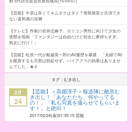
動 6代目生徒会長倉島颯良[16/05/07]
【芸能】中居は良くてキムタクはダメ？香取慎吾と共演でき
ない違和感の深層
【テレビ】作家の岩井志麻子、ロリコン男性に向けて少女の
実態を指南「ファンタジーは自由だけど幼女に夢持ちすぎ。
熟女に行け！」
【芸能】松居一代が船越英一郎のAV履歴を暴露 「夫婦でAV
を鑑賞するも旦那は勃起せず。バイアグラの効果はありませ
んでした」★６
タグ：むき出し
【芸能】＜高畑淳子＞報道陣に敵意む
2月
き出し！「あなたたち、何やってる
24
の！」「私も写真を撮らせてもらいま
す！」と絶叫！
2017/02/24
(金)01:35:15 芸能