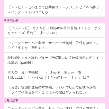
【テレビ】＜このままでは共倒れ？＞フジテレビ「27時間テ
レビ」タレントの白々しさ
今週の記事
【フジテレビ】 ガチャピン勤続45年目の非情リストラ ポン
キッキーズ3月終了 ［H30/2/13］
ウォーターサーバー業者「サーバー代無料！取付も無料！」
ワイ「ええな、契約や！」
詐欺師ヒカルと詐欺グループVAZ関コレ追放仮面赤カビツイ
垢凍結【part66】
主人公「異世界転移！」 ← わかる 主人公「俺
TUEEEEE！！ハーレム！！たっのしー！！」 ← は？
【音楽】突発性難聴の堂本剛、ラジオで初めて症状を語る
「ライブや爆音を聞くことに今の僕は耐えられない」
今月の記事
ウォーターサーバー業者「サーバー代無料！取付も無料！」