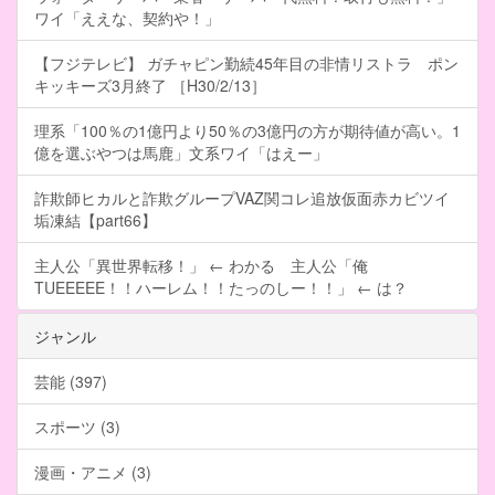
ワイ「ええな、契約や！」
【フジテレビ】 ガチャピン勤続45年目の非情リストラ ポン
キッキーズ3月終了 ［H30/2/13］
理系「100％の1億円より50％の3億円の方が期待値が高い。1
億を選ぶやつは馬鹿」文系ワイ「はえー」
詐欺師ヒカルと詐欺グループVAZ関コレ追放仮面赤カビツイ
垢凍結【part66】
主人公「異世界転移！」 ← わかる 主人公「俺
TUEEEEE！！ハーレム！！たっのしー！！」 ← は？
ジャンル
芸能 (397)
スポーツ (3)
漫画・アニメ (3)