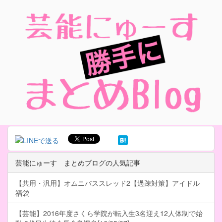
芸能にゅーす まとめブログの人気記事
【共用・汎用】オムニバススレッド2【過疎対策】アイドル
福袋
【芸能】2016年度さくら学院が転入生3名迎え12人体制で始