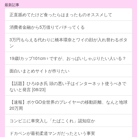
最新記事
正直舐めてたけど食ったらはまったものオススメして
消費者金融から5万借りてパチってくる
3万円もらえる代わりに橋本環奈とワイの顔が入れ替わるボタ
ン
19歳Iカップ101cm♀ですが、おっぱいしゃぶりたい人いる？
面白いまとめサイトが作りたい
【話題】ひろゆき氏 頭の悪い子はインターネット使うべきで
ないと発言 [08/23]
【速報】ポケGO全世界のプレイヤーの移動距離、なんと地球
20万周
コンビニに車突入し「たばこくれ」認知症か
ドカベンが最初柔道マンガだったという事実