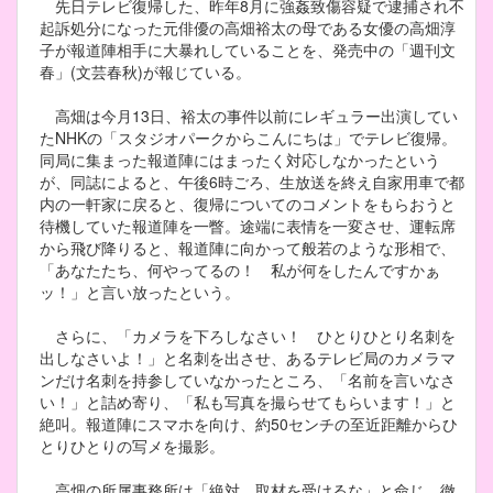
先日テレビ復帰した、昨年8月に強姦致傷容疑で逮捕され不
起訴処分になった元俳優の高畑裕太の母である女優の高畑淳
子が報道陣相手に大暴れしていることを、発売中の「週刊文
春」(文芸春秋)が報じている。
高畑は今月13日、裕太の事件以前にレギュラー出演してい
たNHKの「スタジオパークからこんにちは」でテレビ復帰。
同局に集まった報道陣にはまったく対応しなかったという
が、同誌によると、午後6時ごろ、生放送を終え自家用車で都
内の一軒家に戻ると、復帰についてのコメントをもらおうと
待機していた報道陣を一瞥。途端に表情を一変させ、運転席
から飛び降りると、報道陣に向かって般若のような形相で、
「あなたたち、何やってるの！ 私が何をしたんですかぁ
ッ！」と言い放ったという。
さらに、「カメラを下ろしなさい！ ひとりひとり名刺を
出しなさいよ！」と名刺を出させ、あるテレビ局のカメラマ
ンだけ名刺を持参していなかったところ、「名前を言いなさ
い！」と詰め寄り、「私も写真を撮らせてもらいます！」と
絶叫。報道陣にスマホを向け、約50センチの至近距離からひ
とりひとりの写メを撮影。
高畑の所属事務所は「絶対、取材を受けるな」と命じ、徹