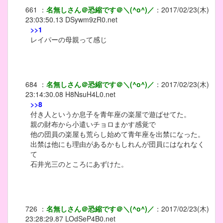
661
：
名無しさん＠恐縮です＠＼(^o^)／
：
2017/02/23(木)
23:03:50.13
DSywm9zR0.net
>>1
レイパーの母親って感じ
684
：
名無しさん＠恐縮です＠＼(^o^)／
：
2017/02/23(木)
23:14:30.08
H8NsuH4L0.net
>>8
付き人というか息子を青年座の楽屋で遊ばせてた。
親の財布から小遣いチョロまかす感覚で
他の団員の楽屋も荒らし始めて青年座を出禁になった。
出禁は他にも理由があるかもしれんが団員にはなれなく
て
石井光三のところにあずけた。
726
：
名無しさん＠恐縮です＠＼(^o^)／
：
2017/02/23(木)
23:28:29.87
LOdSeP4B0.net