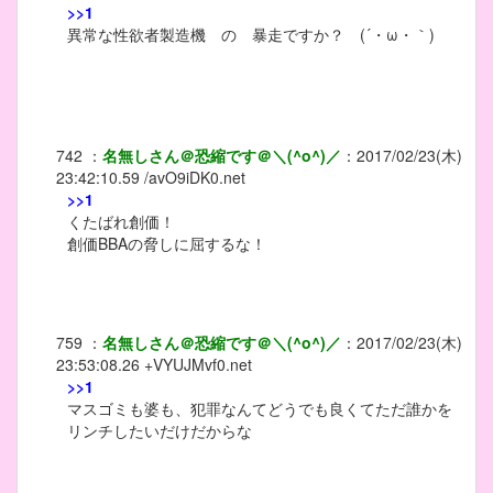
>>1
異常な性欲者製造機 の 暴走ですか？ (´・ω・｀)
742
：
名無しさん＠恐縮です＠＼(^o^)／
：
2017/02/23(木)
23:42:10.59
/avO9iDK0.net
>>1
くたばれ創価！
創価BBAの脅しに屈するな！
759
：
名無しさん＠恐縮です＠＼(^o^)／
：
2017/02/23(木)
23:53:08.26
+VYUJMvf0.net
>>1
マスゴミも婆も、犯罪なんてどうでも良くてただ誰かを
リンチしたいだけだからな