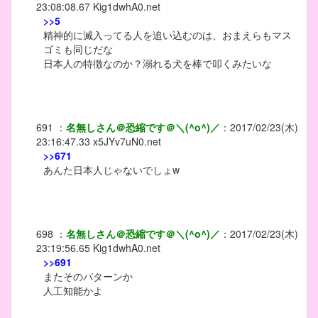
23:08:08.67
Kig1dwhA0.net
>>5
精神的に滅入ってる人を追い込むのは、おまえらもマス
ゴミも同じだな
日本人の特徴なのか？溺れる犬を棒で叩くみたいな
691
：
名無しさん＠恐縮です＠＼(^o^)／
：
2017/02/23(木)
23:16:47.33
x5JYv7uN0.net
>>671
あんた日本人じゃないでしょw
698
：
名無しさん＠恐縮です＠＼(^o^)／
：
2017/02/23(木)
23:19:56.65
Kig1dwhA0.net
>>691
またそのパターンか
人工知能かよ