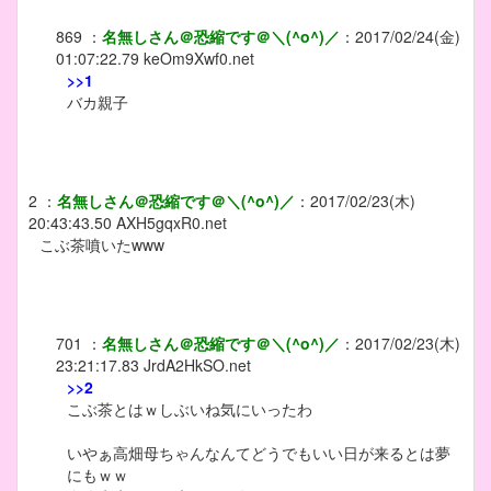
869
：
名無しさん＠恐縮です＠＼(^o^)／
：
2017/02/24(金)
01:07:22.79
keOm9Xwf0.net
>>1
バカ親子
2
：
名無しさん＠恐縮です＠＼(^o^)／
：
2017/02/23(木)
20:43:43.50
AXH5gqxR0.net
こぶ茶噴いたwww
701
：
名無しさん＠恐縮です＠＼(^o^)／
：
2017/02/23(木)
23:21:17.83
JrdA2HkSO.net
>>2
こぶ茶とはｗしぶいね気にいったわ
いやぁ高畑母ちゃんなんてどうでもいい日が来るとは夢
にもｗｗ