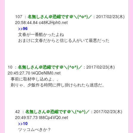
107
：
名無しさん＠恐縮です＠＼(^o^)／
：
2017/02/23(木)
20:58:44.84
c48KJHph0.net
>>96
文春が一番酷かったよね
おまけに文春だからと信じる人がいて最悪だった
10
：
名無しさん＠恐縮です＠＼(^o^)／
：
2017/02/23(木)
20:45:27.70
t4QDeNlM0.net
事前に取材申し込めよ、、
剃りゃ、夕飯作る時間に押し掛けられたら迷惑だ。
42
：
名無しさん＠恐縮です＠＼(^o^)／
：
2017/02/23(木)
20:49:57.73
t88Cp4VQ0.net
>>10
ツッコムべきか？