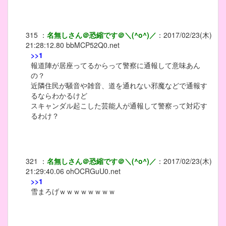
315
：
名無しさん＠恐縮です＠＼(^o^)／
：
2017/02/23(木)
21:28:12.80
bbMCP52Q0.net
>>1
報道陣が居座ってるからって警察に通報して意味あん
の？
近隣住民が騒音や雑音、道を通れない邪魔などで通報す
るならわかるけど
スキャンダル起こした芸能人が通報して警察って対応す
るわけ？
321
：
名無しさん＠恐縮です＠＼(^o^)／
：
2017/02/23(木)
21:29:40.06
ohOCRGuU0.net
>>1
雪まろげｗｗｗｗｗｗｗｗ