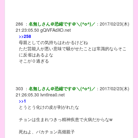
286
：
名無しさん＠恐縮です＠＼(^o^)／
：
2017/02/23(木)
21:23:05.50
gQiVFAdXO.net
>>258
母親としての気持ちはわかるけどね
ただ芸能人が悪い意味で騒がせたことは常識的ならそこ
に反省はあるよな
そこが０過ぎる
303
：
名無しさん＠恐縮です＠＼(^o^)／
：
2017/02/23(木)
21:26:05.30
lvntIrea0.net
>>1
とうとう化けの皮が剥がれたな
チョンは生まれつきっ精神疾患で火病だからなw
死ねよ、バカチョン高畑親子