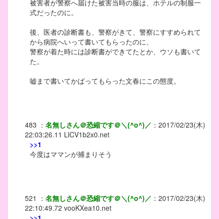
被害者が警察へ届けた被害当時の服は、ホテルの制服一
式だったのに。
後、医者の診断書も、警察がきて、警察にすすめられて
から病院へいって書いてもらったのに、
警察が着た時には診断書ができてたとか、ウソも書いて
た。
嘘まで書いてかばってもらった文春にこの態度。
483
：
名無しさん＠恐縮です＠＼(^o^)／
：
2017/02/23(木)
22:03:26.11
LlCV1b2x0.net
>>1
今度はママンが捕まりそう
521
：
名無しさん＠恐縮です＠＼(^o^)／
：
2017/02/23(木)
22:10:49.72
vooKXea10.net
>>1