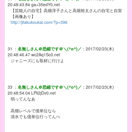
20:48:43.84
ga+35edY0.net
【芸能人の自宅】高畑淳子さんと高畑裕太さんの自宅と自室
【画像あり】
http://jitakukoukai.com/?p=396
31
：
名無しさん＠恐縮です＠＼(^o^)／
：
2017/02/23(木)
20:48:46.47
wc2Aq1Sc0.net
ジャニーズにも取材に行けよ
33
：
名無しさん＠恐縮です＠＼(^o^)／
：
2017/02/23(木)
20:48:54.04
LPli2jDv0.net
弱ってんなあ
高畑レベルで億単位なら
清水でも億単位行ってんべ