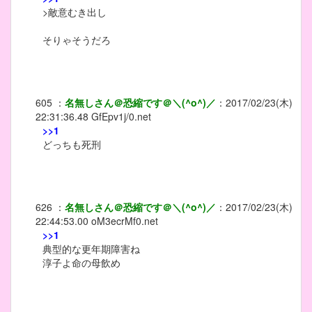
>敵意むき出し
そりゃそうだろ
605
：
名無しさん＠恐縮です＠＼(^o^)／
：
2017/02/23(木)
22:31:36.48
GfEpv1j/0.net
>>1
どっちも死刑
626
：
名無しさん＠恐縮です＠＼(^o^)／
：
2017/02/23(木)
22:44:53.00
oM3ecrMf0.net
>>1
典型的な更年期障害ね
淳子よ命の母飲め