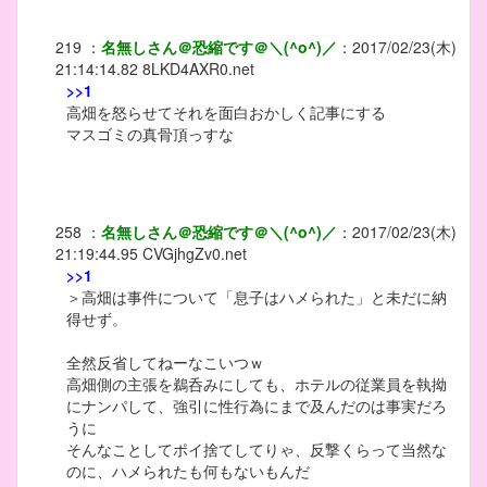
219
：
名無しさん＠恐縮です＠＼(^o^)／
：
2017/02/23(木)
21:14:14.82
8LKD4AXR0.net
>>1
高畑を怒らせてそれを面白おかしく記事にする
マスゴミの真骨頂っすな
258
：
名無しさん＠恐縮です＠＼(^o^)／
：
2017/02/23(木)
21:19:44.95
CVGjhgZv0.net
>>1
＞高畑は事件について「息子はハメられた」と未だに納
得せず。
全然反省してねーなこいつｗ
高畑側の主張を鵜呑みにしても、ホテルの従業員を執拗
にナンパして、強引に性行為にまで及んだのは事実だろ
うに
そんなことしてポイ捨てしてりゃ、反撃くらって当然な
のに、ハメられたも何もないもんだ