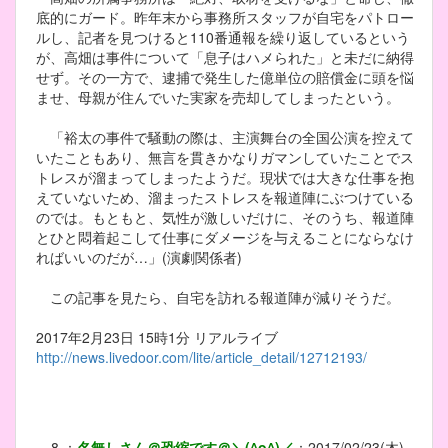
底的にガード。昨年末から事務所スタッフが自宅をパトロー
ルし、記者を見つけると110番通報を繰り返しているという
が、高畑は事件について「息子はハメられた」と未だに納得
せず。その一方で、逮捕で発生した億単位の賠償金に頭を悩
ませ、母親が住んでいた実家を売却してしまったという。
「裕太の事件で騒動の際は、主演舞台の全国公演を控えて
いたこともあり、無言を貫きかなりガマンしていたことでス
トレスが溜まってしまったようだ。現状では大きな仕事を抱
えていないため、溜まったストレスを報道陣にぶつけている
のでは。もともと、気性が激しいだけに、そのうち、報道陣
とひと悶着起こして仕事にダメージを与えることにならなけ
ればいいのだが…」(演劇関係者)
この記事を見たら、自宅を訪れる報道陣が減りそうだ。
2017年2月23日 15時1分 リアルライブ
http://news.livedoor.com/lite/article_detail/12712193/
8
：
名無しさん＠恐縮です＠＼(^o^)／
：
2017/02/23(木)