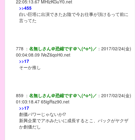
22:05:13.67
MHlzKGuY0.net
>>455
白い巨塔に出演できたお陰で今お仕事が頂けるって前に
言ってた
778
：
名無しさん＠恐縮です＠＼(^o^)／
：
2017/02/24(金)
00:04:08.09
lVeZ6qoH0.net
>>17
そーか推し
859
：
名無しさん＠恐縮です＠＼(^o^)／
：
2017/02/24(金)
01:03:18.47
65igRsz90.net
>>17
創価パワーじゃないか⁉
新興企業でアホみたいに成長するとこ、バックがヤクザ
か創価だし