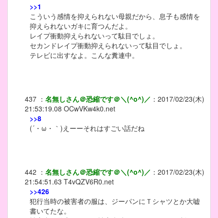
>>1
こういう感情を抑えられない母親だから、息子も感情を
抑えられないガキに育つんだよ。
レイプ衝動抑えられないって駄目でしょ。
セカンドレイプ衝動抑えられないって駄目でしょ。
テレビに出すなよ。こんな糞連中。
437
：
名無しさん＠恐縮です＠＼(^o^)／
：
2017/02/23(木)
21:53:19.08
OCwVKw4k0.net
>>8
(´・ω・｀)えーーそれはすごい話だね
442
：
名無しさん＠恐縮です＠＼(^o^)／
：
2017/02/23(木)
21:54:51.63
T4vQZV6R0.net
>>426
犯行当時の被害者の服は、ジーパンにＴシャツとか大嘘
書いてたな。