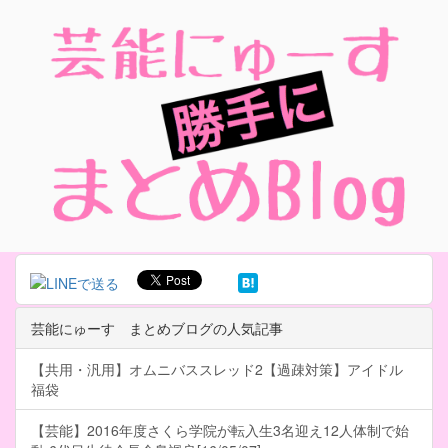
芸能にゅーす まとめブログの人気記事
【共用・汎用】オムニバススレッド2【過疎対策】アイドル
福袋
【芸能】2016年度さくら学院が転入生3名迎え12人体制で始