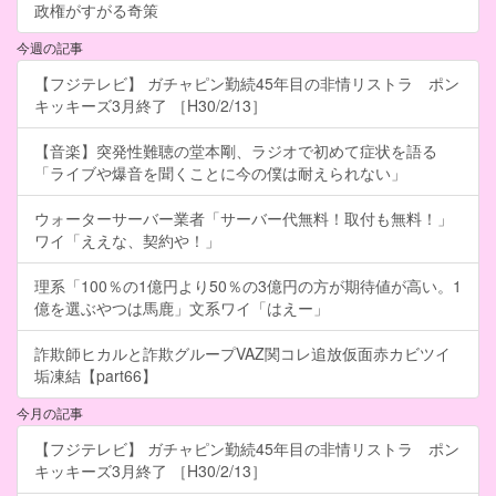
政権がすがる奇策
今週の記事
【フジテレビ】 ガチャピン勤続45年目の非情リストラ ポン
キッキーズ3月終了 ［H30/2/13］
【音楽】突発性難聴の堂本剛、ラジオで初めて症状を語る
「ライブや爆音を聞くことに今の僕は耐えられない」
ウォーターサーバー業者「サーバー代無料！取付も無料！」
ワイ「ええな、契約や！」
理系「100％の1億円より50％の3億円の方が期待値が高い。1
億を選ぶやつは馬鹿」文系ワイ「はえー」
詐欺師ヒカルと詐欺グループVAZ関コレ追放仮面赤カビツイ
垢凍結【part66】
今月の記事
【フジテレビ】 ガチャピン勤続45年目の非情リストラ ポン
キッキーズ3月終了 ［H30/2/13］