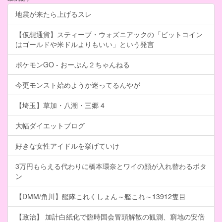
地震が来たら上げるスレ
【仮想通貨】スティーブ・ウォズニアックの「ビットコイン
はゴールドや米ドルよりもいい」という発言
ポケモンGO - おーぷん２ちゃんねる
今更モンスト始めようか迷ってるんやが
【埼玉】草加・八潮・三郷 4
大幅ダイエットブログ
好きな女性アイドルを挙げていけ
3万円もらえる代わりに橋本環奈とワイの顔が入れ替わるボタ
ン
【DMM/角川】艦隊これくしょん～艦これ～13912隻目
【政治】 加計白紙化で臨時国会冒頭解散の観測、窮地の安倍