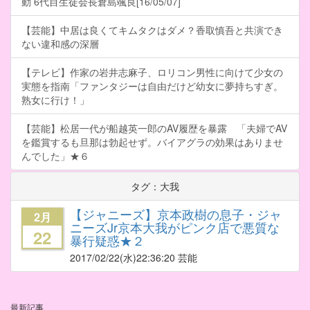
動 6代目生徒会長倉島颯良[16/05/07]
【芸能】中居は良くてキムタクはダメ？香取慎吾と共演でき
ない違和感の深層
【テレビ】作家の岩井志麻子、ロリコン男性に向けて少女の
実態を指南「ファンタジーは自由だけど幼女に夢持ちすぎ。
熟女に行け！」
【芸能】松居一代が船越英一郎のAV履歴を暴露 「夫婦でAV
を鑑賞するも旦那は勃起せず。バイアグラの効果はありませ
んでした」★６
タグ：大我
【ジャニーズ】京本政樹の息子・ジャ
2月
ニーズJr京本大我がピンク店で悪質な
22
暴行疑惑★２
2017/02/22
(水)22:36:20 芸能
最新記事