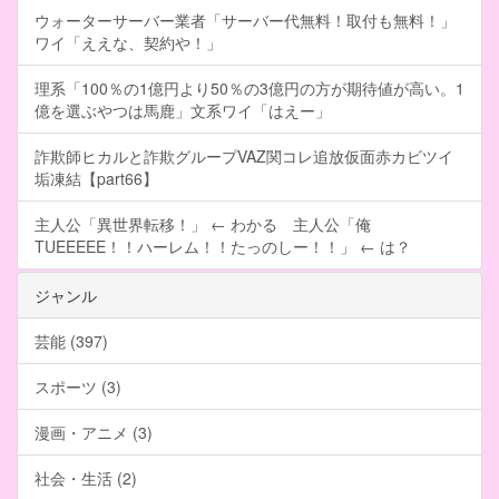
ウォーターサーバー業者「サーバー代無料！取付も無料！」
ワイ「ええな、契約や！」
理系「100％の1億円より50％の3億円の方が期待値が高い。1
億を選ぶやつは馬鹿」文系ワイ「はえー」
詐欺師ヒカルと詐欺グループVAZ関コレ追放仮面赤カビツイ
垢凍結【part66】
主人公「異世界転移！」 ← わかる 主人公「俺
TUEEEEE！！ハーレム！！たっのしー！！」 ← は？
ジャンル
芸能 (397)
スポーツ (3)
漫画・アニメ (3)
社会・生活 (2)