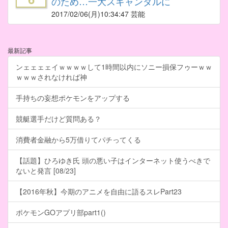
のため…一大スキャンダルに
2017/02/06
(月)10:34:47 芸能
最新記事
ンェェェェイｗｗｗｗして1時間以内にソニー損保フゥーｗｗ
ｗｗｗされなければ神
手持ちの妄想ポケモンをアップする
競艇選手だけど質問ある？
消費者金融から5万借りてパチってくる
【話題】ひろゆき氏 頭の悪い子はインターネット使うべきで
ないと発言 [08/23]
【2016年秋】今期のアニメを自由に語るスレPart23
ポケモンGOアプリ部part1()