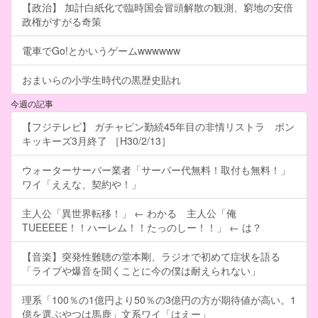
【政治】 加計白紙化で臨時国会冒頭解散の観測、窮地の安倍
政権がすがる奇策
電車でGo!とかいうゲームwwwwww
おまいらの小学生時代の黒歴史貼れ
今週の記事
【フジテレビ】 ガチャピン勤続45年目の非情リストラ ポン
キッキーズ3月終了 ［H30/2/13］
ウォーターサーバー業者「サーバー代無料！取付も無料！」
ワイ「ええな、契約や！」
主人公「異世界転移！」 ← わかる 主人公「俺
TUEEEEE！！ハーレム！！たっのしー！！」 ← は？
【音楽】突発性難聴の堂本剛、ラジオで初めて症状を語る
「ライブや爆音を聞くことに今の僕は耐えられない」
理系「100％の1億円より50％の3億円の方が期待値が高い。1
億を選ぶやつは馬鹿」文系ワイ「はえー」