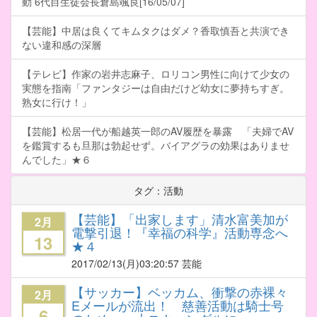
動 6代目生徒会長倉島颯良[16/05/07]
【芸能】中居は良くてキムタクはダメ？香取慎吾と共演でき
ない違和感の深層
【テレビ】作家の岩井志麻子、ロリコン男性に向けて少女の
実態を指南「ファンタジーは自由だけど幼女に夢持ちすぎ。
熟女に行け！」
【芸能】松居一代が船越英一郎のAV履歴を暴露 「夫婦でAV
を鑑賞するも旦那は勃起せず。バイアグラの効果はありませ
んでした」★６
タグ：活動
【芸能】「出家します」清水富美加が
2月
電撃引退！『幸福の科学』活動専念へ
13
★４
2017/02/13
(月)03:20:57 芸能
【サッカー】ベッカム、衝撃の赤裸々
2月
Eメールが流出！ 慈善活動は騎士号
6