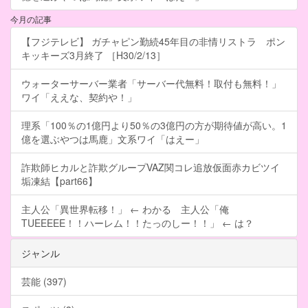
今月の記事
【フジテレビ】 ガチャピン勤続45年目の非情リストラ ポン
キッキーズ3月終了 ［H30/2/13］
ウォーターサーバー業者「サーバー代無料！取付も無料！」
ワイ「ええな、契約や！」
理系「100％の1億円より50％の3億円の方が期待値が高い。1
億を選ぶやつは馬鹿」文系ワイ「はえー」
詐欺師ヒカルと詐欺グループVAZ関コレ追放仮面赤カビツイ
垢凍結【part66】
主人公「異世界転移！」 ← わかる 主人公「俺
TUEEEEE！！ハーレム！！たっのしー！！」 ← は？
ジャンル
芸能 (397)