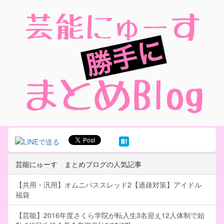
芸能にゅーす まとめブログの人気記事
【共用・汎用】オムニバススレッド2【過疎対策】アイドル
福袋
【芸能】2016年度さくら学院が転入生3名迎え12人体制で始