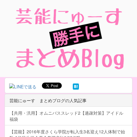
芸能にゅーす まとめブログの人気記事
【共用・汎用】オムニバススレッド2【過疎対策】アイドル
福袋
【芸能】2016年度さくら学院が転入生3名迎え12人体制で始