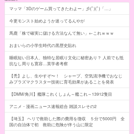
マッマ「3Dのゲーム買ってきたわよー」彡(ﾟ)(ﾟ)「…」
今更モンスト始めようか迷ってるんやが
馬鹿「株で確実に儲ける方法なんて無い」←これｗｗｗ
おまいらの小学生時代の黒歴史貼れ
睡眠短い日本人、独特な居眠り文化に秘密あり？ 人前でも抵
抗なし周りも寛容…英学者考察
【禿】よし、生やすぞ〜！ シャープ、空気清浄機でおなじ
みプラズマクラスター技術に育毛効果があることを発表
【DMM/角川】艦隊これくしょん～艦これ～13912隻目
アニメ・漫画ニュース速報総合 雑談スレその2
【埼玉】 ヘリで救助した際の費用を徴収 ５分で5000円 全
国の自治体で初 救助に危険が伴う山に限定