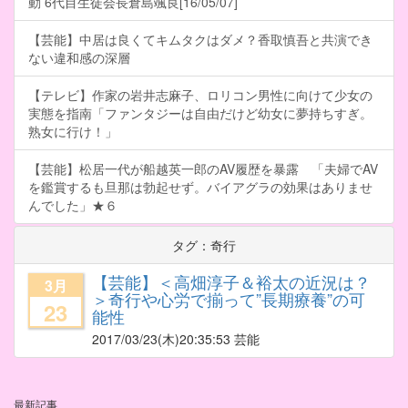
動 6代目生徒会長倉島颯良[16/05/07]
【芸能】中居は良くてキムタクはダメ？香取慎吾と共演でき
ない違和感の深層
【テレビ】作家の岩井志麻子、ロリコン男性に向けて少女の
実態を指南「ファンタジーは自由だけど幼女に夢持ちすぎ。
熟女に行け！」
【芸能】松居一代が船越英一郎のAV履歴を暴露 「夫婦でAV
を鑑賞するも旦那は勃起せず。バイアグラの効果はありませ
んでした」★６
タグ：奇行
【芸能】＜高畑淳子＆裕太の近況は？
3月
＞奇行や心労で揃って”長期療養”の可
23
能性
2017/03/23
(木)20:35:53 芸能
最新記事