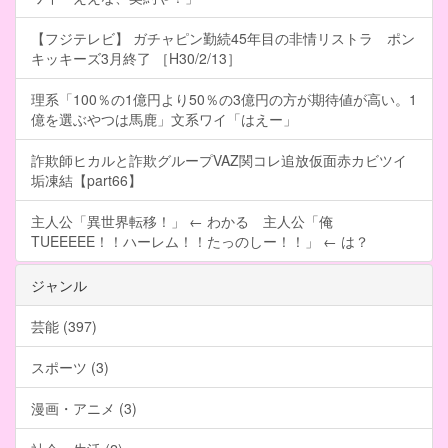
【フジテレビ】 ガチャピン勤続45年目の非情リストラ ポン
キッキーズ3月終了 ［H30/2/13］
理系「100％の1億円より50％の3億円の方が期待値が高い。1
億を選ぶやつは馬鹿」文系ワイ「はえー」
詐欺師ヒカルと詐欺グループVAZ関コレ追放仮面赤カビツイ
垢凍結【part66】
主人公「異世界転移！」 ← わかる 主人公「俺
TUEEEEE！！ハーレム！！たっのしー！！」 ← は？
ジャンル
芸能 (397)
スポーツ (3)
漫画・アニメ (3)