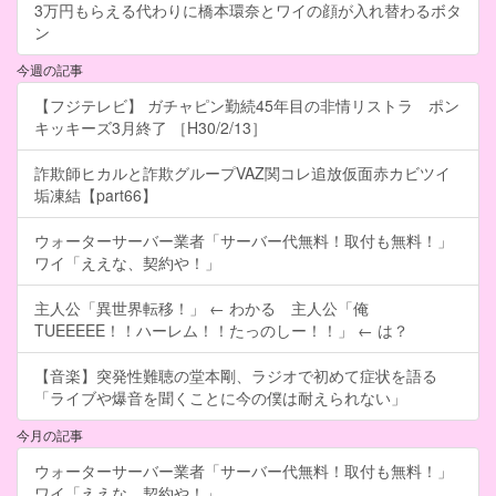
3万円もらえる代わりに橋本環奈とワイの顔が入れ替わるボタ
ン
今週の記事
【フジテレビ】 ガチャピン勤続45年目の非情リストラ ポン
キッキーズ3月終了 ［H30/2/13］
詐欺師ヒカルと詐欺グループVAZ関コレ追放仮面赤カビツイ
垢凍結【part66】
ウォーターサーバー業者「サーバー代無料！取付も無料！」
ワイ「ええな、契約や！」
主人公「異世界転移！」 ← わかる 主人公「俺
TUEEEEE！！ハーレム！！たっのしー！！」 ← は？
【音楽】突発性難聴の堂本剛、ラジオで初めて症状を語る
「ライブや爆音を聞くことに今の僕は耐えられない」
今月の記事
ウォーターサーバー業者「サーバー代無料！取付も無料！」
ワイ「ええな、契約や！」