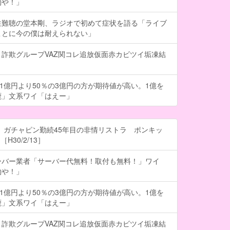
約や！」
性難聴の堂本剛、ラジオで初めて症状を語る「ライブ
ことに今の僕は耐えられない」
詐欺グループVAZ関コレ追放仮面赤カビツイ垢凍結
の1億円より50％の3億円の方が期待値が高い。1億を
鹿」文系ワイ「はえー」
 ガチャピン勤続45年目の非情リストラ ポンキッ
H30/2/13］
ーバー業者「サーバー代無料！取付も無料！」ワイ
約や！」
の1億円より50％の3億円の方が期待値が高い。1億を
鹿」文系ワイ「はえー」
詐欺グループVAZ関コレ追放仮面赤カビツイ垢凍結