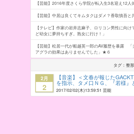
【芸能】2016年度さくら学院が転入生3名迎え12人体制
【芸能】中居は良くてキムタクはダメ？香取慎吾と
【テレビ】作家の岩井志麻子、ロリコン男性に向け
ど幼女に夢持ちすぎ。熟女に行け！」
【芸能】松居一代が船越英一郎のAV履歴を暴露 「
アグラの効果はありませんでした」★６
タグ：整
【音楽】＜文春が報じたGACK
2月
を指示、タメ口ＮＧ、『若様』
2
2017/02/02
(木)13:59:51 芸能