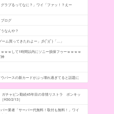
、グラブるってなに？」ワイ「ファッ！？えー
トブログ
どうなんや？
ーム買ってきたわよー」彡(ﾟ)(ﾟ)「…」
ｗｗｗｗして1時間以内にソニー損保フゥーｗｗｗｗ
ば神
ドウバースの新カードがぶっ壊れ過ぎてると話題に
 ガチャピン勤続45年目の非情リストラ ポンキッ
H30/2/13］
ーバー業者「サーバー代無料！取付も無料！」ワイ