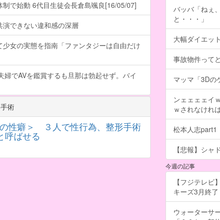
で始動 6代目生徒会長倉島颯良[16/05/07]
バッバ「ねぇ
と・・・」
共演できない違和感の深層
大幅ダイエッ
て少女の実態を指南「ファンタジーは自由だけ
事故物件って
夫婦でAVを鑑賞するも旦那は勃起せず。バイ
マッマ「3Dのゲ
ンェェェェイ
形手術
ｗされなけれ
Tの性癖＞ ３人で性行為、整形手術
松本人志part1
と呼ばせる
【悲報】シャ
今週の記事
【フジテレビ】
キーズ3月終了 ［
ウォーターサ