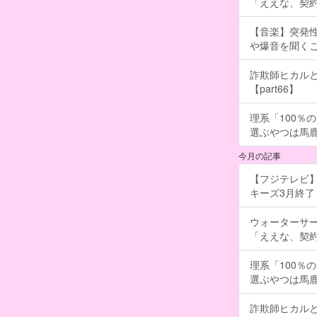
「ええな、契
【音楽】突発
や爆音を聞く
詐欺師ヒカルと
【part66】
理系「100％
選ぶやつは馬
今月の記事
【フジテレビ】
キーズ3月終了 ［
ウォーターサ
「ええな、契
理系「100％
選ぶやつは馬
詐欺師ヒカルと