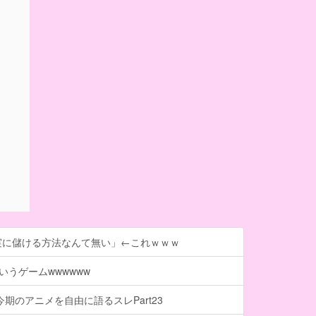
実に儲ける方法なんて無い」←これｗｗｗ
いうゲームwwwwww
今期のアニメを自由に語るスレPart23