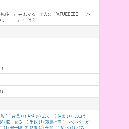
転移！」 ← わかる 主人公「俺TUEEEEE！！ハー
しー！！」 ← は？
)
)
島 (1)
身長 (1)
AYA (2)
広く (1)
休養 (1)
でんぱ
2)
悩ませる (1)
半数 (1)
落胆の声 (1)
ハンバーガー
 (1)
健一郎 (2)
結果 (2)
全開 (1)
変化 (1)
バス (1)