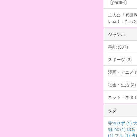
【part66】
主人公「異世界
レム！！たっの
ジャンル
芸能 (397)
スポーツ (3)
漫画・アニメ (3
社会・生活 (2)
ネット・ネタ (1
タグ
完治せず (1)
大
組.inc (1)
絵音 (
(1)
フル (1)
逃亡