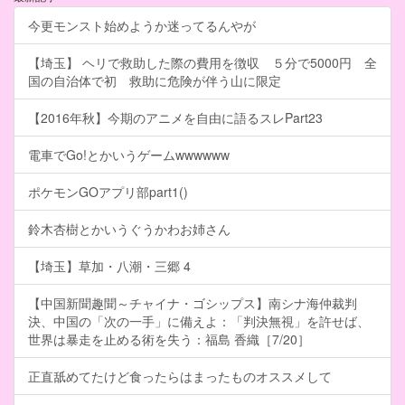
今更モンスト始めようか迷ってるんやが
【埼玉】 ヘリで救助した際の費用を徴収 ５分で5000円 全
国の自治体で初 救助に危険が伴う山に限定
【2016年秋】今期のアニメを自由に語るスレPart23
電車でGo!とかいうゲームwwwwww
ポケモンGOアプリ部part1()
鈴木杏樹とかいうぐうかわお姉さん
【埼玉】草加・八潮・三郷 4
【中国新聞趣聞～チャイナ・ゴシップス】南シナ海仲裁判
決、中国の「次の一手」に備えよ：「判決無視」を許せば、
世界は暴走を止める術を失う：福島 香織［7/20］
正直舐めてたけど食ったらはまったものオススメして