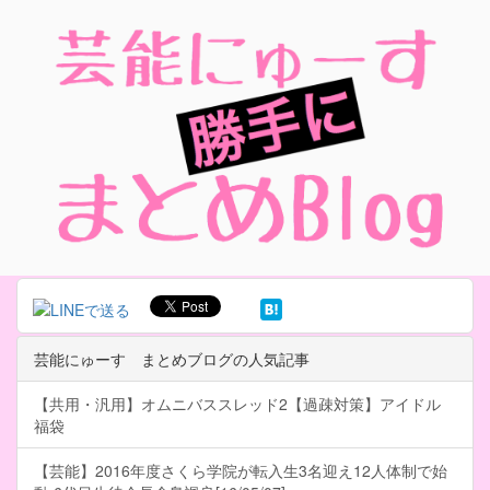
芸能にゅーす まとめブログの人気記事
【共用・汎用】オムニバススレッド2【過疎対策】アイドル
福袋
【芸能】2016年度さくら学院が転入生3名迎え12人体制で始