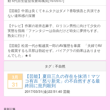
動 6代目生徒会長倉島颯良[16/05/07]
【芸能】中居は良くてキムタクはダメ？香取慎吾と共演でき
ない違和感の深層
【テレビ】作家の岩井志麻子、ロリコン男性に向けて少女の
実態を指南「ファンタジーは自由だけど幼女に夢持ちすぎ。
熟女に行け！」
【芸能】松居一代が船越英一郎のAV履歴を暴露 「夫婦でAV
を鑑賞するも旦那は勃起せず。バイアグラの効果はありませ
んでした」★６
タグ：不自然
【芸能】夏目三久の存在を抹消！マツ
3月
コ有吉「怒り新党」の不自然すぎる最
31
終回に批判殺到
2017/03/31
(金)22:51:40 芸能
最新記事