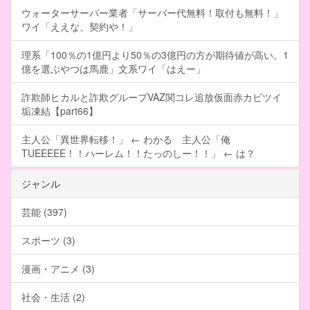
ウォーターサーバー業者「サーバー代無料！取付も無料！」
ワイ「ええな、契約や！」
理系「100％の1億円より50％の3億円の方が期待値が高い。1
億を選ぶやつは馬鹿」文系ワイ「はえー」
詐欺師ヒカルと詐欺グループVAZ関コレ追放仮面赤カビツイ
垢凍結【part66】
主人公「異世界転移！」 ← わかる 主人公「俺
TUEEEEE！！ハーレム！！たっのしー！！」 ← は？
ジャンル
芸能 (397)
スポーツ (3)
漫画・アニメ (3)
社会・生活 (2)