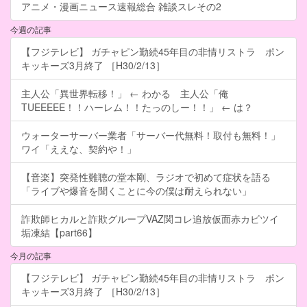
アニメ・漫画ニュース速報総合 雑談スレその2
今週の記事
【フジテレビ】 ガチャピン勤続45年目の非情リストラ ポン
キッキーズ3月終了 ［H30/2/13］
主人公「異世界転移！」 ← わかる 主人公「俺
TUEEEEE！！ハーレム！！たっのしー！！」 ← は？
ウォーターサーバー業者「サーバー代無料！取付も無料！」
ワイ「ええな、契約や！」
【音楽】突発性難聴の堂本剛、ラジオで初めて症状を語る
「ライブや爆音を聞くことに今の僕は耐えられない」
詐欺師ヒカルと詐欺グループVAZ関コレ追放仮面赤カビツイ
垢凍結【part66】
今月の記事
【フジテレビ】 ガチャピン勤続45年目の非情リストラ ポン
キッキーズ3月終了 ［H30/2/13］